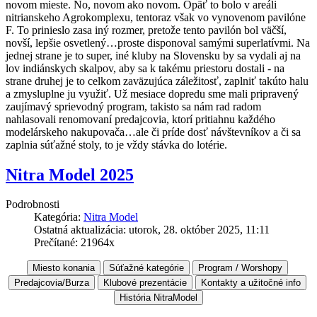
novom mieste. No, novom ako novom. Opäť to bolo v areáli
nitrianskeho Agrokomplexu, tentoraz však vo vynovenom pavilóne
F. To prinieslo zasa iný rozmer, pretože tento pavilón bol väčší,
novší, lepšie osvetlený…proste disponoval samými superlatívmi. Na
jednej strane je to super, iné kluby na Slovensku by sa vydali aj na
lov indiánskych skalpov, aby sa k takému priestoru dostali - na
strane druhej je to celkom zaväzujúca záležitosť, zaplniť takúto halu
a zmysluplne ju využiť. Už mesiace dopredu sme mali pripravený
zaujímavý sprievodný program, takisto sa nám rad radom
nahlasovali renomovaní predajcovia, ktorí pritiahnu každého
modelárskeho nakupovača…ale či príde dosť návštevníkov a či sa
zaplnia súťažné stoly, to je vždy stávka do lotérie.
Nitra Model 2025
Podrobnosti
Kategória:
Nitra Model
Ostatná aktualizácia: utorok, 28. október 2025, 11:11
Prečítané: 21964x