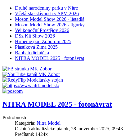
Druhé narodeniny parku v Nitre
Včelárske slávnosti v SPM 2026
Moson Model Show 2026 - lietadlá
Moson Model Show 2026 - figúrky
Velikonoční Prostějov 2026
DSz Kit Show 2026
Hrmenie pod Zoborom 2025
Plastiková Zima 2025
Baobab dielnička
NITRA MODEL 2025 - fotonávrat
NITRA MODEL 2025 - fotonávrat
Podrobnosti
Kategória:
Nitra Model
Ostatná aktualizácia: piatok, 28. november 2025, 09:43
Prečítané: 1424x