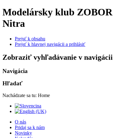
Modelársky klub ZOBOR
Nitra
Prejsť k obsahu
Prejsť k hlavnej navigácii a prihlásiť
Zobraziť vyhľadávanie v navigácii
Navigácia
Hľadať
Nachádzate sa tu:
Home
O nás
Pridaj sa k nám
Novinky