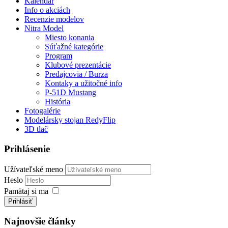
Kalendár
Info o akciách
Recenzie modelov
Nitra Model
Miesto konania
Súťažné kategórie
Program
Klubové prezentácie
Predajcovia / Burza
Kontaky a užitočné info
P-51D Mustang
História
Fotogalérie
Modelársky stojan RedyFlip
3D tlač
Prihlásenie
Užívateľské meno
Heslo
Pamätaj si ma
Prihlásiť
Najnovšie články