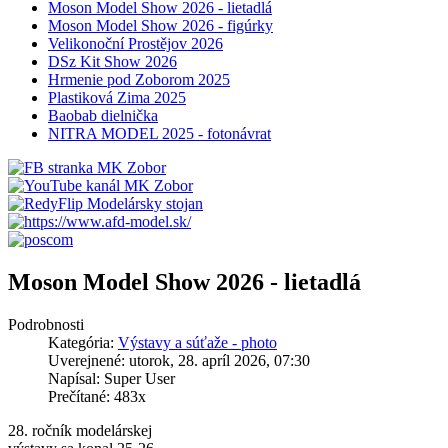
Moson Model Show 2026 - lietadlá
Moson Model Show 2026 - figúrky
Velikonoční Prostějov 2026
DSz Kit Show 2026
Hrmenie pod Zoborom 2025
Plastiková Zima 2025
Baobab dielnička
NITRA MODEL 2025 - fotonávrat
Moson Model Show 2026 - lietadlá
Podrobnosti
Kategória:
Výstavy a súťaže - photo
Uverejnené: utorok, 28. apríl 2026, 07:30
Napísal: Super User
Prečítané: 483x
28. ročník modelárskej