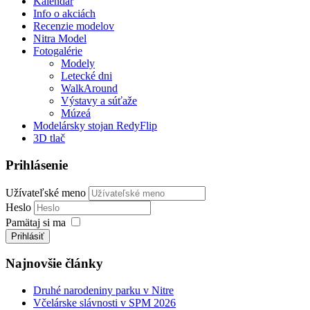
Kalendár
Info o akciách
Recenzie modelov
Nitra Model
Fotogalérie
Modely
Letecké dni
WalkAround
Výstavy a súťaže
Múzeá
Modelársky stojan RedyFlip
3D tlač
Prihlásenie
Užívateľské meno
Heslo
Pamätaj si ma
Prihlásiť
Najnovšie články
Druhé narodeniny parku v Nitre
Včelárske slávnosti v SPM 2026