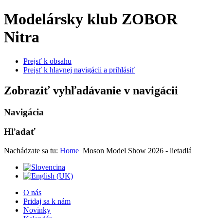
Modelársky klub ZOBOR
Nitra
Prejsť k obsahu
Prejsť k hlavnej navigácii a prihlásiť
Zobraziť vyhľadávanie v navigácii
Navigácia
Hľadať
Nachádzate sa tu:
Home
Moson Model Show 2026 - lietadlá
O nás
Pridaj sa k nám
Novinky