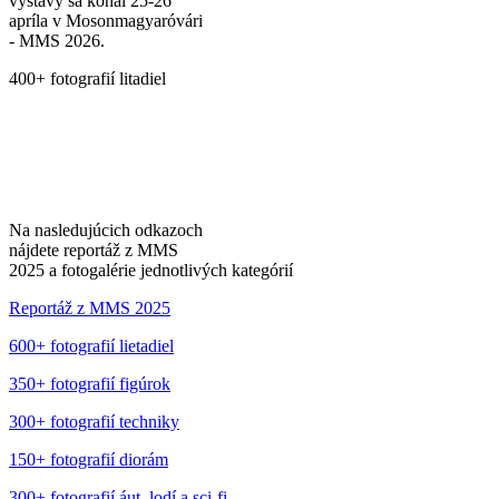
výstavy sa konal 25-26
apríla v Mosonmagyaróvári
- MMS 2026.
400+ fotografií litadiel
Na nasledujúcich odkazoch
nájdete reportáž z MMS
2025 a fotogalérie jednotlivých kategórií
Reportáž z MMS 2025
600+ fotografií lietadiel
350+ fotografií figúrok
300+ fotografií techniky
150+ fotografií diorám
300+ fotografií áut, lodí a sci-fi