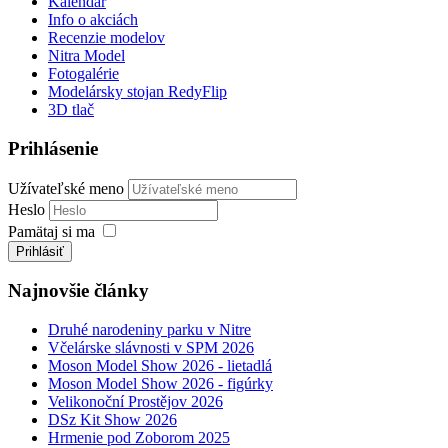
Kalendár
Info o akciách
Recenzie modelov
Nitra Model
Fotogalérie
Modelársky stojan RedyFlip
3D tlač
Prihlásenie
Užívateľské meno
Heslo
Pamätaj si ma
Prihlásiť
Najnovšie články
Druhé narodeniny parku v Nitre
Včelárske slávnosti v SPM 2026
Moson Model Show 2026 - lietadlá
Moson Model Show 2026 - figúrky
Velikonoční Prostějov 2026
DSz Kit Show 2026
Hrmenie pod Zoborom 2025