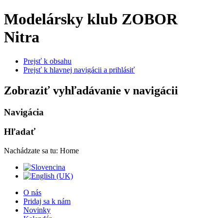
Modelársky klub ZOBOR
Nitra
Prejsť k obsahu
Prejsť k hlavnej navigácii a prihlásiť
Zobraziť vyhľadávanie v navigácii
Navigácia
Hľadať
Nachádzate sa tu:
Home
O nás
Pridaj sa k nám
Novinky