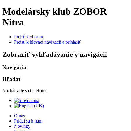
Modelársky klub ZOBOR
Nitra
Prejsť k obsahu
Prejsť k hlavnej navigácii a prihlásiť
Zobraziť vyhľadávanie v navigácii
Navigácia
Hľadať
Nachádzate sa tu:
Home
O nás
Pridaj sa k nám
Novinky