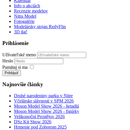
Kalendár
Info o akciách
Recenzie modelov
Nitra Model
Fotogalérie
Modelársky stojan RedyFlip
3D tlač
Prihlásenie
Užívateľské meno
Heslo
Pamätaj si ma
Prihlásiť
Najnovšie články
Druhé narodeniny parku v Nitre
Včelárske slávnosti v SPM 2026
Moson Model Show 2026 - lietadlá
Moson Model Show 2026 - figúrky
Velikonoční Prostějov 2026
DSz Kit Show 2026
Hrmenie pod Zoborom 2025