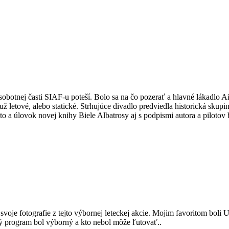
o sobotnej časti SIAF-u poteší. Bolo sa na čo pozerať a hlavné lákadlo 
 letové, alebo statické. Strhujúce divadlo predviedla historická skupi
o a úlovok novej knihy Biele Albatrosy aj s podpismi autora a pilotov b
je fotografie z tejto výbornej leteckej akcie. Mojim favoritom boli Uk
lý program bol výborný a kto nebol môže ľutovať..