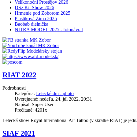
Velikonoční Prostějov 2026
DSz Kit Show 2026
Hrmenie pod Zoborom 2025
Plastiková Zima 2025
Baobab dielnička
NITRA MODEL 2025 - fotonávrat
RIAT 2022
Podrobnosti
Kategória:
Letecké dni - photo
Uverejnené: nedeľa, 24. júl 2022, 20:31
Napísal: Super User
Prečítané: 4201x
Letecká show Royal International Air Tattoo (v skratke RIAT) je jedna
SIAF 2021