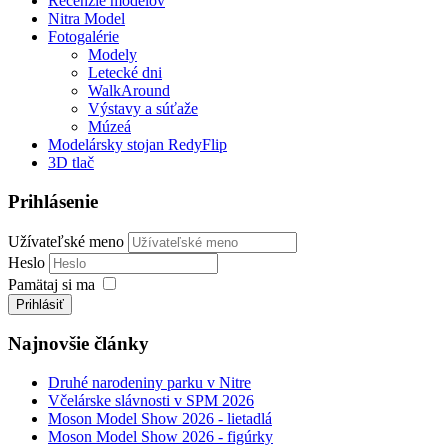
Recenzie modelov
Nitra Model
Fotogalérie
Modely
Letecké dni
WalkAround
Výstavy a súťaže
Múzeá
Modelársky stojan RedyFlip
3D tlač
Prihlásenie
Užívateľské meno
Heslo
Pamätaj si ma
Prihlásiť
Najnovšie články
Druhé narodeniny parku v Nitre
Včelárske slávnosti v SPM 2026
Moson Model Show 2026 - lietadlá
Moson Model Show 2026 - figúrky