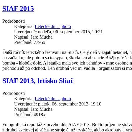
SIAF 2015
Podrobnosti
Kategória:
Letecké dni - photo
Uverejnené: nedeľa, 06. september 2015, 20:21
Napísal: Jaro Mucha
Prečítané: 7795x
Ďalší ročník leteckého festivalu na Sliači. Celý deň v zajatí lietadi
na začiatku, ale potom sa to sypalo, škoda len absencie B52jky. Všet
bomba - klobúk dole. Aj statika mala svojich ťahúňov - mne osobne na
príchodu až po odchod. Len drobná vec mi vadila - organizátori si moh
SIAF 2013, letisko Sliač
Podrobnosti
Kategória:
Letecké dni - photo
Uverejnené: piatok, 06. september 2013, 19:10
Napísal: Jaro Mucha
Prečítané: 4918x
Fotografická reportáž z prvého dňa SIAF 2013
. Bol to príjemne stráv
z druhej svetovej aj súčasné stroje či už tryskáče, alebo akrobaty a