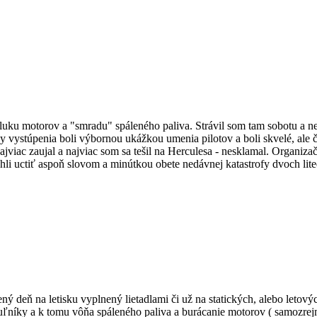
el, hluku motorov a "smradu" spáleného paliva. Strávil som tam sobotu a
ky vystúpenia boli výbornou ukážkou umenia pilotov a boli skvelé, ale 
jviac zaujal a najviac som sa tešil na Herculesa - nesklamal. Organiz
li uctiť aspoň slovom a minútkou obete nedávnej katastrofy dvoch litedi
ený deň na letisku vyplnený lietadlami či už na statických, alebo letový
 vrtuľníky a k tomu vôňa spáleného paliva a burácanie motorov ( samoz