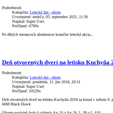
Podrobnosti
Kategória:
Letecké dni - photo
Uverejnené: nedeľa, 05. september 2021, 11:30
Napísal: Super User
Prečítané: 6789x
Po dlhých mesiacoch abstinencie konečne letecká akcia...
Deň otvorených dverí na letisku Kuchyňa 
Podrobnosti
Kategória:
Letecké dni - photo
Uverejnené: pondelok, 11. jún 2018, 20:31
Napísal: Super User
Prečítané: 10529x
Deň otvorených dverí na letisku Kuchyňa 2018 sa konal v sobotu 9. 
60M Black Hawk
Okrem noviniek bolo k videniu An-24 a An-26, L-39 a L-410