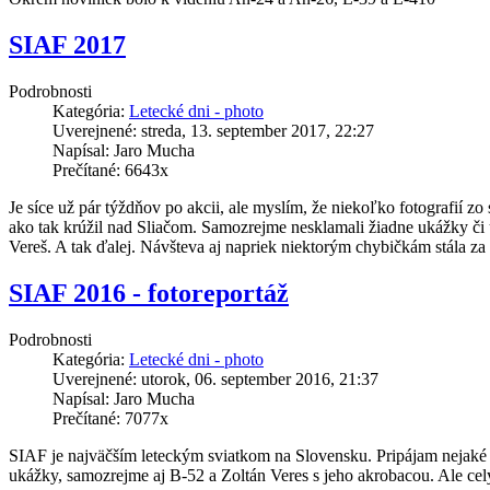
SIAF 2017
Podrobnosti
Kategória:
Letecké dni - photo
Uverejnené: streda, 13. september 2017, 22:27
Napísal: Jaro Mucha
Prečítané: 6643x
Je síce už pár týždňov po akcii, ale myslím, že niekoľko fotografií z
ako tak krúžil nad Sliačom. Samozrejme nesklamali žiadne ukážky či už
Vereš. A tak ďalej. Návšteva aj napriek niektorým chybičkám stála za t
SIAF 2016 - fotoreportáž
Podrobnosti
Kategória:
Letecké dni - photo
Uverejnené: utorok, 06. september 2016, 21:37
Napísal: Jaro Mucha
Prečítané: 7077x
SIAF je najväčším leteckým sviatkom na Slovensku. Pripájam nejaké svo
ukážky, samozrejme aj B-52 a Zoltán Veres s jeho akrobacou. Ale ce