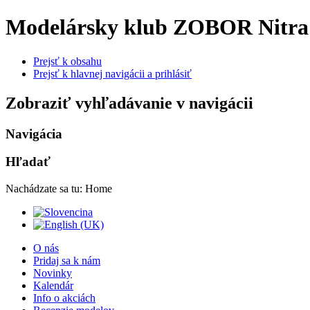
Modelársky klub ZOBOR Nitra
Prejsť k obsahu
Prejsť k hlavnej navigácii a prihlásiť
Zobraziť vyhľadávanie v navigácii
Navigácia
Hľadať
Nachádzate sa tu:
Home
O nás
Pridaj sa k nám
Novinky
Kalendár
Info o akciách