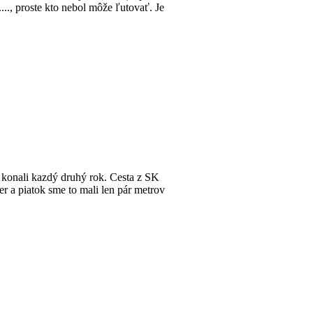
..., proste kto nebol môže ľutovať. Je
 konali kazdý druhý rok. Cesta z SK
čer a piatok sme to mali len pár metrov