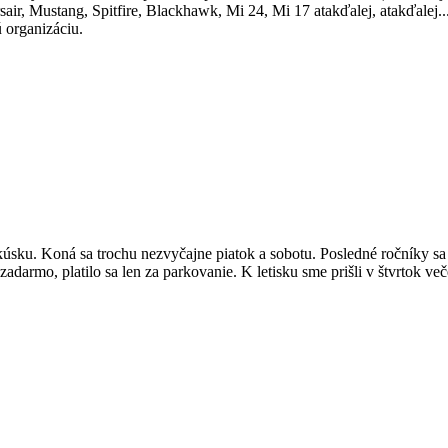
sair, Mustang, Spitfire, Blackhawk, Mi 24, Mi 17 atakďalej, atakďalej...
ú organizáciu.
úsku. Koná sa trochu nezvyčajne piatok a sobotu. Posledné ročníky sa
zadarmo, platilo sa len za parkovanie. K letisku sme prišli v štvrtok ve