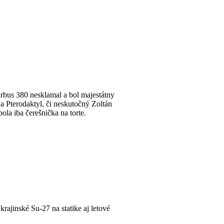
Airbus 380 nesklamal a bol majestátny
na Pterodaktyl, či neskutočný Zoltán
ola iba čerešnička na torte.
rajinské Su-27 na statike aj letové