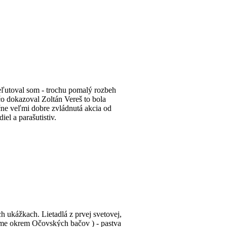
 neľutoval som - trochu pomalý rozbeh
čo dokazoval Zoltán Vereš to bola
ačne veľmi dobre zvládnutá akcia od
el a parašutistiv.
ch ukážkach. Lietadlá z prvej svetovej,
rejme okrem Očovských bačov ) - pastva