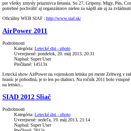
pre všetky zmysly priaznivca lietania. Su 27, Gripeny, Migy, Pits, Cor
potrebné pochváliť aj organzátorov nielen za náplň ale aj za zvládnut
Oficiálny WEB SIAF :
http://www.siaf.sk/
AirPower 2011
Podrobnosti
Kategória:
Letecké dni - photo
Uverejnené: pondelok, 20. máj 2013, 20:31
Napísal: Super User
Prečítané: 14513x
Letecká show AirPower na vojenskom letisku pri meste Zeltweg v rak
hraníc je pohodlná, je to len po dialnici. Na ročník 2011 bolo vstupné 
na letisko...
SIAD 2012 Sliač
Podrobnosti
Kategória:
Letecké dni - photo
Uverejnené: nedeľa, 19. máj 2013, 21:14
Napísal: Super User
Prečítané: 7812x