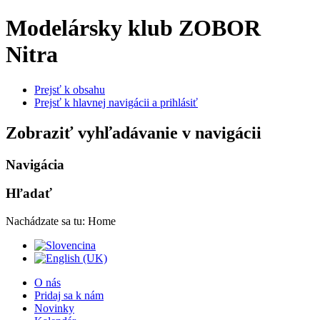
Modelársky klub ZOBOR
Nitra
Prejsť k obsahu
Prejsť k hlavnej navigácii a prihlásiť
Zobraziť vyhľadávanie v navigácii
Navigácia
Hľadať
Nachádzate sa tu:
Home
O nás
Pridaj sa k nám
Novinky