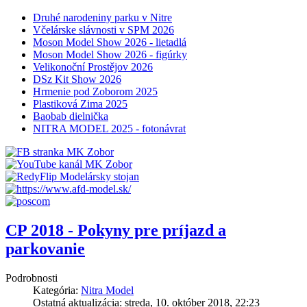
Druhé narodeniny parku v Nitre
Včelárske slávnosti v SPM 2026
Moson Model Show 2026 - lietadlá
Moson Model Show 2026 - figúrky
Velikonoční Prostějov 2026
DSz Kit Show 2026
Hrmenie pod Zoborom 2025
Plastiková Zima 2025
Baobab dielnička
NITRA MODEL 2025 - fotonávrat
CP 2018 - Pokyny pre príjazd a
parkovanie
Podrobnosti
Kategória:
Nitra Model
Ostatná aktualizácia: streda, 10. október 2018, 22:23