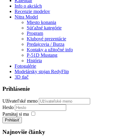
Kalendár
Info o akciách
Recenzie modelov
Nitra Model
Miesto konania
Súťažné kategórie
Program
Klubové prezentácie
Predajcovia / Burza
Kontaky a užitočné info
P-51D Mustang
História
Fotogalérie
Modelársky stojan RedyFlip
3D tlač
Prihlásenie
Užívateľské meno
Heslo
Pamätaj si ma
Prihlásiť
Najnovšie články