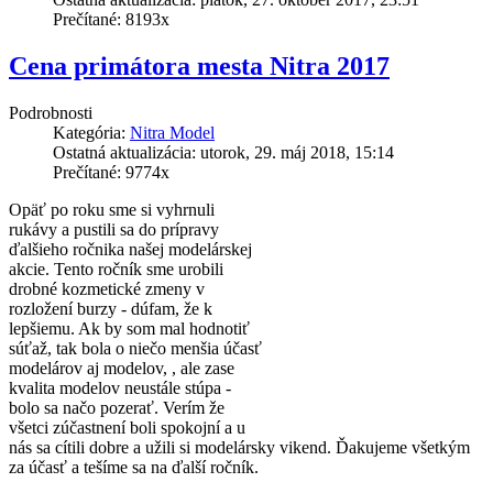
Prečítané: 8193x
Cena primátora mesta Nitra 2017
Podrobnosti
Kategória:
Nitra Model
Ostatná aktualizácia: utorok, 29. máj 2018, 15:14
Prečítané: 9774x
Opäť po roku sme si vyhrnuli
rukávy a pustili sa do prípravy
ďalšieho ročnika našej modelárskej
akcie. Tento ročník sme urobili
drobné kozmetické zmeny v
rozložení burzy - dúfam, že k
lepšiemu. Ak by som mal hodnotiť
súťaž, tak bola o niečo menšia účasť
modelárov aj modelov, , ale zase
kvalita modelov neustále stúpa -
bolo sa načo pozerať. Verím že
všetci zúčastnení boli spokojní a u
nás sa cítili dobre a užili si modelársky vikend. Ďakujeme všetkým
za účasť a tešíme sa na ďalší ročník.