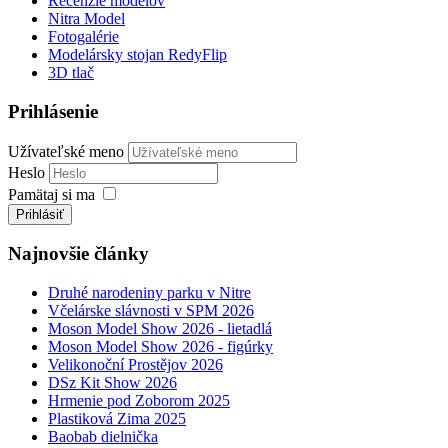
Recenzie modelov
Nitra Model
Fotogalérie
Modelársky stojan RedyFlip
3D tlač
Prihlásenie
Užívateľské meno
Heslo
Pamätaj si ma
Prihlásiť
Najnovšie články
Druhé narodeniny parku v Nitre
Včelárske slávnosti v SPM 2026
Moson Model Show 2026 - lietadlá
Moson Model Show 2026 - figúrky
Velikonoční Prostějov 2026
DSz Kit Show 2026
Hrmenie pod Zoborom 2025
Plastiková Zima 2025
Baobab dielnička