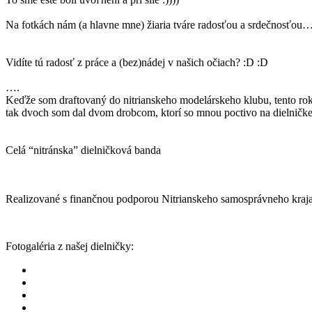
Na fotkách nám (a hlavne mne) žiaria tváre radosťou a srdečnosťou….a
Vidíte tú radosť z práce a (bez)nádej v našich očiach? :D :D
….
Keďže som draftovaný do nitrianskeho modelárskeho klubu, tento rok 
tak dvoch som dal dvom drobcom, ktorí so mnou poctivo na dielničke s
Celá “nitránska” dielničková banda
Realizované s finančnou podporou Nitrianskeho samosprávneho kraja
Fotogaléria z našej dielničky: