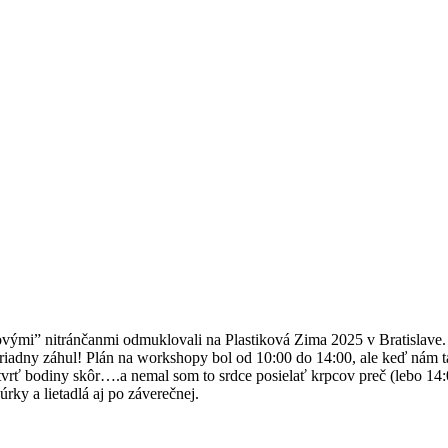
ovými” nitránčanmi odmuklovali na Plastiková Zima 2025 v Bratislave
 riadny záhul! Plán na workshopy bol od 10:00 do 14:00, ale keď nám 
tvrť bodiny skôr….a nemal som to srdce posielať krpcov preč (lebo 14:
gúrky a lietadlá aj po záverečnej.