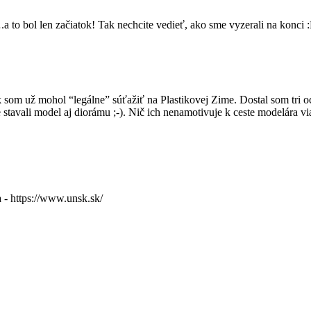
 to bol len začiatok! Tak nechcite vedieť, ako sme vyzerali na konci 
som už mohol “legálne” súťažiť na Plastikovej Zime. Dostal som tri oc
tavali model aj diorámu ;-). Nič ich nenamotivuje k ceste modelára via
 - https://www.unsk.sk/