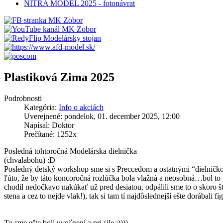
NITRA MODEL 2025 - fotonávrat
Plastiková Zima 2025
Podrobnosti
Kategória:
Info o akciách
Uverejnené: pondelok, 01. december 2025, 12:00
Napísal: Doktor
Prečítané: 1252x
Posledná tohtoročná Modelárska dielnička
(chvalabohu) :D
Posledný detský workshop sme si s Preccedom a ostatnými “dielničk
ľúto, že by táto koncoročná rozlúčka bola vlažná a neosobná…bol to
chodil nedočkavo nakúkať už pred desiatou, odpálili sme to o skoro š
stena a cez to nejde vlak!), tak si tam tí najdôslednejší ešte dorábali fi
To sme ešte boli uvoľnení a pri sile :))))