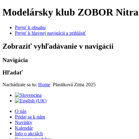
Modelársky klub ZOBOR Nitra
Prejsť k obsahu
Prejsť k hlavnej navigácii a prihlásiť
Zobraziť vyhľadávanie v navigácii
Navigácia
Hľadať
Nachádzate sa tu:
Home
Plastiková Zima 2025
O nás
Pridaj sa k nám
Novinky
Kalendár
Info o akciách