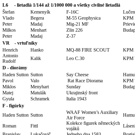
L6 - lietadlá 1/144 až 1/1000 000 a všetky civilné lietadlá
Štefan
Kemenyík
F-16C
Lučen
Vlado
Begera
M-55 Geophysica
KPM B
Peter
Madaj
Mig-21 MF
Priev
Milkos
Menhart
Zlin 226
Budap
Peter
Madaj
Z-37
VR - vrtuľníky
Henrich
Hanko
MQ-88 FIRE SCOUT
KPM Ž
Antonio
Kalik
Leo C.30
KPM T
Rudolf
D - diorámy
Haden Sutton
Sutton
Say Cheese
Hamul
Pavol
Valo
Rat Race Diorama
KPM T
Miklos
Menyhart
Sunday
Budap
Matej
Matulák
Ukrajinský front
Gyula
Schramek
Italia 1943
F - figúrky
WAAF Women’s Auxiliary
Haden Sutton
Sutton
Hamul
Air Force
Kolekce figurek německých
Roman
Fittl
Lásen
vojáků
Branislav
Lukačovič
Jedneho dna 1583
Bratia