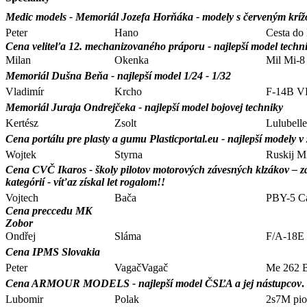
Medic models - Memoriál Jozefa Horňáka - modely s červeným krížo
Peter
Hano
Cesta do 
Cena veliteľa 12. mechanizovaného práporu - najlepší model techni
Milan
Okenka
Mil Mi-
Memoriál Dušna Beňa - najlepší model 1/24 - 1/32
Vladimír
Krcho
F-14B V
Memoriál Juraja Ondrejčeka - najlepší model bojovej techniky
Kertész
Zsolt
Lulubell
Cena portálu pre plasty a gumu Plasticportal.eu - najlepší modely v 
Wojtek
Styrna
Ruskij M
Cena CVČ Ikaros - školy pilotov motorových závesných klzákov – za
kategórií - víťaz získal let rogalom!!
Vojtech
Bača
PBY-5 Ca
Cena preccedu MK
Zobor
Ondřej
Sláma
F/A-18E
Cena IPMS Slovakia
Peter
VagačVagač
Me 262 
Cena ARMOUR MODELS - najlepší model ČSĽA a jej nástupcov
.
Lubomir
Polak
2s7M pi