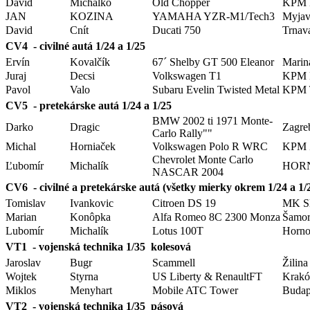
David
Michalko
Old Chopper
KPM B
JAN
KOZINA
YAMAHA YZR-M1/Tech3
Myjav
David
Cnít
Ducati 750
Trnav
CV4 - civilné autá 1/24 a 1/25
Ervín
Kovalčík
67´ Shelby GT 500 Eleanor
Marin
Juraj
Decsi
Volkswagen T1
KPM
Pavol
Valo
Subaru Evelin Twisted Metal
KPM T
CV5 - pretekárske autá 1/24 a 1/25
BMW 2002 ti 1971 Monte-
Darko
Dragic
Zagre
Carlo Rally""
Michal
Horniaček
Volkswagen Polo R WRC
KPM Ž
Chevrolet Monte Carlo
Ľubomír
Michalík
HORN
NASCAR 2004
CV6 - civilné a pretekárske autá (všetky mierky okrem 1/24 a 1/
Tomislav
Ivankovic
Citroen DS 19
MK Sl
Marian
Konôpka
Alfa Romeo 8C 2300 Monza
Šamor
Lubomír
Michalík
Lotus 100T
Horno
VT1 - vojenská technika 1/35 kolesová
Jaroslav
Bugr
Scammell
Žilina
Wojtek
Styrna
US Liberty & RenaultFT
Krak
Miklos
Menyhart
Mobile ATC Tower
Budap
VT2 - vojenská technika 1/35 pásová