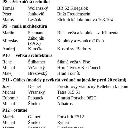
P8 - železničná technika
Tomáš
Wolanszký
BR 52 Kriegslok
Peter
Jankovič
Bn2t Freudenstein
Maroš
Lesňák
Elektrická lokomotíva 163.104
P9 - malá architektúra
Martin
Seemann
Biela veža a kaplnka sv. Klimenta
Zábojník
Miroslav
Kaplnky a zvonice (10ks)
(ZAX)
Andrej
Kurečka
Kostol sv. Barbory
P10 - veľká architektúra
René
Štilhamer
Šikmá veža v Pise
Michal
Vršanský
Horná tvrz v Kestřanech
Matej
Brezovský
Hrad Točník
P11 - Oldies (modely prvýkrát vydané najneskôr pred 20 rokmi)
Jozef
Dechet
Priestorový vianočný Betlehém k nemu
Michal
Vršanský
Tatra 815 S1
Ľubomír
Papánek
Omron Porsche 962C
Michal
Šimko
Albatros
P12 - ostatné
Marek
Gemer
Forschrit E512
Michal
Šimko
Rytieri