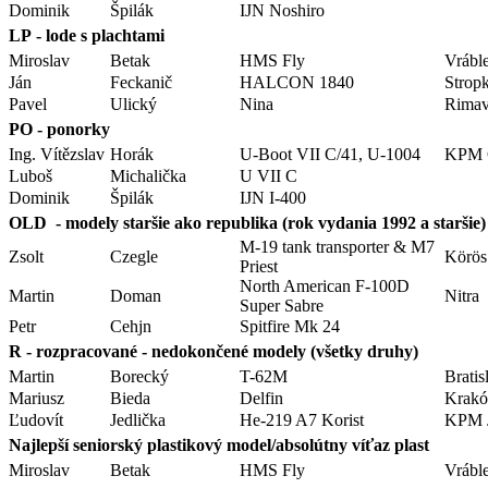
Dominik
Špilák
IJN Noshiro
LP - lode s plachtami
Miroslav
Betak
HMS Fly
Vrábl
Ján
Feckanič
HALCON 1840
Strop
Pavel
Ulický
Nina
Rimav
PO - ponorky
Ing. Vítězslav
Horák
U-Boot VII C/41, U-1004
KPM 
Luboš
Michalička
U VII C
Dominik
Špilák
IJN I-400
OLD - modely staršie ako republika (rok vydania 1992 a staršie)
M-19 tank transporter & M7
Zsolt
Czegle
Körös
Priest
North American F-100D
Martin
Doman
Nitra
Super Sabre
Petr
Cehjn
Spitfire Mk 24
R - rozpracované - nedokončené modely (všetky druhy)
Martin
Borecký
T-62M
Bratis
Mariusz
Bieda
Delfin
Krak
Ľudovít
Jedlička
He-219 A7 Korist
KPM J
Najlepší seniorský plastikový model/absolútny víťaz plast
Miroslav
Betak
HMS Fly
Vrábl