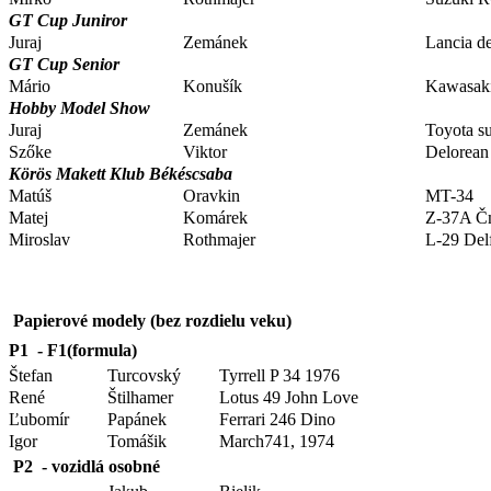
GT Cup Juniror
Juraj
Zemánek
Lancia de
GT Cup Senior
Mário
Konušík
Kawasak
Hobby Model Show
Juraj
Zemánek
Toyota s
Szőke
Viktor
Delorean 
Körös Makett Klub Békéscsaba
Matúš
Oravkin
MT-34
Matej
Komárek
Z-37A Č
Miroslav
Rothmajer
L-29 Del
Papierové modely (bez rozdielu veku)
P1 - F1(formula)
Štefan
Turcovský
Tyrrell P 34 1976
René
Štilhamer
Lotus 49 John Love
Ľubomír
Papánek
Ferrari 246 Dino
Igor
Tomášik
March741, 1974
P2 - vozidlá osobné