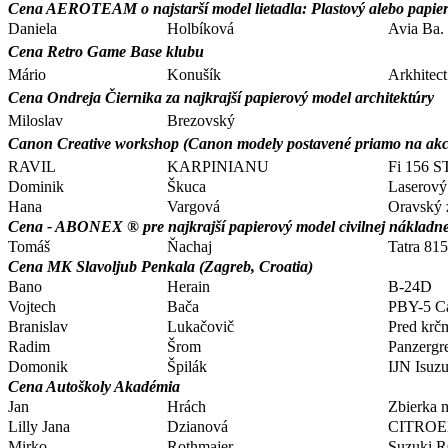
Cena AEROTEAM o najstarší model lietadla: Plastový alebo papiero
Daniela
Holbíková
Avia Ba.
Cena Retro Game Base klubu
Mário
Konušík
Arkhitec
Cena Ondreja Čiernika za najkrajší papierový model architektúry
Miloslav
Brezovský
Canon Creative workshop (Canon modely postavené priamo na akci
RAVIL
KARPINIANU
Fi 156 
Dominik
Škuca
Laserov
Hana
Vargová
Oravský
Cena - ABONEX ® pre najkrajší papierový model civilnej nákladne
Tomáš
Ňachaj
Tatra 81
Cena MK Slavoljub Penkala (Zagreb, Croatia)
Bano
Herain
B-24D
Vojtech
Bača
PBY-5 Ca
Branislav
Lukačovič
Pred krč
Radim
Šrom
Panzergr
Domonik
Špilák
IJN Isuz
Cena Autoškoly Akadémia
Jan
Hrách
Zbierka 
Lilly Jana
Dzianová
CITRO
Mirko
Rothmajer
Suzuki 