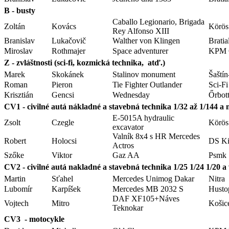
B - busty
Caballo Legionario, Brigada
Zoltán
Kovács
Körös
Rey Alfonso XIII
Branislav
Lukačovič
Walther von Klingen
Bratia
Miroslav
Rothmajer
Space adventurer
KPM G
Z - zvláštnosti (sci-fi, kozmická technika, atď.)
Marek
Skokánek
Stalinov monument
Šaštín
Roman
Pieron
Tie Fighter Outlander
Sci-F
Krisztián
Gencsi
Wednesday
Őrbot
CV1 - civilné autá nákladné a stavebná technika 1/32 až 1/144 a 
E-5015A hydraulic
Zsolt
Czegle
Körös
excavator
Valník 8x4 s HR Mercedes
Robert
Holocsi
DS Ki
Actros
Szőke
Viktor
Gaz AA
Psmk
CV2 - civilné autá nakladné a stavebná technika 1/25 1/24 1/20 a 
Martin
Sťahel
Mercedes Unimog Dakar
Nitra
Lubomír
Karpíšek
Mercedes MB 2032 S
Husto
DAF XF105+Náves
Vojtech
Mitro
Košic
Teknokar
CV3 - motocykle