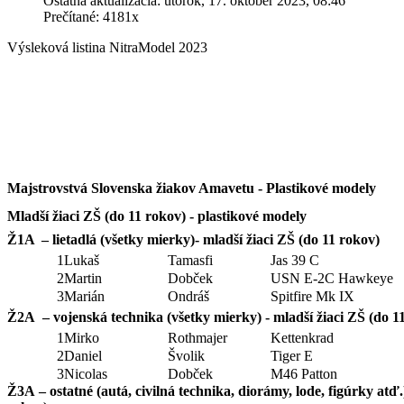
Ostatná aktualizácia: utorok, 17. október 2023, 08:46
Prečítané: 4181x
Výsleková listina NitraModel 2023
Majstrovstvá Slovenska žiakov Amavetu - Plastikové modely
Mladší žiaci ZŠ (do 11 rokov) - plastikové modely
Ž1A – lietadlá (všetky mierky)- mladší žiaci ZŠ (do 11 rokov)
1
Lukaš
Tamasfi
Jas 39 C
2
Martin
Dobček
USN E-2C Hawkeye
3
Marián
Ondráš
Spitfire Mk IX
Ž2A – vojenská technika (všetky mierky) - mladší žiaci ZŠ (do 1
1
Mirko
Rothmajer
Kettenkrad
2
Daniel
Švolik
Tiger E
3
Nicolas
Dobček
M46 Patton
Ž3A – ostatné (autá, civilná technika, diorámy, lode, figúrky atď.)