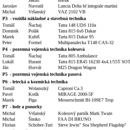
Jakub
Bielik
Jaroslav
Navratil
Lancia Delta hf integrale martini
Michal
Vršanský
VAZ 2102 VB
P3 - vozidlá nákladné a stavebná technika
Tomáš
Ňachaj
Tatra 148 UDS 110a
Dominik
Polák
Tatra 815 6x6 Dakar
Marek
Kubiš
Tarta 815 Dakar 95
Peter
Formel
Multipanalecka T148 CAS-32
P4 - pozemná vojenská technika kolesová
Tomáš
Ňachaj
Tatra 805 Ambulance
Lukáš
Harant
Tatra 815 ER45 16230 4x4.1/55T SO
Ján
Horvát
M25 Dragon Wagon
P5 - pozemná vojenská technika pasová
P6 - letecká a kozmická technika
Tomáš
Wolanszký
Caproni Ca.3
Pavel
Kotík
MIRAGE 2000-5F
Marek
Piga
Messerschmitt Bf-109E7 Trop
P7 - lode a ponorky
Michal
Vršanský
Kolesový parník Mark Twain
Michal
Šimko
FAA DI BRUNO
Florian
Schober-Turi
Steve Irwin" Sea Shepherd Flagship"