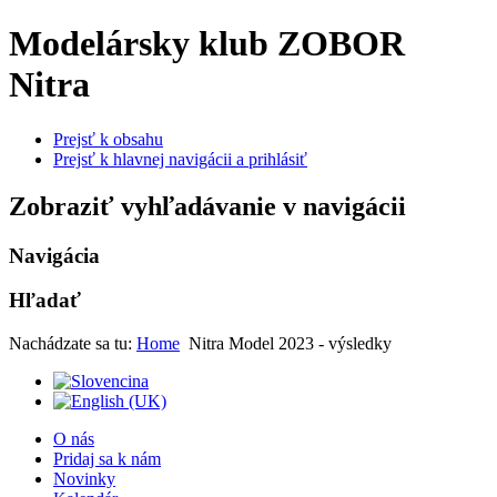
Modelársky klub ZOBOR
Nitra
Prejsť k obsahu
Prejsť k hlavnej navigácii a prihlásiť
Zobraziť vyhľadávanie v navigácii
Navigácia
Hľadať
Nachádzate sa tu:
Home
Nitra Model 2023 - výsledky
O nás
Pridaj sa k nám
Novinky