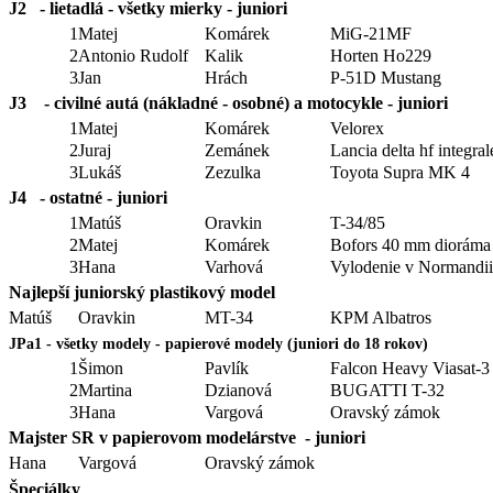
J2 - lietadlá - všetky mierky - juniori
1
Matej
Komárek
MiG-21MF
2
Antonio Rudolf
Kalik
Horten Ho229
3
Jan
Hrách
P-51D Mustang
J3 - civilné autá (nákladné - osobné) a motocykle - juniori
1
Matej
Komárek
Velorex
2
Juraj
Zemánek
Lancia delta hf integral
3
Lukáš
Zezulka
Toyota Supra MK 4
J4 - ostatné - juniori
1
Matúš
Oravkin
T-34/85
2
Matej
Komárek
Bofors 40 mm dioráma
3
Hana
Varhová
Vylodenie v Normandii
Najlepší juniorský plastikový model
Matúš
Oravkin
MT-34
KPM Albatros
JPa1 - všetky modely - papierové modely (juniori do 18 rokov)
1
Šimon
Pavlík
Falcon Heavy Viasat-3
2
Martina
Dzianová
BUGATTI T-32
3
Hana
Vargová
Oravský zámok
Majster SR v papierovom modelárstve - juniori
Hana
Vargová
Oravský zámok
Špeciálky