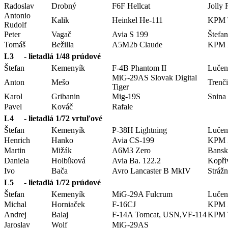
Radoslav
Drobný
F6F Hellcat
Jolly
Antonio
Kalik
Heinkel He-111
KPM T
Rudolf
Peter
Vagač
Avia S 199
Štefan
Tomáš
Bežilla
A5M2b Claude
KPM B
L3 - lietadlá 1/48 prúdové
Štefan
Kemenyík
F-4B Phantom II
Lučen
MiG-29AS Slovak Digital
Anton
Mešo
Trenč
Tiger
Karol
Gribanin
Mig-19S
Snina
Pavel
Kováč
Rafale
L4 - lietadlá 1/72 vrtuľové
Štefan
Kemenyík
P-38H Lightning
Lučen
Henrich
Hanko
Avia CS-199
KPM Ž
Martin
Mižák
A6M3 Zero
Bansk
Daniela
Holbíková
Avia Ba. 122.2
Kopři
Ivo
Bača
Avro Lancaster B MkIV
Strážn
L5 - lietadlá 1/72 prúdové
Štefan
Kemenyík
MiG-29A Fulcrum
Lučen
Michal
Horniaček
F-16CJ
KPM Ž
Andrej
Balaj
F-14A Tomcat, USN,VF-114
KPM 
Jaroslav
Wolf
MiG-29AS