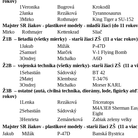
rokov)
1
Veronika
Bugrová
Krokodíl
2
Janka
Rezáková
Tyrannosaurus
3
Mirko
Rothmajer
King Tiger a SU-152
Majster SR žiakov - plastikové modely - mladší žiaci (do 11 rokov
Mirko
Rothmajer
Kettenkrad
Sliač
Ž1B – lietadlá (všetky mierky) - starší žiaci ZŠ (11 a viac rokov)
1
Jakub
Mižák
P-47D
2
Samuel
Marček
V-1 Flying Bomb
3
Ondrej
Michalko
A6D
Ž2B – vojenská technika (všetky mierky)- starší žiaci ZŠ (11 a v
1
Sebastián
Sádovský
BT 42
2
Matej
Klembusz
T-34/76
3
Ondrej
Michalko
Morser KARL
Ž3B – ostatné (autá, civilná technika, diorámy, lode, figúrky atď.)
rokov)
1
Lenka
Rezáková
Triceratops
M4A3E8 Sherman Eas
2
Sebastián
Sádovský
Eight
3
Henrieta
Zemáneková
Zabiak zeleny velky
Majster SR žiakov - plastikové modely - starší žiaci ZŠ (11 a via
Jakub
Mižák
P-47D
Banská Bystrica