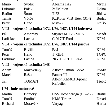
Mario
Švolik
Abrams 1A2
Mytn
Lubomir
Polak
2s7M pion
Dolna
Radim
Šrom
T-72
Jihlav
Tamás
Vörös
Pz.Kpfw VIB Tiger (314)
Budap
Peter
Hano
Msta-S
Krušo
VT3 - vojenská technika 1/72, 1/76, 1/87, 1/144 kolesová
Pál
Ambrózy
Stryker M1128 MGS
Mezőt
Ladislav
Lacina
G 917 T Ford
KPM P
VT4 - vojenská technika 1/72, 1/76, 1/87, 1/144 pásová
Tomáš
Bežilla
Pz.I
KPM B
Peter
Hano
T-72B1
TOP
Ladislav
Lacina
2K-11 KRUG SA-4
KPM P
VT5 - vojenská technika 1/48
Adam
Makovszky
African Union T-55A
PSM
Marek
Rašla
Panzer III
KPM J
Albion AM463 3-point
Jiří
TOMAN
Třebí
Refueller
LM - lode motorové
Martin
Borecký
USS Ticonderoga (CG-47)
Bratis
Tomáš
Fordinál
KMS Tirpitz
Dread
Richard
Moravčík
Varyag
Hurba