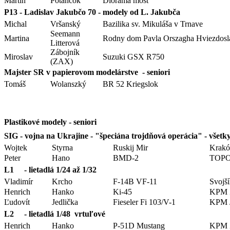
Martin
Potančok
Dioráma most
P13 - Ladislav Jakubčo 70 - modely od L. Jakubča
Michal
Vršanský
Bazilika sv. Mikuláša v Trnave
Seemann
Martina
Rodny dom Pavla Orszagha Hviezdosl
Litterová
Zábojník
Miroslav
Suzuki GSX R750
(ZAX)
Majster SR v papierovom modelárstve - seniori
Tomáš
Wolanszký
BR 52 Kriegslok
Plastikové modely - seniori
SIG - vojna na Ukrajine - "špeciána trojdňová operácia" - všet
Wojtek
Styrna
Ruskij Mir
Krak
Peter
Hano
BMD-2
TOP
L1 - lietadlá 1/24 až 1/32
Vladimír
Krcho
F-14B VF-11
Svojš
Henrich
Hanko
Ki-45
KPM Ž
Ľudovít
Jedlička
Fieseler Fi 103/V-1
KPM J
L2 - lietadlá 1/48 vrtuľové
Henrich
Hanko
P-51D Mustang
KPM Ž