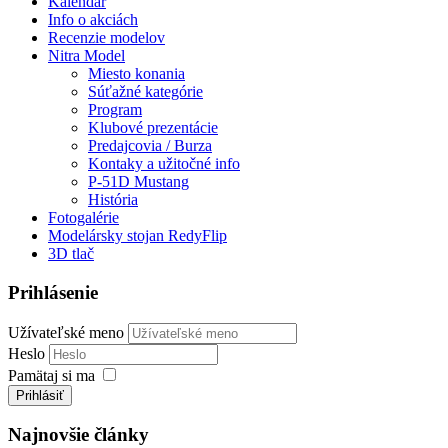
Kalendár
Info o akciách
Recenzie modelov
Nitra Model
Miesto konania
Súťažné kategórie
Program
Klubové prezentácie
Predajcovia / Burza
Kontaky a užitočné info
P-51D Mustang
História
Fotogalérie
Modelársky stojan RedyFlip
3D tlač
Prihlásenie
Užívateľské meno
Heslo
Pamätaj si ma
Prihlásiť
Najnovšie články