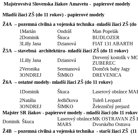
Majstrovstvá Slovenska žiakov Amavetu - papierové modely
Mladší žiaci ZŠ (do 11 rokov) - papierové modely
Ž4A – pozemná civilná a vojenská technika -mladší žiaci ZŠ (do
1
Marián
Ondráš
Man Popelák
2
Dominik
Škuca
BUDLOZER
3
Lilly Jana
Dzianová
FIAT 131 ABARTH
Ž5A – stavebná architektúra- mladší žiaci ZŠ (do 11 rokov)
Drevený kostolík v 
1
Lilly Jana
Dzianová
ZUBEREC
2
Veronika
Seemanová
Domček baby Jagy
3
ONDREJ
ŠIMKO
DREVENICA
Ž6A – ostatné modely- mladší žiaci ZŠ (do 11 rokov)
1
Dominik
Škuca
Laserový obránce MA
2
Natália
Jedličkova
Tuleň Leopard
3
ONDREJ
ŠIMKO
Železničný prejazd
Majster SR žiakov - papierové modely - mladší žiaci (do 11 rokov
Laserový obránce
MK OSTRAVAN ZŠ 
Dominik
Škuca
MARS
Dvorského Ostrava
Ž4B – pozemná civilná a vojenská technika - starší žiaci ZŠ (11 