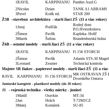
1
RAVIL
KARPINIANU
Panther Ausf.G
2
Nicolas
Dzian
TANK A1 ABRAMS
3
Pavel
Kotík ml.
STAR 200
Ž5B –stavebná architektúra - starší žiaci ZŠ (11 a viac rokov)
Rodný dom
1
Juraj
Praščák
P.O.Hviezdoslava
2
Šimon
Pavlík
Kaplnka- Holíč
3
Marek
Šušota
Brandenburská brána
Ž6B – ostatné modely - starší žiaci ZŠ (11 a viac rokov)
1
RAVIL
KARPINIANU
Fi 156 STORCH
2
Šimon
Pavlík
Atlantis STS-30 Magel
3
Leonard
Zeumer
Technická kontrola
Majster SR žiakov - papierové modely - starší žiaci ZŠ (11 a viac
MK OSTRAVAN ZŠ 
RAVIL
KARPINIANU
Fi 156 STORCH
Dvorského Ostrava
Juniorské kategórie - plastikové modely (do 18 rokov)
J1 - vojenská technika - všetky mierky - juniori
1
Matúš
Oravkin
MT-34
2
Jan
Hrách
T-72M1CZ
3
Matej
Komárek
SU-85