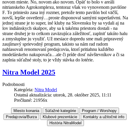
novom mieste. No, novom ako novom. Opäť to bolo v areáli
nitrianskeho Agrokomplexu, tentoraz však vo vynovenom pavilóne
F. To prinieslo zasa iný rozmer, pretože tento pavilón bol väčší,
novší, lepšie osvetlený…proste disponoval samými superlatívmi. Na
jednej strane je to super, iné kluby na Slovensku by sa vydali aj na
lov indiánskych skalpov, aby sa k takému priestoru dostali - na
strane druhej je to celkom zaväzujúca záležitosť, zaplniť takúto halu
a zmysluplne ju využiť. Už mesiace dopredu sme mali pripravený
zaujímavý sprievodný program, takisto sa nám rad radom
nahlasovali renomovaní predajcovia, ktorí pritiahnu každého
modelárskeho nakupovača…ale či príde dosť návštevníkov a či sa
zaplnia súťažné stoly, to je vždy stávka do lotérie.
Nitra Model 2025
Podrobnosti
Kategória:
Nitra Model
Ostatná aktualizácia: utorok, 28. október 2025, 11:11
Prečítané: 21956x