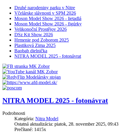
Druhé narodeniny parku v Nitre
Včelárske slávnosti v SPM 2026
Moson Model Show 2026 - lietadlá
Moson Model Show 2026 - figúrky
Velikonoční Prostějov 2026
DSz Kit Show 2026
Hrmenie pod Zoborom 2025
Plastiková Zima 2025
Baobab dielnička
NITRA MODEL 2025 - fotonávrat
NITRA MODEL 2025 - fotonávrat
Podrobnosti
Kategória:
Nitra Model
Ostatná aktualizácia: piatok, 28. november 2025, 09:43
Prečítané: 1415x