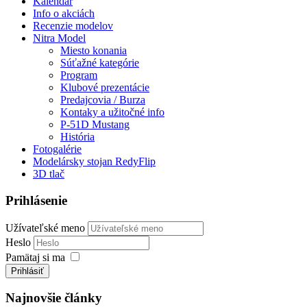
Kalendár
Info o akciách
Recenzie modelov
Nitra Model
Miesto konania
Súťažné kategórie
Program
Klubové prezentácie
Predajcovia / Burza
Kontaky a užitočné info
P-51D Mustang
História
Fotogalérie
Modelársky stojan RedyFlip
3D tlač
Prihlásenie
Užívateľské meno
Heslo
Pamätaj si ma
Prihlásiť
Najnovšie články