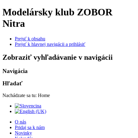
Modelársky klub ZOBOR
Nitra
Prejsť k obsahu
Prejsť k hlavnej navigácii a prihlásiť
Zobraziť vyhľadávanie v navigácii
Navigácia
Hľadať
Nachádzate sa tu:
Home
O nás
Pridaj sa k nám
Novinky