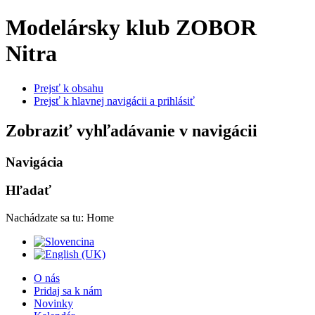
Modelársky klub ZOBOR
Nitra
Prejsť k obsahu
Prejsť k hlavnej navigácii a prihlásiť
Zobraziť vyhľadávanie v navigácii
Navigácia
Hľadať
Nachádzate sa tu:
Home
O nás
Pridaj sa k nám
Novinky