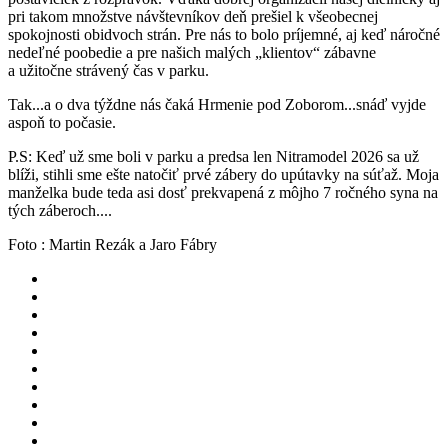
pri takom množstve návštevníkov deň prešiel k všeobecnej
spokojnosti obidvoch strán. Pre nás to bolo príjemné, aj keď náročné
nedeľné poobedie a pre našich malých „klientov“ zábavne
a užitočne strávený čas v parku.
Tak...a o dva týždne nás čaká Hrmenie pod Zoborom...snáď vyjde
aspoň to počasie.
P.S: Keď už sme boli v parku a predsa len Nitramodel 2026 sa už
blíži, stihli sme ešte natočiť prvé zábery do upútavky na súťaž. Moja
manželka bude teda asi dosť prekvapená z môjho 7 ročného syna na
tých záberoch....
Foto : Martin Rezák a Jaro Fábry