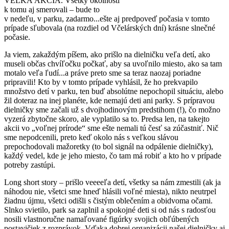
VEĽKÁ AKCIA. Všetky okolnosti
k tomu aj smerovali – bude to
v nedeľu, v parku, zadarmo...ešte aj predpoveď počasia v tomto
prípade sľubovala (na rozdiel od Včelárských dní) krásne slnečné
počasie.
Ja viem, zakaždým píšem, ako prišlo na dielničku veľa detí, ako
museli občas chvíľočku počkať, aby sa uvoľnilo miesto, ako sa tam
motalo veľa ľudí...a práve preto sme sa teraz naozaj poriadne
pripravili! Kto by v tomto prípade vyhlásil, že ho prekvapilo
množstvo detí v parku, ten buď absolútne nepochopil situáciu, alebo
žil doteraz na inej planéte, kde nemajú deti ani parky. S prípravou
dielničky sme začali už s dvojhodinovým predstihom (!), čo možno
vyzerá zbytočne skoro, ale vyplatilo sa to. Predsa len, na takejto
akcii vo „voľnej prírode“ sme ešte nemali tú česť sa zúčastniť. Nič
sme nepodcenili, preto keď okolo nás s veľkou slávou
prepochodovali mažoretky (to bol signál na odpálenie dielničky),
každý vedel, kde je jeho miesto, čo tam má robiť a kto ho v prípade
potreby zastúpi.
Long short story – prišlo veeeeľa detí, všetky sa nám zmestili (ak ja
náhodou nie, všetci sme hneď hlásili voľné miesta), nikto neutrpel
žiadnu újmu, všetci odišli s čistým oblečením a obidvoma očami.
Slnko svietilo, park sa zaplnil a spokojné deti si od nás s radosťou
nosili vlastnoručne namaľované figúrky svojich obľúbených
postavičiek z rozprávok. Vďaka dobrej organizácii našej dielničky aj