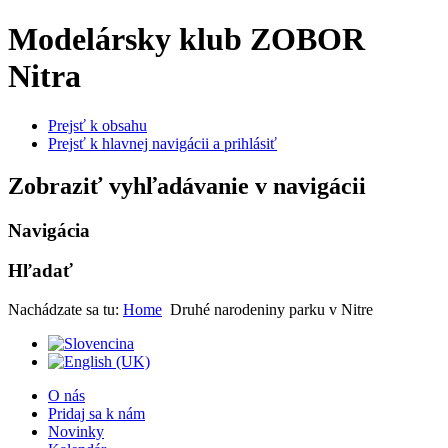
Modelársky klub ZOBOR
Nitra
Prejsť k obsahu
Prejsť k hlavnej navigácii a prihlásiť
Zobraziť vyhľadávanie v navigácii
Navigácia
Hľadať
Nachádzate sa tu:
Home
Druhé narodeniny parku v Nitre
O nás
Pridaj sa k nám
Novinky