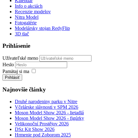
Kalendár
Info o akciách
Recenzie modelov
Nitra Model
Fotogalérie
Modelársky stojan RedyFlip
3D tlač
Prihlásenie
Užívateľské meno
Heslo
Pamätaj si ma
Prihlásiť
Najnovšie články
Druhé narodeniny parku v Nitre
Včelárske slávnosti v SPM 2026
Moson Model Show 2026 - lietadlá
Moson Model Show 2026 - figúrky
Velikonoční Prostějov 2026
DSz Kit Show 2026
Hrmenie pod Zoborom 2025