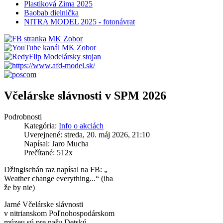
Plastiková Zima 2025
Baobab dielnička
NITRA MODEL 2025 - fotonávrat
Včelárske slávnosti v SPM 2026
Podrobnosti
Kategória:
Info o akciách
Uverejnené: streda, 20. máj 2026, 21:10
Napísal: Jaro Mucha
Prečítané: 512x
Džingischán raz napísal na FB: „
Weather change everything...“ (iba
že by nie)
Jarné Včelárske slávnosti
v nitrianskom Poľnohospodárskom
múzeu sú pre našu Detskú