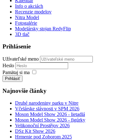
Kalendár
Info o akciách
Recenzie modelov
Nitra Model
Fotogalérie
Modelársky stojan RedyFlip
3D tlač
Prihlásenie
Užívateľské meno
Heslo
Pamätaj si ma
Prihlásiť
Najnovšie články
Druhé narodeniny parku v Nitre
Včelárske slávnosti v SPM 2026
Moson Model Show 2026 - lietadlá
Moson Model Show 2026 - figúrky
Velikonoční Prostějov 2026
DSz Kit Show 2026
Hrmenie pod Zoborom 2025