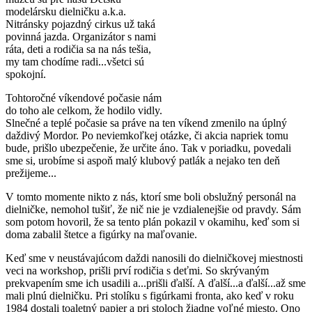
modelársku dielničku a.k.a.
Nitránsky pojazdný cirkus už taká
povinná jazda. Organizátor s nami
ráta, deti a rodičia sa na nás tešia,
my tam chodíme radi...všetci sú
spokojní.
Tohtoročné víkendové počasie nám
do toho ale celkom, že hodilo vidly.
Slnečné a teplé počasie sa práve na ten víkend zmenilo na úplný
daždivý Mordor. Po neviemkoľkej otázke, či akcia napriek tomu
bude, prišlo ubezpečenie, že určite áno. Tak v poriadku, povedali
sme si, urobíme si aspoň malý klubový patlák a nejako ten deň
prežijeme...
V tomto momente nikto z nás, ktorí sme boli obslužný personál na
dielničke, nemohol tušiť, že nič nie je vzdialenejšie od pravdy. Sám
som potom hovoril, že sa tento plán pokazil v okamihu, keď som si
doma zabalil štetce a figúrky na maľovanie.
Keď sme v neustávajúcom daždi nanosili do dielničkovej miestnosti
veci na workshop, prišli prví rodičia s deťmi. So skrývaným
prekvapením sme ich usadili a...prišli ďalší. A ďalší...a ďalší...až sme
mali plnú dielničku. Pri stolíku s figúrkami fronta, ako keď v roku
1984 dostali toaletný papier a pri stoloch žiadne voľné miesto. Ono