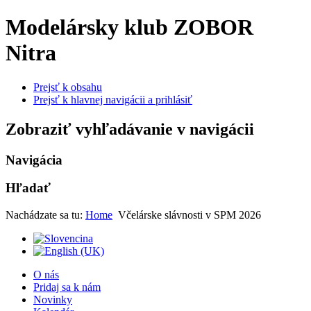
Modelársky klub ZOBOR
Nitra
Prejsť k obsahu
Prejsť k hlavnej navigácii a prihlásiť
Zobraziť vyhľadávanie v navigácii
Navigácia
Hľadať
Nachádzate sa tu:
Home
Včelárske slávnosti v SPM 2026
O nás
Pridaj sa k nám
Novinky