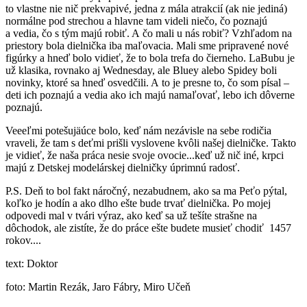
to vlastne nie nič prekvapivé, jedna z mála atrakcií (ak nie jediná)
normálne pod strechou a hlavne tam videli niečo, čo poznajú
a vedia, čo s tým majú robiť. A čo mali u nás robiť? Vzhľadom na
priestory bola dielnička iba maľovacia. Mali sme pripravené nové
figúrky a hneď bolo vidieť, že to bola trefa do čierneho. LaBubu je
už klasika, rovnako aj Wednesday, ale Bluey alebo Spidey boli
novinky, ktoré sa hneď osvedčili. A to je presne to, čo som písal –
deti ich poznajú a vedia ako ich majú namaľovať, lebo ich dôverne
poznajú.
Veeeľmi potešujäúce bolo, keď nám nezávisle na sebe rodičia
vraveli, že tam s deťmi prišli vyslovene kvôli našej dielničke. Takto
je vidieť, že naša práca nesie svoje ovocie...keď už nič iné, krpci
majú z Detskej modelárskej dielničky úprimnú radosť.
P.S. Deň to bol fakt náročný, nezabudnem, ako sa ma Peťo pýtal,
koľko je hodín a ako dlho ešte bude trvať dielnička. Po mojej
odpovedi mal v tvári výraz, ako keď sa už tešíte strašne na
dôchodok, ale zistíte, že do práce ešte budete musieť chodiť 1457
rokov....
text: Doktor
foto: Martin Rezák, Jaro Fábry, Miro Učeň