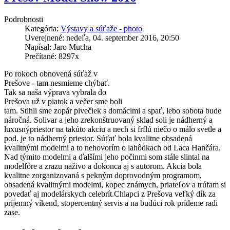
Podrobnosti
Kategória:
Výstavy a súťaže - photo
Uverejnené: nedeľa, 04. september 2016, 20:50
Napísal: Jaro Mucha
Prečítané: 8297x
Po rokoch obnovená súťaž v
Prešove - tam nesmieme chýbať.
Tak sa naša výprava vybrala do
Prešova už v piatok a večer sme boli
tam. Stihli sme zopár pivečiek s domácimi a spať, lebo sobota bude
náročná. Solivar a jeho zrekonštruovaný sklad soli je nádherný a
luxusnýpriestor na takúto akciu a nech si frflú niečo o málo svetle a
pod. je to nádherný priestor. Súťať bola kvalitne obsadená
kvalitnými modelmi a to nehovorím o lahôdkach od Laca Hančára.
Nad týmito modelmi a ďalšími jeho počinmi som stále slintal na
modelfóre a zrazu naživo a dokonca aj s autorom. Akcia bola
kvalitne zorganizovaná s pekným doprovodným programom,
obsadená kvalitnými modelmi, kopec známych, priateľov a trúfam si
povedať aj modelárskych celebrít.Chlapci z Prešova veľký dík za
príjemný víkend, stopercentný servis a na budúci rok prídeme radi
zase.