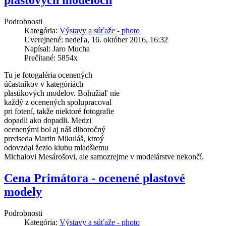
Podrobnosti
Kategória:
Výstavy a súťaže - photo
Uverejnené: nedeľa, 16. október 2016, 16:32
Napísal: Jaro Mucha
Prečítané: 5854x
Tu je fotogaléria ocenených
účastníkov v kategóriách
plastikových modelov. Bohužiaľ nie
každý z ocenených spolupracoval
pri fotení, takže niektoré fotografie
dopadli ako dopadli. Medzi
ocenenými bol aj náš dlhoročný
predseda Martin Mikuláš, ktroý
odovzdal žezlo klubu mladšiemu
Michalovi Mesárošovi, ale samozrejme v modelárstve nekončí.
Cena Primátora - ocenené plastové
modely
Podrobnosti
Kategória:
Výstavy a súťaže - photo