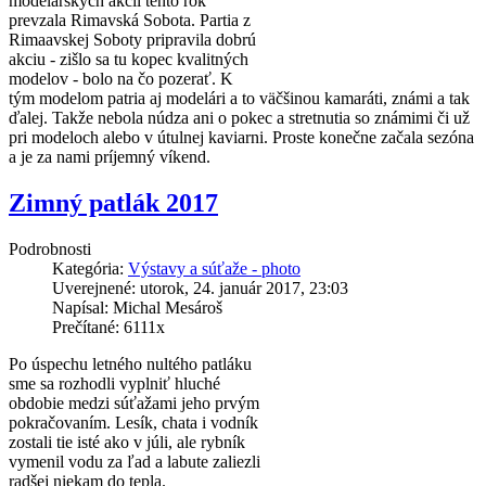
modelárskych akcií tento rok
prevzala Rimavská Sobota. Partia z
Rimaavskej Soboty pripravila dobrú
akciu - zišlo sa tu kopec kvalitných
modelov - bolo na čo pozerať. K
tým modelom patria aj modelári a to väčšinou kamaráti, známi a tak
ďalej. Takže nebola núdza ani o pokec a stretnutia so známimi či už
pri modeloch alebo v útulnej kaviarni. Proste konečne začala sezóna
a je za nami príjemný víkend.
Zimný patlák 2017
Podrobnosti
Kategória:
Výstavy a súťaže - photo
Uverejnené: utorok, 24. január 2017, 23:03
Napísal: Michal Mesároš
Prečítané: 6111x
Po úspechu letného nultého patláku
sme sa rozhodli vyplniť hluché
obdobie medzi súťažami jeho prvým
pokračovaním. Lesík, chata i vodník
zostali tie isté ako v júli, ale rybník
vymenil vodu za ľad a labute zaliezli
radšej niekam do tepla.