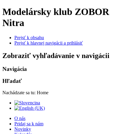
Modelársky klub ZOBOR
Nitra
Prejsť k obsahu
Prejsť k hlavnej navigácii a prihlásiť
Zobraziť vyhľadávanie v navigácii
Navigácia
Hľadať
Nachádzate sa tu:
Home
O nás
Pridaj sa k nám
Novinky