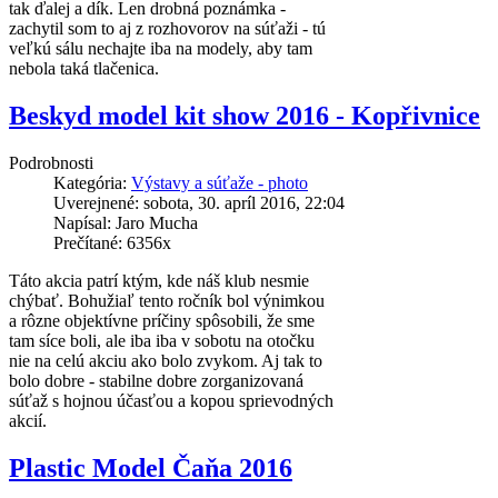
tak ďalej a dík. Len drobná poznámka -
zachytil som to aj z rozhovorov na súťaži - tú
veľkú sálu nechajte iba na modely, aby tam
nebola taká tlačenica.
Beskyd model kit show 2016 - Kopřivnice
Podrobnosti
Kategória:
Výstavy a súťaže - photo
Uverejnené: sobota, 30. apríl 2016, 22:04
Napísal: Jaro Mucha
Prečítané: 6356x
Táto akcia patrí ktým, kde náš klub nesmie
chýbať. Bohužiaľ tento ročník bol výnimkou
a rôzne objektívne príčiny spôsobili, že sme
tam síce boli, ale iba iba v sobotu na otočku
nie na celú akciu ako bolo zvykom. Aj tak to
bolo dobre - stabilne dobre zorganizovaná
súťaž s hojnou účasťou a kopou sprievodných
akcií.
Plastic Model Čaňa 2016