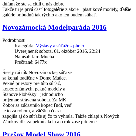
dúfam že ste sa cítili u nás dobre.
Takže tu je prvá časť fotogalérie z akcie - plastikové modely, ďalšie
galérie pribudnú tak rýchlo ako len budem stíhať.
Novozámocká Modelparáda 2016
Podrobnosti
Kategória:
Výstavy a súťaže - photo
Uverejnené: sobota, 01. október 2016, 22:24
Napísal: Jaro Mucha
Prečítané: 6477x
Šiesty ročník Novozámockej súťaže
sa konal tradične v Dome Matice.
Pekné priestory pre túto súťaž,
kopec známych, pekné modely a
Stanove klobásky - jednoducho
príjemne strávená sobota. Za MK
Zobor sa zúčastnilo kopec ľudí, veď
je to za rohom, a väčšina čo sa
zapojila aj do súťaže aj čo to vyhrala. Takže chlapi z Nových
Zámkov dík za peknú akciu a o rok zase prídeme.
Prešov Model Show 2016