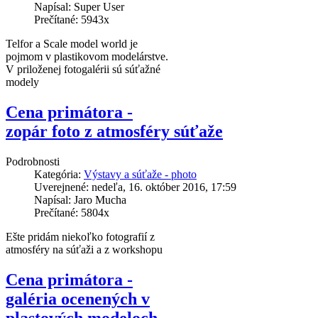
Napísal: Super User
Prečítané: 5943x
Telfor a Scale model world je
pojmom v plastikovom modelárstve.
V priloženej fotogalérii sú súťažné
modely
Cena primátora -
zopár foto z atmosféry súťaže
Podrobnosti
Kategória:
Výstavy a súťaže - photo
Uverejnené: nedeľa, 16. október 2016, 17:59
Napísal: Jaro Mucha
Prečítané: 5804x
Ešte pridám niekoľko fotografií z
atmosféry na súťaži a z workshopu
Cena primátora -
galéria ocenených v
plastových modeloch