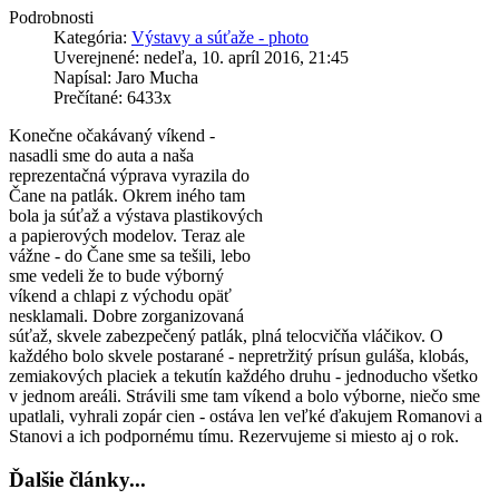
Podrobnosti
Kategória:
Výstavy a súťaže - photo
Uverejnené: nedeľa, 10. apríl 2016, 21:45
Napísal: Jaro Mucha
Prečítané: 6433x
Konečne očakávaný víkend -
nasadli sme do auta a naša
reprezentačná výprava vyrazila do
Čane na patlák. Okrem iného tam
bola ja súťaž a výstava plastikových
a papierových modelov. Teraz ale
vážne - do Čane sme sa tešili, lebo
sme vedeli že to bude výborný
víkend a chlapi z východu opäť
nesklamali. Dobre zorganizovaná
súťaž, skvele zabezpečený patlák, plná telocvičňa vláčikov. O
každého bolo skvele postarané - nepretržitý prísun guláša, klobás,
zemiakových placiek a tekutín každého druhu - jednoducho všetko
v jednom areáli. Strávili sme tam víkend a bolo výborne, niečo sme
upatlali, vyhrali zopár cien - ostáva len veľké ďakujem Romanovi a
Stanovi a ich podpornému tímu. Rezervujeme si miesto aj o rok.
Ďalšie články...