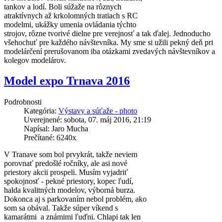
tankov a lodí. Boli súžaže na rôznych
atraktívnych až krkolomných tratiach s RC
modelmi, ukážky umenia ovládania týchto
strojov, rôzne tvorivé dielne pre verejnosť a tak ďalej. Jednoducho
všehochuť pre každého návštevníka. My sme si užili pekný deň pri
modelárčení prerušovanom iba otázkami zvedavých návštevníkov a
kolegov modelárov.
Model expo Trnava 2016
Podrobnosti
Kategória:
Výstavy a súťaže - photo
Uverejnené: sobota, 07. máj 2016, 21:19
Napísal: Jaro Mucha
Prečítané: 6240x
V Tranave som bol prvykrát, takže neviem
porovnať predošlé ročníky, ale asi nové
priestory akcii prospeli. Musím vyjadriť
spokojnosť - pekné priestory, kopec ľudí,
halda kvalitných modelov, výborná burza.
Dokonca aj s parkovaním nebol problém, ako
som sa obával. Takže súper víkend s
kamarátmi a známimi ľuďni. Chlapi tak len