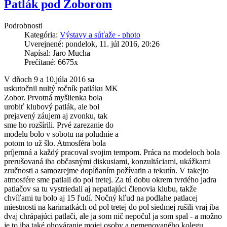
Patlák pod Zoborom
Podrobnosti
Kategória:
Výstavy a súťaže - photo
Uverejnené: pondelok, 11. júl 2016, 20:26
Napísal: Jaro Mucha
Prečítané: 6675x
V dňoch 9 a 10.júla 2016 sa
uskutočnil nultý ročník patláku MK
Zobor. Prvotná myšlienka bola
urobiť klubový patlák, ale bol
prejavený záujem aj zvonku, tak
sme ho rozšírili. Prvé zarezanie do
modelu bolo v sobotu na poludnie a
potom to už šlo. Atmosféra bola
príjemná a každý pracoval svojim tempom. Práca na modeloch bola
prerušovaná iba občasnými diskusiami, konzultáciami, ukážkami
zručnosti a samozrejme dopĺňaním požívatin a tekutín. V takejto
atmosfére sme patlali do pol tretej. Za tú dobu okrem tvrdého jadra
patlačov sa tu vystriedali aj nepatlajúci členovia klubu, takže
chvíľami tu bolo aj 15 ľudí. Nočný kľud na podlahe patlacej
miestnosti na karimatkách od pol tretej do pol siedmej rušili vraj iba
dvaj chrápajúci patlači, ale ja som nič nepočul ja som spal - a možno
je to iba také ohováranie mojej osoby a nemenovaného kolegu.