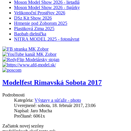
Moson Model Show 2026 - lietadlá
Moson Model Show 2026 - figúrky
Velikonoční Prostějov 2026
DSz Kit Show 2026
Hrmenie pod Zoborom 2025
Plastiková Zima 2025
Baobab dielnička
NITRA MODEL 2025 - fotonávrat
Modelfest Rimavská Sobota 2017
Podrobnosti
Kategória:
Výstavy a súťaže - photo
Uverejnené: sobota, 18. február 2017, 23:06
Napísal: Jaro Mucha
Prečítané: 6061x
Začiatok novej sezóny