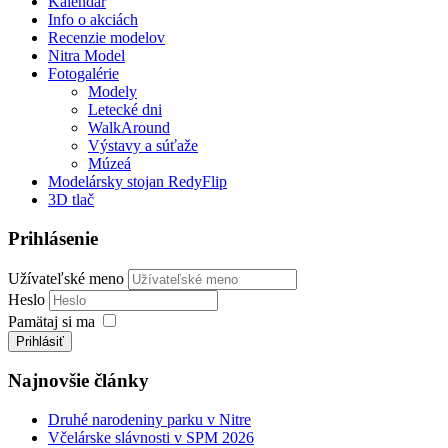
Kalendár
Info o akciách
Recenzie modelov
Nitra Model
Fotogalérie
Modely
Letecké dni
WalkAround
Výstavy a súťaže
Múzeá
Modelársky stojan RedyFlip
3D tlač
Prihlásenie
Užívateľské meno
Heslo
Pamätaj si ma
Prihlásiť
Najnovšie články
Druhé narodeniny parku v Nitre
Včelárske slávnosti v SPM 2026