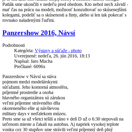
Patlák sme ukončili v nedeľu pred obedom. Kto nebol nech závidí -
mať čas na prácu na modeli, možnosť konzultovať so skúsenejšími
kolegami, podeliť sa o skúsenosti a finty, alebo si len tak pokecať s
rovnako naladenými ľuďmi.
Panzershow 2016, Návsí
Podrobnosti
Kategória:
Výstavy a súťaže - photo
Uverejnené: nedeľa, 26. jún 2016, 18:13
Napísal: Jaro Mucha
Prečítané: 6096x
Panzershow v Návsí sa stáva
pojmom medzi modelárskymi
súťažami. Jeho komorná atmosféra,
príjemné prostredie a osoba
hlavného organizátora sú zárukou
veľmi príjemne stráveného dňa
okoreneného ešte aj návštevou
military days v neďalekom múzeu.
Preto sme sa už všetci tešili a ráno v deň D už o 6:30 stepovali na
určenom mieste a čakali na autobus. Aj napriek vysokej teplote
vonku cez 30 stupňov sme strávili veľmi príjemný deň plný