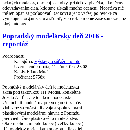
pekných modelov, obrnenj techniky, priateľov, pivečka, ukončený
odovzdávaním cien, kde sme získali mnoho ocenení. Neostáva nič
iné len opäť sa poďakovať Radkovi a jeho väčšej polovičke za
vynikajúcu organizáciu a sľúbiť, že o rok prídeme zase samozrejme
plný autobus.
Popradský modelársky deň 2016 -
reportáž
Podrobnosti
Kategória:
Výstavy a súťaže - photo
Uverejnené: sobota, 11. jún 2016, 23:08
Napísal: Jaro Mucha
Prečítané: 5758x
Popradský modelársky deň je modeláeska
akcia pod taktovkou HT Model, konkrétne
Jozefa Anďala. Je to akcie modelárskej
všehochuti modelárov pre verejnosť za náš
klub sme sa zúčastnili dvaja a spolu s inými
plastikovými modelármi hlavne z Popradu
predviedli čaro plastikového modelárstva.
Okrem toho tam bolo kopec ( veľký kopec )
RC modelov obrích kamiónov, áut, lietadiel,