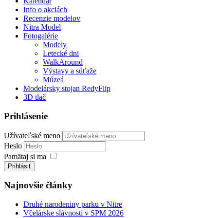
Kalendár
Info o akciách
Recenzie modelov
Nitra Model
Fotogalérie
Modely
Letecké dni
WalkAround
Výstavy a súťaže
Múzeá
Modelársky stojan RedyFlip
3D tlač
Prihlásenie
Užívateľské meno
Heslo
Pamätaj si ma
Prihlásiť
Najnovšie články
Druhé narodeniny parku v Nitre
Včelárske slávnosti v SPM 2026