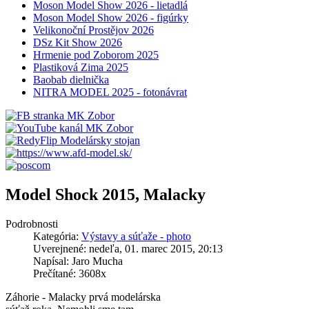
Moson Model Show 2026 - lietadlá
Moson Model Show 2026 - figúrky
Velikonoční Prostějov 2026
DSz Kit Show 2026
Hrmenie pod Zoborom 2025
Plastiková Zima 2025
Baobab dielnička
NITRA MODEL 2025 - fotonávrat
Model Shock 2015, Malacky
Podrobnosti
Kategória:
Výstavy a súťaže - photo
Uverejnené: nedeľa, 01. marec 2015, 20:13
Napísal: Jaro Mucha
Prečítané: 3608x
Záhorie - Malacky prvá modelárska