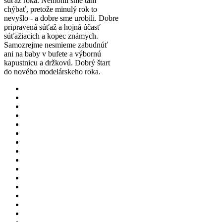
súťaž roka. Nemohli sme tam
chýbať, pretože minulý rok to
nevyšlo - a dobre sme urobili. Dobre
pripravená súťaž a hojná účasť
súťažiacich a kopec známych.
Samozrejme nesmieme zabudnúť
ani na baby v bufete a výbornú
kapustnicu a držkovú. Dobrý štart
do nového modelárskeho roka.