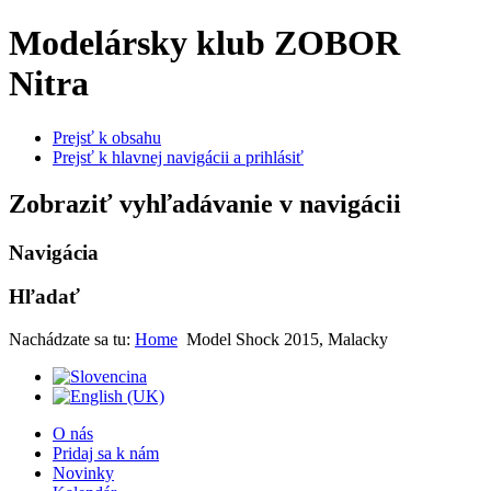
Modelársky klub ZOBOR
Nitra
Prejsť k obsahu
Prejsť k hlavnej navigácii a prihlásiť
Zobraziť vyhľadávanie v navigácii
Navigácia
Hľadať
Nachádzate sa tu:
Home
Model Shock 2015, Malacky
O nás
Pridaj sa k nám
Novinky