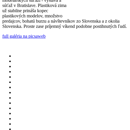
modelárskych súťaží - výstava a
súťaž v Bratislave. Plastiková zima
už stabilne prináša kopec
plastikových modelov, množstvo
predajcov, bohatú burzu a návštevníkov zo Slovenska a z okolia
Slovenska. Proste zase príjemný víkend podobne postihnutých ľudí.
full galéria na picsaweb