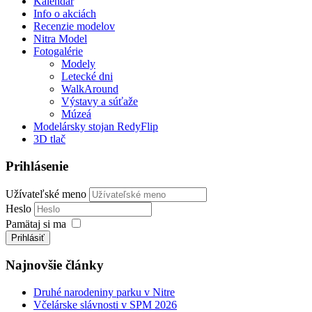
Kalendár
Info o akciách
Recenzie modelov
Nitra Model
Fotogalérie
Modely
Letecké dni
WalkAround
Výstavy a súťaže
Múzeá
Modelársky stojan RedyFlip
3D tlač
Prihlásenie
Užívateľské meno
Heslo
Pamätaj si ma
Prihlásiť
Najnovšie články
Druhé narodeniny parku v Nitre
Včelárske slávnosti v SPM 2026