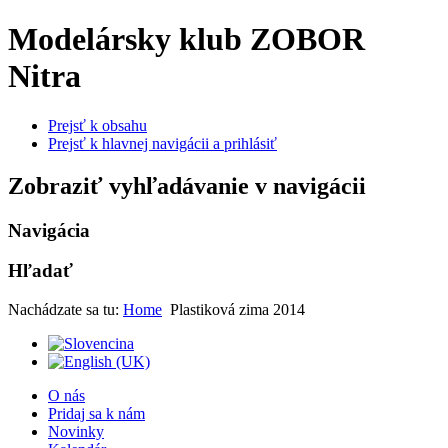
Modelársky klub ZOBOR
Nitra
Prejsť k obsahu
Prejsť k hlavnej navigácii a prihlásiť
Zobraziť vyhľadávanie v navigácii
Navigácia
Hľadať
Nachádzate sa tu:
Home
Plastiková zima 2014
O nás
Pridaj sa k nám
Novinky