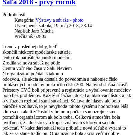
Šaľa 2018 - prvý ročník
Podrobnosti
Kategória:
Výstavy a súťaže - photo
Uverejnené: sobota, 19. máj 2018, 23:14
Napísal: Jaro Mucha
Prečítané: 6280x
Trend z poslednej doby, keď
skončili niektoré modelárske súťaže,
tento rok narušili Šalianski modelári.
Zrodila sa nová súťaž na pôde
Centra voľného času v Šali. Neviem
či organizátori počítali s takouto
odozvou, ale akcia sa dostala do povedomia a nakoniec číslo
prihlásených modelov prekročilo číslo 200. Na úvod slušná účasť.
Priestory CVČ boli pripravené a registrácia a vybaľovanie modelov
bolo bez problémov. Každý súťažiaci dostal aj hlasovací lístok a tak
o víťazoch rozhodli sami súťažiaci. Sčítavanie hlasov ale bolo
náročné a zdĺhavé, to je nevýhoda tohoto systému hodnotenia.Náš
klub sa na akcii zúčastnil v hojnom počte a samozrejme sme
pomohli organizátorom ak bolo treba. Celková atmosféra bola
uvoľnená, žiadne stresy a kopec známych s ktorými sa dalo
pokecať. V kalendári súťaží teda pribudla nová súťaž a vyzará to
tak že sa stane tradíciou. Organizačne bola akcia veľmi dobre