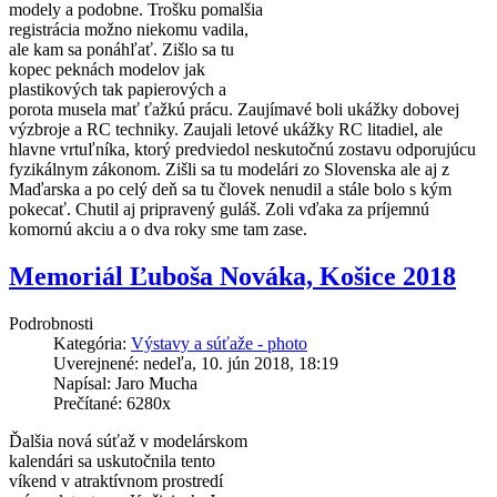
modely a podobne. Trošku pomalšia
registrácia možno niekomu vadila,
ale kam sa ponáhľať. Zišlo sa tu
kopec peknách modelov jak
plastikových tak papierových a
porota musela mať ťažkú prácu. Zaujímavé boli ukážky dobovej
výzbroje a RC techniky. Zaujali letové ukážky RC litadiel, ale
hlavne vrtuľníka, ktorý predviedol neskutočnú zostavu odporujúcu
fyzikálnym zákonom. Zišli sa tu modelári zo Slovenska ale aj z
Maďarska a po celý deň sa tu človek nenudil a stále bolo s kým
pokecať. Chutil aj pripravený guláš. Zoli vďaka za príjemnú
komornú akciu a o dva roky sme tam zase.
Memoriál Ľuboša Nováka, Košice 2018
Podrobnosti
Kategória:
Výstavy a súťaže - photo
Uverejnené: nedeľa, 10. jún 2018, 18:19
Napísal: Jaro Mucha
Prečítané: 6280x
Ďalšia nová súťaž v modelárskom
kalendári sa uskutočnila tento
víkend v atraktívnom prostredí