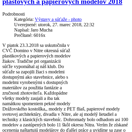
plastových a papierových modelov 2018
Podrobnosti
Kategória:
Výstavy a súťaže - photo
Uverejnené: utorok, 27. marec 2018, 22:32
Napísal: Jaro Mucha
Prečítané: 6016x
V piatok 23.3.2018 sa uskutočnila v
CVČ Domino v Nitre okresná súťaž
plastikových a papierových modelov
žiakov. Tradične pri organizácii
súťže vypomáhal aj náš klub. Do
súťaže sa zapojili žiaci s modelmi
dostupnými ako stavebnice, alebo s
modelmi vyrobenými s dostupných
materiálov za použitia fantázie a
zručnosti zhotoviteľa. Každopádne
všetky modely zaujali a iba tak
namátkou spomeniem pekné modely
Drážovského kostolíka,, modely z PET fliaš, papierové modely
svetovej architektúry, divadla v Nitre, ale aj modelý lietadiel a
techniky z klasických stavebníc. Dohromady bolo odhadom asi 100
modelov a zastúpených bolo 11 škôl okresu Nitra. Verím že získané
ocenenia naštartujú modelárov do ďalšej práce a uvidíme sa zase o