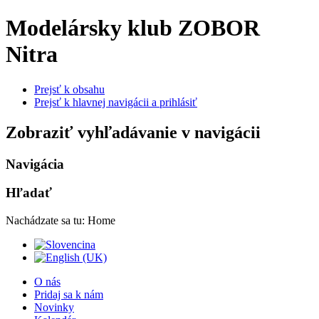
Modelársky klub ZOBOR
Nitra
Prejsť k obsahu
Prejsť k hlavnej navigácii a prihlásiť
Zobraziť vyhľadávanie v navigácii
Navigácia
Hľadať
Nachádzate sa tu:
Home
O nás
Pridaj sa k nám
Novinky