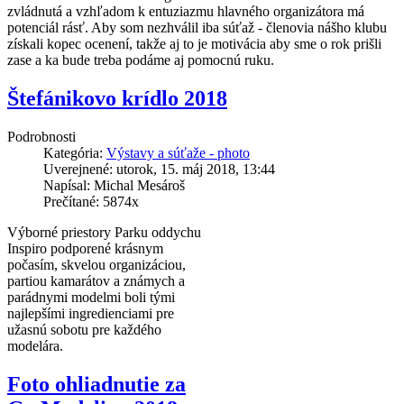
zvládnutá a vzhľadom k entuziazmu hlavného organizátora má
potenciál rásť. Aby som nezhválil iba súťaž - členovia nášho klubu
získali kopec ocenení, takže aj to je motivácia aby sme o rok prišli
zase a ka bude treba podáme aj pomocnú ruku.
Štefánikovo krídlo 2018
Podrobnosti
Kategória:
Výstavy a súťaže - photo
Uverejnené: utorok, 15. máj 2018, 13:44
Napísal: Michal Mesároš
Prečítané: 5874x
Výborné priestory Parku oddychu
Inspiro podporené krásnym
počasím, skvelou organizáciou,
partiou kamarátov a známych a
parádnymi modelmi boli tými
najlepšími ingredienciami pre
užasnú sobotu pre každého
modelára.
Foto ohliadnutie za