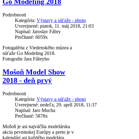
Go Modeling 2018
Podrobnosti
Kategória:
Výstavy a súťaže - photo
Uverejnené: piatok, 11. máj 2018, 21:03
Napísal: Jaroslav Fábry
Prečítané: 6059x
Fotogaléria z Viedenského múzea a
súťaže Go Modeling 2018.
Fotografie Jara Fábryho
Mošoň Model Show
2018 - deň prvý
Podrobnosti
Kategória:
Výstavy a súťaže - photo
Uverejnené: nedeľa, 29. apríl 2018, 11:37
Napísal: Jaro Mucha
Prečítané: 5878x
Mošoň je asi najväčšia modelárska
akcia pevninskej Európy a preto je v
kalendári asi každého modelára.