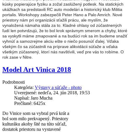
kúsky popierajúce fyziku a zožal zaslúžený potlesk. Na statických
ukážkach sa predstavili RC auto modelári a historický klub Militia
portalis. Workshopy zabezpečili Peter Hano a Palo Amrich. Nové
priestory nám pri organizácii sťažili prácu, ale myslím, že
vynaložená námaha stála za to. Kladné ohlasy od zúčastnených
ľudí len potvrdzujú, že to bol krok správnym smerom a chyby, ktoré
sa vyskytli máme zmapované a na budúci rok sa im budeme snažiť
vyhnúť a samozrejme akciu ešte o niečo posunúť ďalej. Vďaka
všekým čo sa zúčastnili na príprave alikvidácii súťaže a vďaka
všetkým zúčasnený, ktorí nás navštívili, veď pre vás to robíme. O
rok zase v Nitre.
Model Art Vinica 2018
Podrobnosti
Kategória:
Výstavy a súťaže - photo
Uverejnené: nedeľa, 24. jún 2018, 19:53
Napísal: Jaro Mucha
Prečítané: 6425x
Do Vinice som sa vybral prvá krát a
bol som milo prekvapený. Priestory
kulturáku akoby šité na túto súťaž,
dostatok priestoru na vystavené