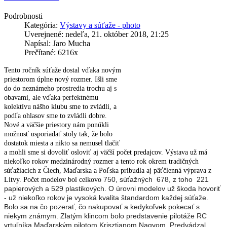
Podrobnosti
Kategória:
Výstavy a súťaže - photo
Uverejnené: nedeľa, 21. október 2018, 21:25
Napísal: Jaro Mucha
Prečítané: 6216x
Tento ročník súťaže dostal vďaka novým
priestorom úplne nový rozmer. Išli sme
do do neznámeho prostredia trochu aj s
obavami, ale vďaka perfektnému
kolektívu nášho klubu sme to zvládli, a
podľa ohlasov sme to zvládli dobre.
Nové a väčšie priestory nám ponúkli
možnosť usporiadať stoly tak, že bolo
dostatok miesta a nikto sa nemusel tlačiť
a mohli sme si dovoliť osloviť aj väčší počet predajcov. Výstava už má
niekoľko rokov medzinárodný rozmer a tento rok okrem tradičných
súťažiacich z Čiech, Maďarska a Poľska pribudla aj päťčlenná výprava z
750, súťažných 678, z toho 221
Litvy. Počet modelov bol celkovo
papierových a 529 plastikových. O úrovni modelov už škoda hovoriť
- už niekoľko rokov je vysoká kvalita štandardom každej súťaže.
Bolo sa na čo pozerať, čo nakupovať a kedykoľvek pokecať s
niekym známym. Zlatým klincom bolo predstavenie pilotáže RC
vrtuľníka Maďarským pilotom Krisztianom Nagyom. Predvádzal