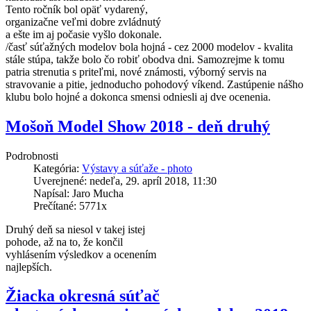
Tento ročník bol opäť vydarený,
organizačne veľmi dobre zvládnutý
a ešte im aj počasie vyšlo dokonale.
/časť súťažných modelov bola hojná - cez 2000 modelov - kvalita
stále stúpa, takže bolo čo robiť obodva dni. Samozrejme k tomu
patria strenutia s priteľmi, nové známosti, výborný servis na
stravovanie a pitie, jednoducho pohodový víkend. Zastúpenie nášho
klubu bolo hojné a dokonca smensi odniesli aj dve ocenenia.
Mošoň Model Show 2018 - deň druhý
Podrobnosti
Kategória:
Výstavy a súťaže - photo
Uverejnené: nedeľa, 29. apríl 2018, 11:30
Napísal: Jaro Mucha
Prečítané: 5771x
Druhý deň sa niesol v takej istej
pohode, až na to, že končil
vyhlásením výsledkov a ocenením
najlepších.
Žiacka okresná súťač