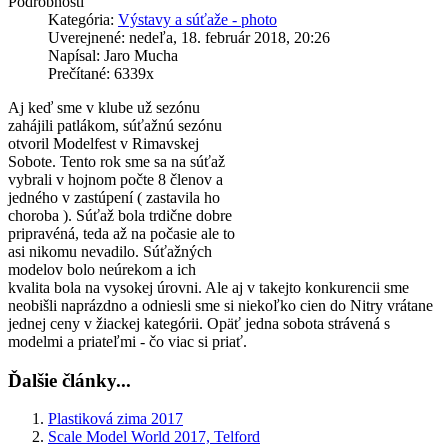
Podrobnosti
Kategória:
Výstavy a súťaže - photo
Uverejnené: nedeľa, 18. február 2018, 20:26
Napísal: Jaro Mucha
Prečítané: 6339x
Aj keď sme v klube už sezónu
zahájili patlákom, súťažnú sezónu
otvoril Modelfest v Rimavskej
Sobote. Tento rok sme sa na súťaž
vybrali v hojnom počte 8 členov a
jedného v zastúpení ( zastavila ho
choroba ). Súťaž bola trdične dobre
pripravéná, teda až na počasie ale to
asi nikomu nevadilo. Súťažných
modelov bolo neúrekom a ich
kvalita bola na vysokej úrovni. Ale aj v takejto konkurencii sme
neobišli naprázdno a odniesli sme si niekoľko cien do Nitry vrátane
jednej ceny v žiackej kategórii. Opäť jedna sobota strávená s
modelmi a priateľmi - čo viac si priať.
Ďalšie články...
Plastiková zima 2017
Scale Model World 2017, Telford