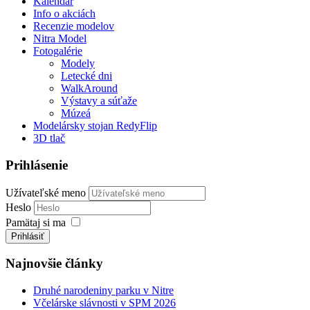
Kalendár
Info o akciách
Recenzie modelov
Nitra Model
Fotogalérie
Modely
Letecké dni
WalkAround
Výstavy a súťaže
Múzeá
Modelársky stojan RedyFlip
3D tlač
Prihlásenie
Užívateľské meno
Heslo
Pamätaj si ma
Prihlásiť
Najnovšie články
Druhé narodeniny parku v Nitre
Včelárske slávnosti v SPM 2026