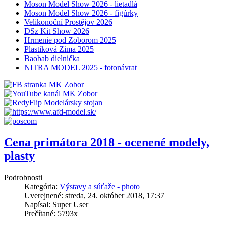
Moson Model Show 2026 - lietadlá
Moson Model Show 2026 - figúrky
Velikonoční Prostějov 2026
DSz Kit Show 2026
Hrmenie pod Zoborom 2025
Plastiková Zima 2025
Baobab dielnička
NITRA MODEL 2025 - fotonávrat
Cena primátora 2018 - ocenené modely,
plasty
Podrobnosti
Kategória:
Výstavy a súťaže - photo
Uverejnené: streda, 24. október 2018, 17:37
Napísal: Super User
Prečítané: 5793x