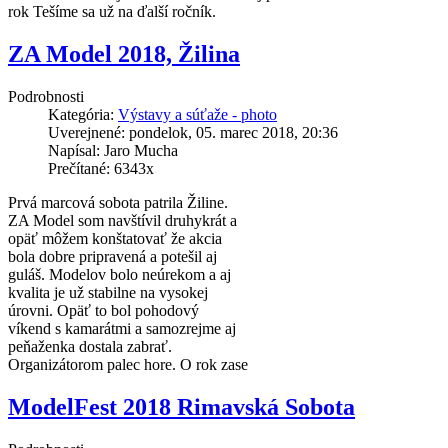
rok Tešíme sa už na ďalší ročník.
ZA Model 2018, Žilina
Podrobnosti
Kategória:
Výstavy a súťaže - photo
Uverejnené: pondelok, 05. marec 2018, 20:36
Napísal: Jaro Mucha
Prečítané: 6343x
Prvá marcová sobota patrila Žiline.
ZA Model som navštívil druhykrát a
opäť môžem konštatovať že akcia
bola dobre pripravená a potešil aj
guláš. Modelov bolo neúrekom a aj
kvalita je už stabilne na vysokej
úrovni. Opäť to bol pohodový
víkend s kamarátmi a samozrejme aj
peňaženka dostala zabrať.
Organizátorom palec hore. O rok zase
ModelFest 2018 Rimavská Sobota