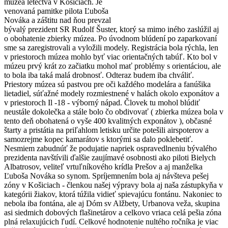
múzea letectva v Košiciach. Je
venovaná pamitke pilota Ľuboša
Nováka a záštitu nad ňou prevzal
bývalý prezident SR Rudolf Šuster, ktorý sa mimo iného zaslúžil aj
o obohatenie zbierky múzea. Po úvodnom blúdení po zaparkovaní
sme sa zaregistrovali a vyložili modely. Registrácia bola rýchla, len
v priestoroch múzea mohlo byť viac orientačných tabúľ. Kto bol v
múzeu prvý krát zo začiatku mohol mať problémy s orientáciou, ale
to bola iba taká malá drobnosť. Odteraz budem iba chváliť.
Priestory múzea sú pastvou pre oči každého modelára a fanúšika
lietadiel, súťažné modely rozmiestnené v halách okolo exponátov a
v priestoroch Il -18 - výborný nápad. Človek tu mohol blúdiť
neustále dokolečka a stále bolo čo obdivovať ( zbierka múzea bola v
tento deň obohatená o vyše 400 kvalitných exponátov ), občasné
štarty a pristátia na priľahlom letisku určite potešili airspoterov a
samozrejme kopec kamarátov s ktorými sa dalo poklebetiť.
Nesmiem zabudnúť že podujatie napriek ospravedlneniu bývalého
prezidenta navštívili ďalšie zaujímavé osobnosti ako piloti Bielych
Albatrosov, veliteľ vrtuľníkového krídla Prešov a aj manželka
Ľuboša Nováka so synom. Spríjemnením bola aj návšteva pešej
zóny v Košiciach - členkou našej výpravy bola aj naša zástupkyňa v
kategórii žiakov, ktorá túžila vidieť spievajúcu fontánu. Nakoniec to
nebola iba fontána, ale aj Dóm sv Alžbety, Urbanova veža, skupina
asi siedmich dobových flašinetárov a celkovo vriaca celá pešia zóna
plná relaxujúcich ľudí. Celkové hodnotenie nultého ročníka je viac