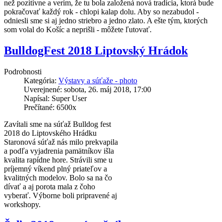
než pozitívne a verím, že tu bola založená nová tradícia, ktorá bude
pokračovať každý rok - chlopi kalap dolu. Aby so nezabudol -
odniesli sme si aj jedno striebro a jedno zlato. A ešte tým, ktorých
som volal do Košíc a neprišli - môžete ľutovať.
BulldogFest 2018 Liptovský Hrádok
Podrobnosti
Kategória:
Výstavy a súťaže - photo
Uverejnené: sobota, 26. máj 2018, 17:00
Napísal: Super User
Prečítané: 6500x
Zavítali sme na súťaž Bulldog fest
2018 do Liptovského Hrádku
Staronová súťaž nás milo prekvapila
a podľa vyjadrenia pamätníkov išla
kvalita rapídne hore. Strávili sme u
príjemný víkend plný priateľov a
kvalitných modelov. Bolo sa na čo
dívať a aj porota mala z čoho
vyberať. Výborne boli pripravené aj
workshopy.