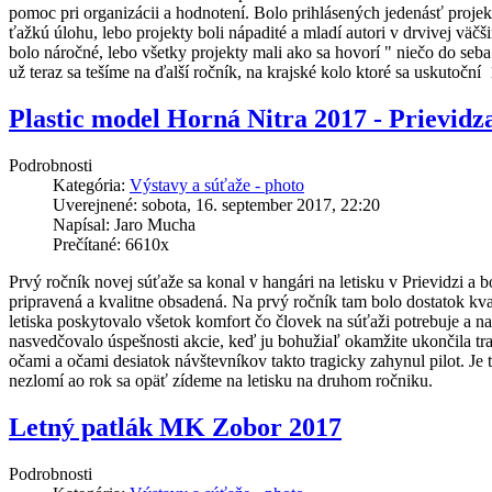
pomoc pri organizácii a hodnotení. Bolo prihlásených jedenásť projek
ťažkú úlohu, lebo projekty boli nápadité a mladí autori v drvivej väčš
bolo náročné, lebo všetky projekty mali ako sa hovorí " niečo do seb
už teraz sa tešíme na ďalší ročník, na krajské kolo ktoré sa uskuto
Plastic model Horná Nitra 2017 - Prievidz
Podrobnosti
Kategória:
Výstavy a súťaže - photo
Uverejnené: sobota, 16. september 2017, 22:20
Napísal: Jaro Mucha
Prečítané: 6610x
Prvý ročník novej súťaže sa konal v hangári na letisku v Prievidzi a
pripravená a kvalitne obsadená. Na prvý ročník tam bolo dostatok kv
letiska poskytovalo všetok komfort čo človek na súťaži potrebuje a na
nasvedčovalo úspešnosti akcie, keď ju bohužiaľ okamžite ukončila tra
očami a očami desiatok návštevníkov takto tragicky zahynul pilot. Je 
nezlomí ao rok sa opäť zídeme na letisku na druhom ročniku.
Letný patlák MK Zobor 2017
Podrobnosti