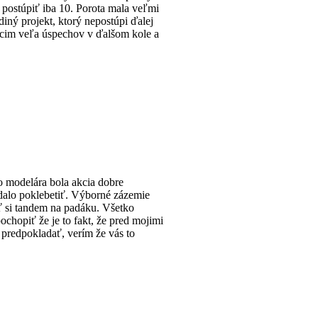
 postúpiť iba 10. Porota mala veľmi
diný projekt, ktorý nepostúpi ďalej
ujúcim veľa úspechov v ďalšom kole a
ho modelára bola akcia dobre
 dalo poklebetiť. Výborné zázemie
iť si tandem na padáku. Všetko
chopiť že je to fakt, že pred mojimi
 predpokladať, verím že vás to