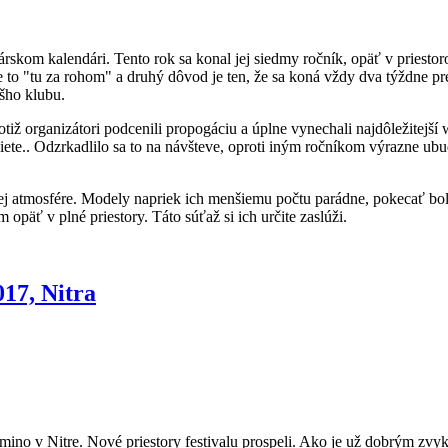
kom kalendári. Tento rok sa konal jej siedmy ročník, opäť v priestor
to "tu za rohom" a druhý dôvod je ten, že sa koná vždy dva týždne 
ášho klubu.
totiž organizátori podcenili propogáciu a úplne vynechali najdôležitej
iete.. Odzrkadlilo sa to na návšteve, oproti iným ročníkom výrazne ubu
mnej atmosfére. Modely napriek ich menšiemu počtu parádne, pokecať bo
opäť v plné priestory. Táto súťaž si ich určite zaslúži.
017, Nitra
omino v Nitre. Nové priestory festivalu prospeli. Ako je už dobrým z