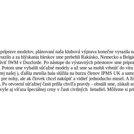
 príprave modelov, plánovaní naša klubová výprava konečne vyrazila n
razilo a za blýskania bleskov sme prebehli Rakúsko, Nemecko a Belg
navštíviť IWM v Duxforde. Po nástupe do výstavných priestorov sme pripr
Potom sme vybalili súťažné modely a už sme sa mohli vrhnúť do víru a
 tej našej ), ďalšia menšia hala slúžila na burzu členov IPMS UK a sa
 nohy, ale ak človek chcel nakúpiť a vidieť jednoducho musel. A žilo 
 Po otvorení súťažnej časti prišla chvíľa pravdy - obstáli sme, získali 
še aj víťaza špeciálnej ceny v časti civilných lietadiel. Môžeme si pr