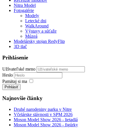
Recenzie modelov
Nitra Model
Fotogalérie
Modely
Letecké dni
WalkAround
Výstavy a súťaže
Múzeá
Modelársky stojan RedyFlip
3D tlač
Prihlásenie
Užívateľské meno
Heslo
Pamätaj si ma
Prihlásiť
Najnovšie články
Druhé narodeniny parku v Nitre
Včelárske slávnosti v SPM 2026
Moson Model Show 2026 - lietadlá
Moson Model Show 2026 - figúrky