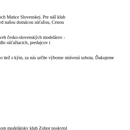
och Matice Slovenskej. Pre náš klub
pred našou domácou súťažou, Cenou
ší web česko-slovenských modelárov -
dlo súťažiacich, predajcov i
lo tiež s kým, za nás určite výborne strávená sobota. Ďakujeme
vykom modelársky klub Zobor poskytol