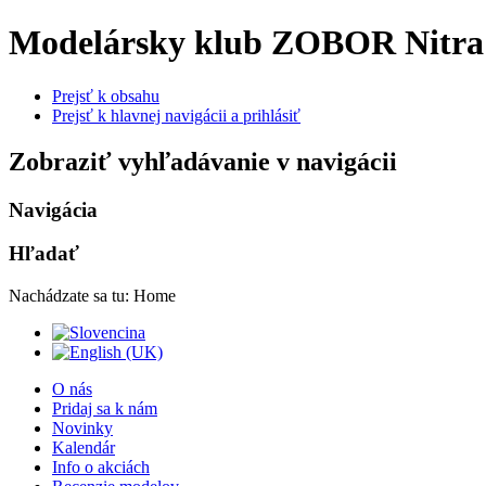
Modelársky klub ZOBOR Nitra
Prejsť k obsahu
Prejsť k hlavnej navigácii a prihlásiť
Zobraziť vyhľadávanie v navigácii
Navigácia
Hľadať
Nachádzate sa tu:
Home
O nás
Pridaj sa k nám
Novinky
Kalendár
Info o akciách