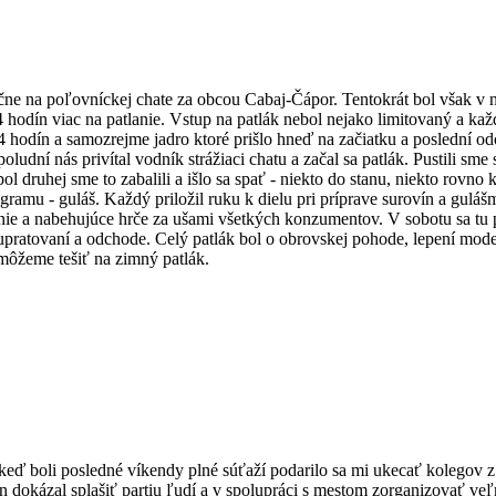
čne na poľovníckej chate za obcou Cabaj-Čápor. Tentokrát bol však v n
hodín viac na patlanie. Vstup na patlák nebol nejako limitovaný a každý
ba 24 hodín a samozrejme jadro ktoré prišlo hneď na začiatku a poslední 
udní nás privítal vodník strážiaci chatu a začal sa patlák. Pustili sme 
pol druhej sme to zabalili a išlo sa spať - niekto do stanu, niekto rovno
gramu - guláš. Každý priložil ruku k dielu pri príprave surovín a gulášm
e a nabehujúce hrče za ušami všetkých konzumentov. V sobotu sa tu pre
upratovaní a odchode. Celý patlák bol o obrovskej pohode, lepení mode
už môžeme tešiť na zimný patlák.
eď boli posledné víkendy plné súťaží podarilo sa mi ukecať kolegov z 
 dokázal splašiť partiu ľudí a v spolupráci s mestom zorganizovať veľ