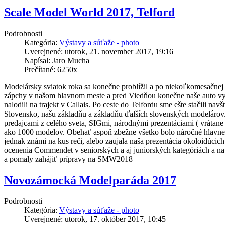
Scale Model World 2017, Telford
Podrobnosti
Kategória:
Výstavy a súťaže - photo
Uverejnené: utorok, 21. november 2017, 19:16
Napísal: Jaro Mucha
Prečítané: 6250x
Modelársky sviatok roka sa konečne problížil a po niekoľkomesačnej
zápchy v našom hlavnom meste a pred Viedňou konečne naše auto vy
nalodili na trajekt v Callais. Po ceste do Telfordu sme ešte stačili 
Slovensko, našu základňu a základňu ďalších slovenských modelárov. 
predajcami z celého sveta, SIGmi, národnými prezentáciami ( vrátane
ako 1000 modelov. Obehať aspoň zbežne všetko bolo náročné hlavne pre
jednak známi na kus reči, alebo zaujala naša prezentácia okoloidúcich.
ocenenia Commendet v seniorských a aj juniorských kategóriách a navy
a pomaly zahájiť prípravy na SMW2018
Novozámocká Modelparáda 2017
Podrobnosti
Kategória:
Výstavy a súťaže - photo
Uverejnené: utorok, 17. október 2017, 10:45