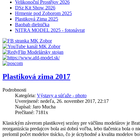
Velikonoční Prostějov 2026
DSz Kit Show 2026
Hrmenie pod Zoborom 2025
Plastiková Zima 2025
Baobab dielnička
NITRA MODEL 2025 - fotonávrat
Plastiková zima 2017
Podrobnosti
Kategória:
Výstavy a súťaže - photo
Uverejnené: nedeľa, 26. november 2017, 22:17
Napísal: Jaro Mucha
Prečítané: 7181x
Klasickým záverom plastikovej sezóny pre väčšinu modelárov je Bratis
reorganizácia predajcov bola asi dobrá voľba, lebo tlačenica bola o ni
prelomil počet modelov tisícko, čo je úctyhodné a kvalita modelov bo