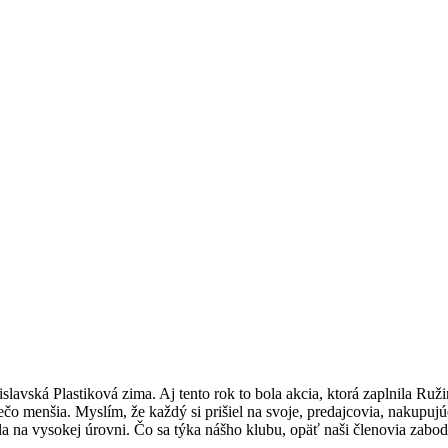
lavská Plastiková zima. Aj tento rok to bola akcia, ktorá zaplnila Ru
ečo menšia. Myslím, že každý si prišiel na svoje, predajcovia, nakupujúc
la na vysokej úrovni. Čo sa týka nášho klubu, opäť naši členovia zabodo