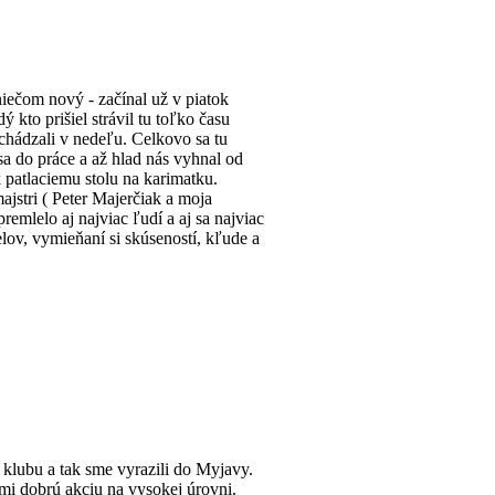
iečom nový - začínal už v piatok
 kto prišiel strávil tu toľko času
odchádzali v nedeľu. Celkovo sa tu
sa do práce a až hlad nás vyhnal od
 k patlaciemu stolu na karimatku.
ajstri ( Peter Majerčiak a moja
mlelo aj najviac ľudí a aj sa najviac
lov, vymieňaní si skúseností, kľude a
klubu a tak sme vyrazili do Myjavy.
mi dobrú akciu na vysokej úrovni.