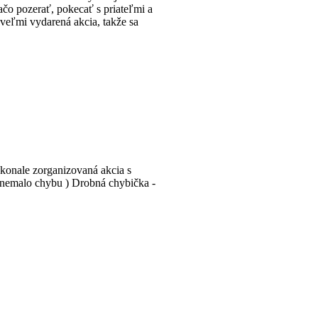
ačo pozerať, pokecať s priateľmi a
 veľmi vydarená akcia, takže sa
konale zorganizovaná akcia s
o nemalo chybu ) Drobná chybička -