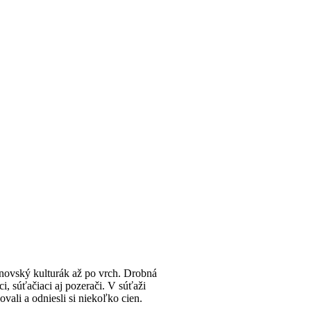
žinovský kulturák až po vrch. Drobná
i, súťačiaci aj pozerači. V súťaži
vali a odniesli si niekoľko cien.