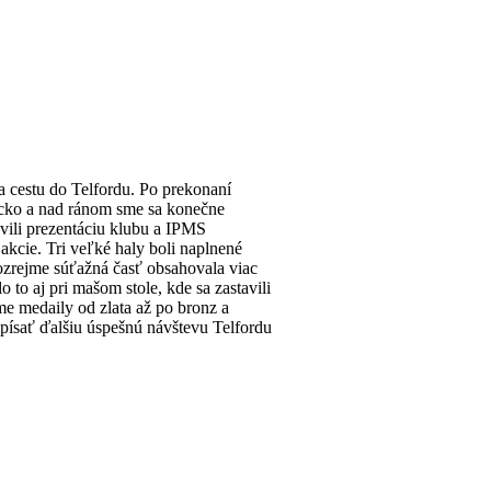
a cestu do Telfordu. Po prekonaní
icko a nad ránom sme sa konečne
avili prezentáciu klubu a IPMS
kcie. Tri veľké haly boli naplnené
mozrejme súťažná časť obsahovala viac
to aj pri mašom stole, kde sa zastavili
sme medaily od zlata až po bronz a
ipísať ďalšiu úspešnú návštevu Telfordu