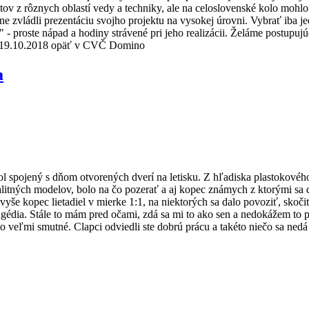
tov z rôznych oblastí vedy a techniky, ale na celoslovenské kolo mohlo
ine zvládli prezentáciu svojho projektu na vysokej úrovni. Vybrať iba je
a" - proste nápad a hodiny strávené pri jeho realizácii. Želáme postup
ční 19.10.2018 opäť v CVČ Domino
a
 bol spojený s dňom otvorených dverí na letisku. Z hľadiska plastokové
alitných modelov, bolo na čo pozerať a aj kopec známych z ktorými sa
vyše kopec lietadiel v mierke 1:1, na niektorých sa dalo povoziť, skoč
gédia. Stále to mám pred očami, zdá sa mi to ako sen a nedokážem to po
to veľmi smutné. Clapci odviedli ste dobrú prácu a takéto niečo sa nedá