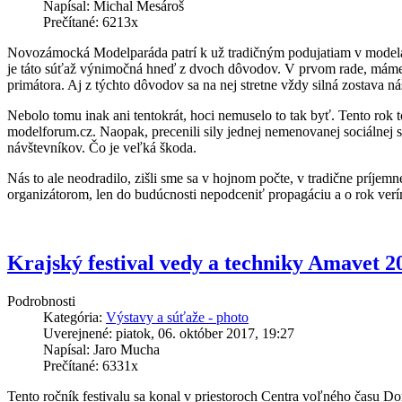
Napísal: Michal Mesároš
Prečítané: 6213x
Novozámocká Modelparáda patrí k už tradičným podujatiam v modelárs
je táto súťaž výnimočná hneď z dvoch dôvodov. V prvom rade, máme 
primátora. Aj z týchto dôvodov sa na nej stretne vždy silná zostava n
Nebolo tomu inak ani tentokrát, hoci nemuselo to tak byť. Tento rok 
modelforum.cz. Naopak, precenili sily jednej nemenovanej sociálnej s
návštevníkov. Čo je veľká škoda.
Nás to ale neodradilo, zišli sme sa v hojnom počte, v tradične príje
organizátorom, len do budúcnosti nepodceniť propagáciu a o rok verím 
Krajský festival vedy a techniky Amavet 2
Podrobnosti
Kategória:
Výstavy a súťaže - photo
Uverejnené: piatok, 06. október 2017, 19:27
Napísal: Jaro Mucha
Prečítané: 6331x
Tento ročník festivalu sa konal v priestoroch Centra voľného času D