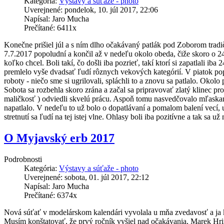
Kategória:
Výstavy a súťaže - photo
Uverejnené: pondelok, 10. júl 2017, 22:06
Napísal: Jaro Mucha
Prečítané: 6411x
Konečne prišiel júl a s ním dlho očakávaný patlák pod Zoborom tradi
7.7.2017 popoludní a končil až v nedeľu okolo obeda, čiže skoro o 24 
koľko chcel. Boli takí, čo došli iba pozrieť, takí ktorí si zapatlali i
premlelo vyše dvadsať ľudí rôznych vekových kategórií. V piatok popol
roboty - niečo sme si ugrilovali, spláchli to a znovu sa patlalo. Okolo 
Sobota sa rozbehla skoro zrána a začal sa pripravovať zlatý klinec pro
maličkosť ) odviedli skvelú prácu. Aspoň tomu nasvedčovalo mľaskani
napatlalo. V nedeľu to už bolo o dopatlávaní a pomalom balení vecí, 
stretnutí sa ľudí na tej istej vlne. Ohlasy boli iba pozitívne a tak sa 
O Myjavský erb 2017
Podrobnosti
Kategória:
Výstavy a súťaže - photo
Uverejnené: sobota, 01. júl 2017, 22:12
Napísal: Jaro Mucha
Prečítané: 6374x
Nová súťať v modelárskom kalendári vyvolala u mňa zvedavosť a ja k
Musím konštatovať, že prvý ročník vyšiel nad očakávania, Marek Hrin