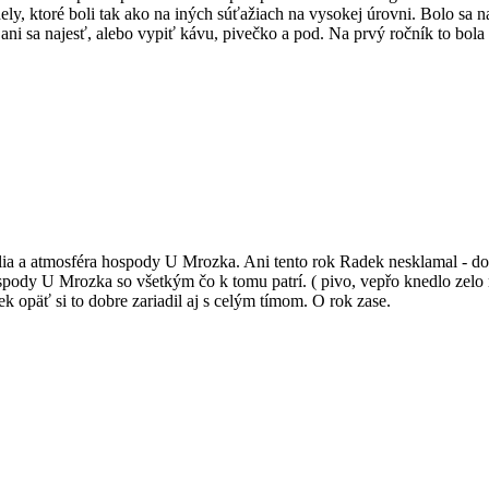
ly, ktoré boli tak ako na iných súťažiach na vysokej úrovni. Bolo sa n
ani sa najesť, alebo vypiť kávu, pivečko a pod. Na prvý ročník to bola
lia a atmosféra hospody U Mrozka. Ani tento rok Radek nesklamal - do
spody U Mrozka so všetkým čo k tomu patrí. ( pivo, vepřo knedlo zel
 opäť si to dobre zariadil aj s celým tímom. O rok zase.