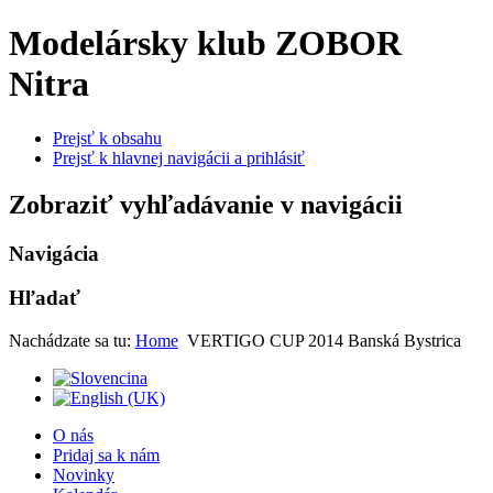
Modelársky klub ZOBOR
Nitra
Prejsť k obsahu
Prejsť k hlavnej navigácii a prihlásiť
Zobraziť vyhľadávanie v navigácii
Navigácia
Hľadať
Nachádzate sa tu:
Home
VERTIGO CUP 2014 Banská Bystrica
O nás
Pridaj sa k nám
Novinky