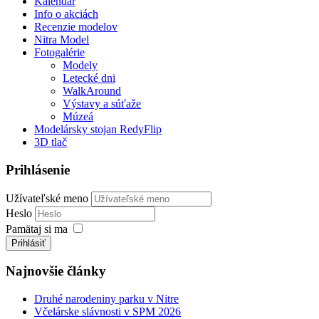
Kalendár
Info o akciách
Recenzie modelov
Nitra Model
Fotogalérie
Modely
Letecké dni
WalkAround
Výstavy a súťaže
Múzeá
Modelársky stojan RedyFlip
3D tlač
Prihlásenie
Užívateľské meno
Heslo
Pamätaj si ma
Prihlásiť
Najnovšie články
Druhé narodeniny parku v Nitre
Včelárske slávnosti v SPM 2026