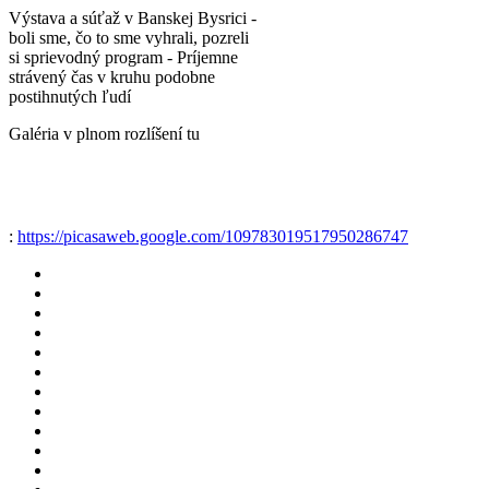
Výstava a súťaž v Banskej Bysrici -
boli sme, čo to sme vyhrali, pozreli
si sprievodný program - Príjemne
strávený čas v kruhu podobne
postihnutých ľudí
Galéria v plnom rozlíšení tu
:
https://picasaweb.google.com/109783019517950286747