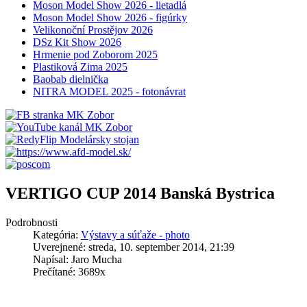
Moson Model Show 2026 - lietadlá
Moson Model Show 2026 - figúrky
Velikonoční Prostějov 2026
DSz Kit Show 2026
Hrmenie pod Zoborom 2025
Plastiková Zima 2025
Baobab dielnička
NITRA MODEL 2025 - fotonávrat
VERTIGO CUP 2014 Banská Bystrica
Podrobnosti
Kategória:
Výstavy a súťaže - photo
Uverejnené: streda, 10. september 2014, 21:39
Napísal: Jaro Mucha
Prečítané: 3689x