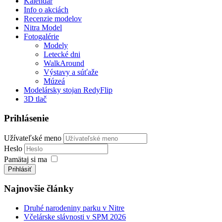
Kalendár
Info o akciách
Recenzie modelov
Nitra Model
Fotogalérie
Modely
Letecké dni
WalkAround
Výstavy a súťaže
Múzeá
Modelársky stojan RedyFlip
3D tlač
Prihlásenie
Užívateľské meno
Heslo
Pamätaj si ma
Prihlásiť
Najnovšie články
Druhé narodeniny parku v Nitre
Včelárske slávnosti v SPM 2026