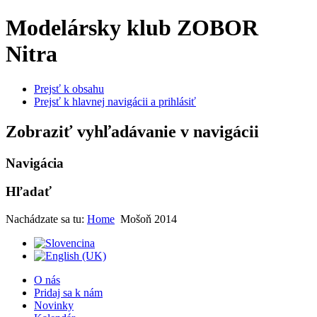
Modelársky klub ZOBOR
Nitra
Prejsť k obsahu
Prejsť k hlavnej navigácii a prihlásiť
Zobraziť vyhľadávanie v navigácii
Navigácia
Hľadať
Nachádzate sa tu:
Home
Mošoň 2014
O nás
Pridaj sa k nám
Novinky