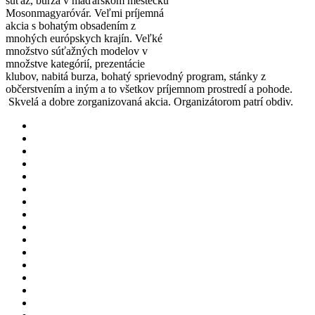
súťaž, burza v maďarskom mestečku
Mosonmagyaróvár. Veľmi príjemná
akcia s bohatým obsadením z
mnohých európskych krajín. Veľké
množstvo súťažných modelov v
množstve kategórií, prezentácie
klubov, nabitá burza, bohatý sprievodný program, stánky z
občerstvením a iným a to všetkov príjemnom prostredí a pohode.
Skvelá a dobre zorganizovaná akcia. Organizátorom patrí obdiv.