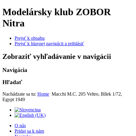
Modelársky klub ZOBOR
Nitra
Prejsť k obsahu
Prejsť k hlavnej navigácii a prihlásiť
Zobraziť vyhľadávanie v navigácii
Navigácia
Hľadať
Nachádzate sa tu:
Home
Macchi M.C. 205 Veltro, Bílek 1/72,
Egypt 1949
O nás
Pridaj sa k nám