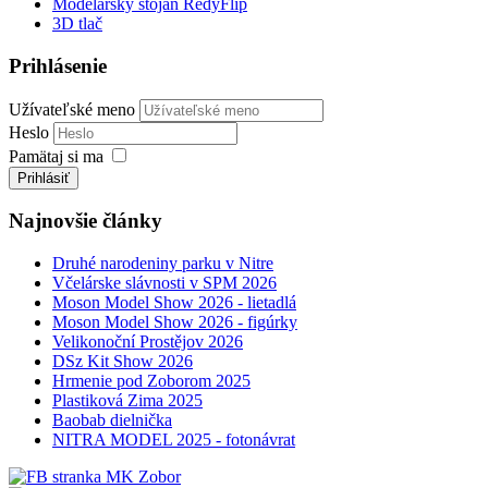
Modelársky stojan RedyFlip
3D tlač
Prihlásenie
Užívateľské meno
Heslo
Pamätaj si ma
Prihlásiť
Najnovšie články
Druhé narodeniny parku v Nitre
Včelárske slávnosti v SPM 2026
Moson Model Show 2026 - lietadlá
Moson Model Show 2026 - figúrky
Velikonoční Prostějov 2026
DSz Kit Show 2026
Hrmenie pod Zoborom 2025
Plastiková Zima 2025
Baobab dielnička
NITRA MODEL 2025 - fotonávrat