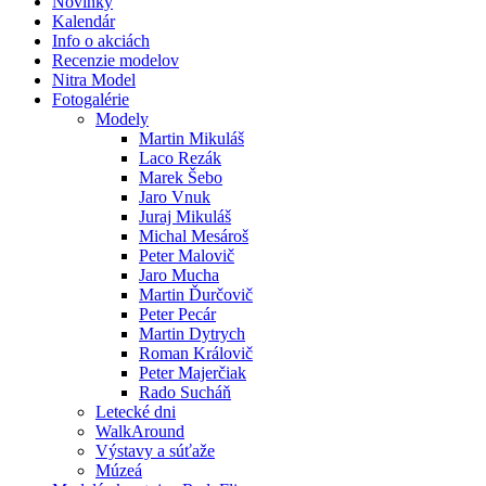
Novinky
Kalendár
Info o akciách
Recenzie modelov
Nitra Model
Fotogalérie
Modely
Martin Mikuláš
Laco Rezák
Marek Šebo
Jaro Vnuk
Juraj Mikuláš
Michal Mesároš
Peter Malovič
Jaro Mucha
Martin Ďurčovič
Peter Pecár
Martin Dytrych
Roman Královič
Peter Majerčiak
Rado Sucháň
Letecké dni
WalkAround
Výstavy a súťaže
Múzeá