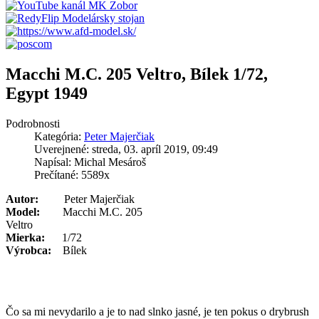
Macchi M.C. 205 Veltro, Bílek 1/72,
Egypt 1949
Podrobnosti
Kategória:
Peter Majerčiak
Uverejnené: streda, 03. apríl 2019, 09:49
Napísal: Michal Mesároš
Prečítané: 5589x
Autor:
Peter Majerčiak
Model:
Macchi M.C. 205
Veltro
Mierka:
1/72
Výrobca:
Bílek
Čo sa mi nevydarilo a je to nad slnko jasné, je ten pokus o drybrush