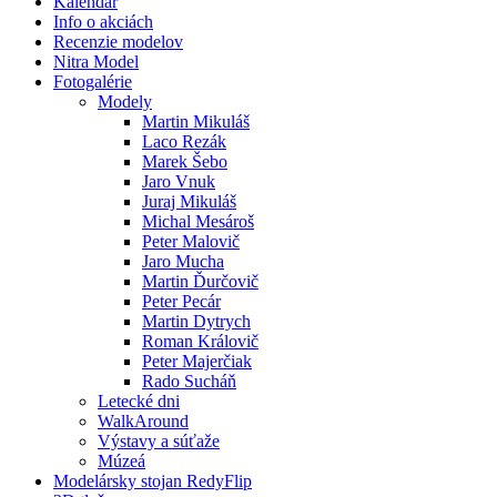
Kalendár
Info o akciách
Recenzie modelov
Nitra Model
Fotogalérie
Modely
Martin Mikuláš
Laco Rezák
Marek Šebo
Jaro Vnuk
Juraj Mikuláš
Michal Mesároš
Peter Malovič
Jaro Mucha
Martin Ďurčovič
Peter Pecár
Martin Dytrych
Roman Královič
Peter Majerčiak
Rado Sucháň
Letecké dni
WalkAround
Výstavy a súťaže
Múzeá
Modelársky stojan RedyFlip