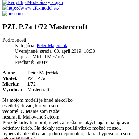
PZL P.7a 1/72 Mastercraft
Podrobnosti
Kategória:
Peter Majerčiak
Uverejnené: streda, 03. apríl 2019, 10:33
Napísal: Michal Mesároš
Prečítané: 5804x
Autor:
Peter Majerčiak
Model:
PZL P.7a
Mierka:
1/72
Výrobca:
Mastercraft
Na mojom modeli je hned niekoľko
estetických vád, ktorých som si
vedomý. Olietanie som radšej
nespravil. Maľované štetcom.
Použité farby humbrol, revell, a trošku nejakých agám na úpravu
odtieňov farieb. Na dekály som použil všetko možné (tensol,
hypersol a decalfix, ani jedno nepomohlo, akurát hypersolom som