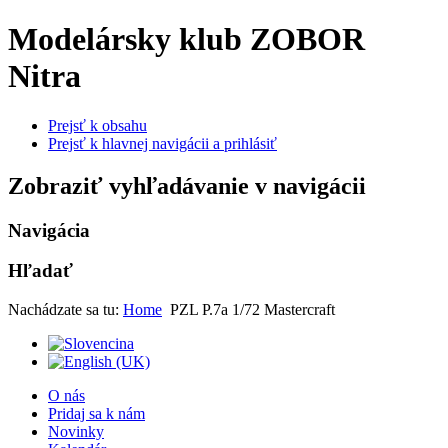
Modelársky klub ZOBOR
Nitra
Prejsť k obsahu
Prejsť k hlavnej navigácii a prihlásiť
Zobraziť vyhľadávanie v navigácii
Navigácia
Hľadať
Nachádzate sa tu:
Home
PZL P.7a 1/72 Mastercraft
O nás
Pridaj sa k nám
Novinky