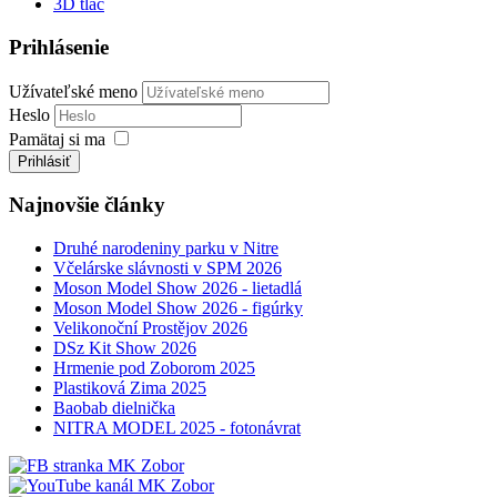
3D tlač
Prihlásenie
Užívateľské meno
Heslo
Pamätaj si ma
Prihlásiť
Najnovšie články
Druhé narodeniny parku v Nitre
Včelárske slávnosti v SPM 2026
Moson Model Show 2026 - lietadlá
Moson Model Show 2026 - figúrky
Velikonoční Prostějov 2026
DSz Kit Show 2026
Hrmenie pod Zoborom 2025
Plastiková Zima 2025
Baobab dielnička
NITRA MODEL 2025 - fotonávrat