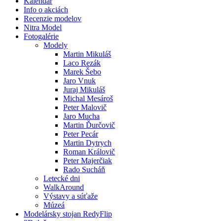
Kalendár
Info o akciách
Recenzie modelov
Nitra Model
Fotogalérie
Modely
Martin Mikuláš
Laco Rezák
Marek Šebo
Jaro Vnuk
Juraj Mikuláš
Michal Mesároš
Peter Malovič
Jaro Mucha
Martin Ďurčovič
Peter Pecár
Martin Dytrych
Roman Královič
Peter Majerčiak
Rado Sucháň
Letecké dni
WalkAround
Výstavy a súťaže
Múzeá
Modelársky stojan RedyFlip