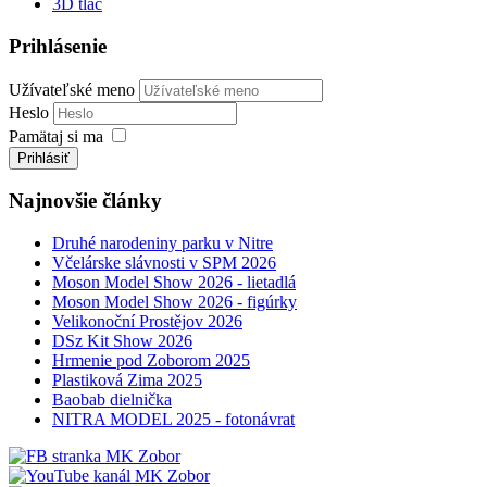
3D tlač
Prihlásenie
Užívateľské meno
Heslo
Pamätaj si ma
Prihlásiť
Najnovšie články
Druhé narodeniny parku v Nitre
Včelárske slávnosti v SPM 2026
Moson Model Show 2026 - lietadlá
Moson Model Show 2026 - figúrky
Velikonoční Prostějov 2026
DSz Kit Show 2026
Hrmenie pod Zoborom 2025
Plastiková Zima 2025
Baobab dielnička
NITRA MODEL 2025 - fotonávrat