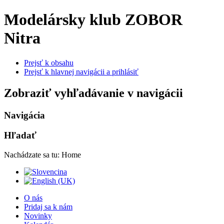
Modelársky klub ZOBOR
Nitra
Prejsť k obsahu
Prejsť k hlavnej navigácii a prihlásiť
Zobraziť vyhľadávanie v navigácii
Navigácia
Hľadať
Nachádzate sa tu:
Home
O nás
Pridaj sa k nám
Novinky