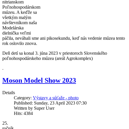
nitrianskom
Poľnohospodárskom
múzeu. A keďže sa
všetkým malým
návštevníkom naša
Modelárska
dielnička veľmi
páčila, neváhali sme ani pikosekundu, keď nás vedenie múzea tento
rok oslovilo znova.
Deň detí sa konal 3. júna 2023 v priestoroch Slovenského
poľnohospodárskeho múzea (areál Agrokomplex)
.
Moson Model Show 2023
Details
Category:
Výstavy a súťaže - photo
Published: Sunday, 23 April 2023 07:30
Written by Super User
Hits: 4384
25.
ročník