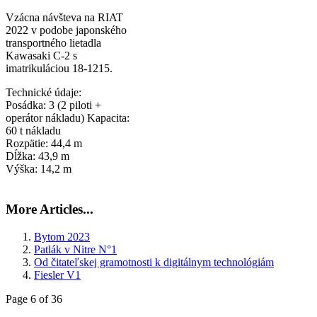
Vzácna návšteva na RIAT
2022 v podobe japonského
transportného lietadla
Kawasaki C-2 s
imatrikuláciou 18-1215.
Technické údaje:
Posádka: 3 (2 piloti +
operátor nákladu) Kapacita:
60 t nákladu
Rozpätie: 44,4 m
Dĺžka: 43,9 m
Výška: 14,2 m
More Articles...
Bytom 2023
Patlák v Nitre N°1
Od čitateľskej gramotnosti k digitálnym technológiám
Fiesler V1
Page 6 of 36