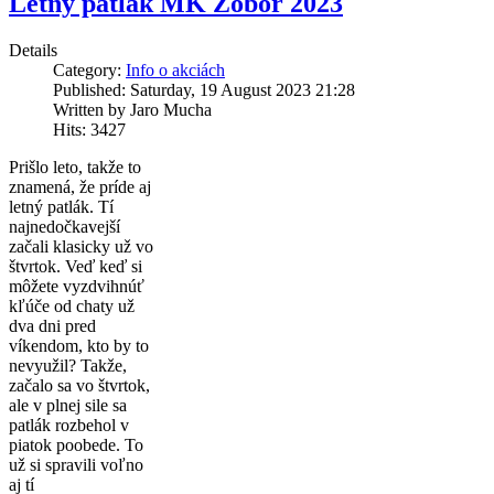
Letný patlák MK Zobor 2023
Details
Category:
Info o akciách
Published: Saturday, 19 August 2023 21:28
Written by Jaro Mucha
Hits: 3427
Prišlo leto, takže to
znamená, že príde aj
letný patlák. Tí
najnedočkavejší
začali klasicky už vo
štvrtok. Veď keď si
môžete vyzdvihnúť
kľúče od chaty už
dva dni pred
víkendom, kto by to
nevyužil? Takže,
začalo sa vo štvrtok,
ale v plnej sile sa
patlák rozbehol v
piatok poobede. To
už si spravili voľno
aj tí