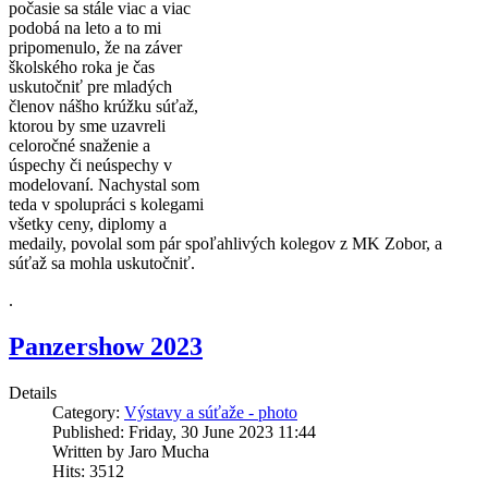
počasie sa stále viac a viac
podobá na leto a to mi
pripomenulo, že na záver
školského roka je čas
uskutočniť pre mladých
členov nášho krúžku súťaž,
ktorou by sme uzavreli
celoročné snaženie a
úspechy či neúspechy v
modelovaní. Nachystal som
teda v spolupráci s kolegami
všetky ceny, diplomy a
medaily, povolal som pár spoľahlivých kolegov z MK Zobor, a
súťaž sa mohla uskutočniť.
.
Panzershow 2023
Details
Category:
Výstavy a súťaže - photo
Published: Friday, 30 June 2023 11:44
Written by Jaro Mucha
Hits: 3512