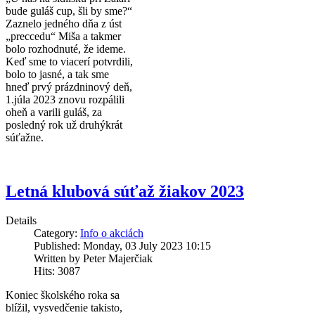
bude guláš cup, šli by sme?“
Zaznelo jedného dňa z úst
„preccedu“ Miša a takmer
bolo rozhodnuté, že ideme.
Keď sme to viacerí potvrdili,
bolo to jasné, a tak sme
hneď prvý prázdninový deň,
1.júla 2023 znovu rozpálili
oheň a varili guláš, za
posledný rok už druhýkrát
súťažne.
Letná klubová súťaž žiakov 2023
Details
Category:
Info o akciách
Published: Monday, 03 July 2023 10:15
Written by Peter Majerčiak
Hits: 3087
Koniec školského roka sa
blížil, vysvedčenie takisto,