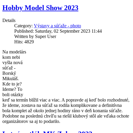
Hobby Model Show 2023
Details
Category:
Výstavy a súťaže - photo
Published: Saturday, 02 September 2023 11:44
Written by Super User
Hits: 4829
Na modelárs
kom nebi
vyšla nová
súťaž -
Borský
Mikuláš.
Kde to je?
Ideme? To
boli otázky
keď sa termín blížil viac a viac. A popravde aj keď bolo rozhodnuté,
že ideme, zostava na súťaž sa rodila komplikovane a definitívna
bola komplet až okolo jednej hodiny ráno v deň konania súťaže.
Podobne na poslednú chvíľu sa riešil klubový stôl ale vďaka ochote
organizátorov sa aj to podarilo.