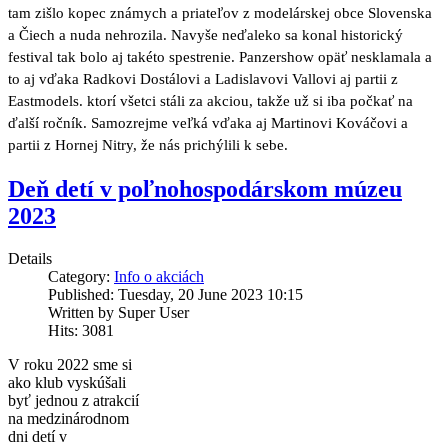
tam zišlo kopec známych a priateľov z modelárskej obce Slovenska
a Čiech a nuda nehrozila. Navyše neďaleko sa konal historický
festival tak bolo aj takéto spestrenie. Panzershow opäť nesklamala a
to aj vďaka Radkovi Dostálovi a Ladislavovi Vallovi aj partii z
Eastmodels. ktorí všetci stáli za akciou, takže už si iba počkať na
ďalší ročník. Samozrejme veľká vďaka aj Martinovi Kováčovi a
partii z Hornej Nitry, že nás prichýlili k sebe.
Deň detí v poľnohospodárskom múzeu
2023
Details
Category:
Info o akciách
Published: Tuesday, 20 June 2023 10:15
Written by Super User
Hits: 3081
V roku 2022 sme si
ako klub vyskúšali
byť jednou z atrakcií
na medzinárodnom
dni detí v