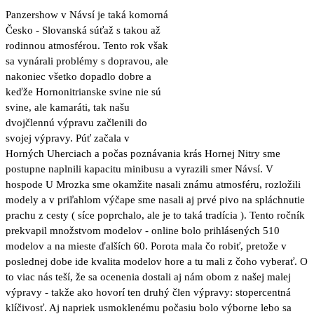
Panzershow v Návsí je taká komorná
Česko - Slovanská súťaž s takou až
rodinnou atmosférou. Tento rok však
sa vynárali problémy s dopravou, ale
nakoniec všetko dopadlo dobre a
keďže Hornonitrianske svine nie sú
svine, ale kamaráti, tak našu
dvojčlennú výpravu začlenili do
svojej výpravy. Púť začala v
Horných Uherciach a počas poznávania krás Hornej Nitry sme
postupne naplnili kapacitu minibusu a vyrazili smer Návsí. V
hospode U Mrozka sme okamžite nasali známu atmosféru, rozložili
modely a v priľahlom výčape sme nasali aj prvé pivo na spláchnutie
prachu z cesty ( síce poprchalo, ale je to taká tradícia ). Tento ročník
prekvapil množstvom modelov - online bolo prihlásených 510
modelov a na mieste ďalších 60. Porota mala čo robiť, pretože v
poslednej dobe ide kvalita modelov hore a tu mali z čoho vyberať. O
to viac nás teší, že sa ocenenia dostali aj nám obom z našej malej
výpravy - takže ako hovorí ten druhý člen výpravy: stopercentná
klíčivosť. Aj napriek usmoklenému počasiu bolo výborne lebo sa