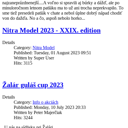
najzaneprázdnenejší....A voľno si spravili aj búrky a dážď, ale po
minuloročnom letnom patláku ma to už ani trocha neprekvapilo. To
sme tiež presedeli patlák v chate a nebol úplne dobrý nápad chodiť
von do dažďa. No a čo, aspoň nebolo horko...
Nitra Model 2023 - XXIX. edition
Details
Category:
Nitra Model
Published: Tuesday, 01 August 2023 09:51
Written by Super User
Hits: 3115
Žalár guláš cup 2023
Details
Category:
Info o akciách
Published: Monday, 10 July 2023 20:33
Written by Peter Majerčiak
Hits: 3244
„U nás na sídlisku pri Žalári