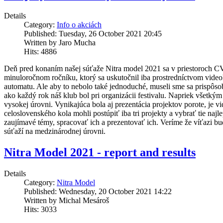
Details
Category:
Info o akciách
Published: Tuesday, 26 October 2021 20:45
Written by Jaro Mucha
Hits: 4886
Deň pred konaním našej súťaže Nitra model 2021 sa v priestoroch CV
minuloročnom ročníku, ktorý sa uskutočnil iba prostredníctvom video
automatu. Ale aby to nebolo také jednoduché, museli sme sa prispôso
ako každý rok náš klub bol pri organizácii festivalu. Napriek všetkým 
vysokej úrovni. Vynikajúca bola aj prezentácia projektov porote, je vid
celoslovenského kola mohli postúpiť iba tri projekty a vybrať tie naj
zaujímavé témy, spracovať ich a prezentovať ich. Veríme že víťazi bu
súťaží na medzinárodnej úrovni.
Nitra Model 2021 - report and results
Details
Category:
Nitra Model
Published: Wednesday, 20 October 2021 14:22
Written by Michal Mesároš
Hits: 3033