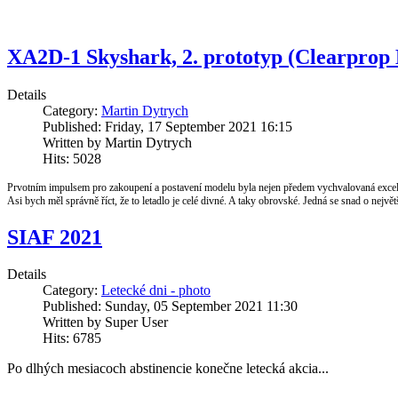
XA2D-1 Skyshark, 2. prototyp (Clearprop 
Details
Category:
Martin Dytrych
Published: Friday, 17 September 2021 16:15
Written by Martin Dytrych
Hits: 5028
Prvotním impulsem pro zakoupení a postavení modelu byla nejen předem vychvalovaná excelentní
Asi bych měl správně říct, že to letadlo je celé divné. A taky obrovské. Jedná se snad o nejvě
SIAF 2021
Details
Category:
Letecké dni - photo
Published: Sunday, 05 September 2021 11:30
Written by Super User
Hits: 6785
Po dlhých mesiacoch abstinencie konečne letecká akcia...