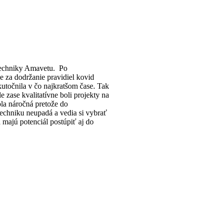
 techniky Amavetu. Po
e za dodržanie pravidiel kovid
utočnila v čo najkratšom čase. Tak
e zase kvalitatívne boli projekty na
bola náročná pretože do
 techniku neupadá a vedia si vybrať
 majú potenciál postúpiť aj do