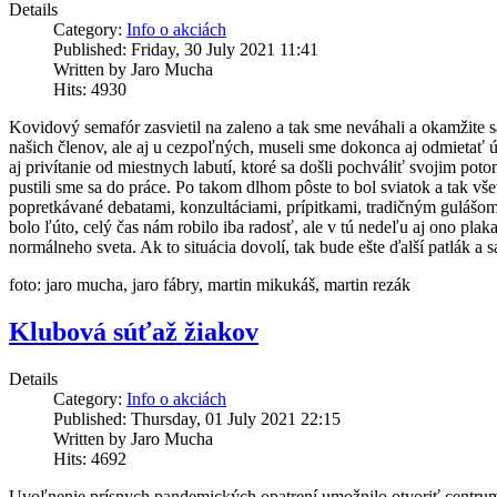
Details
Category:
Info o akciách
Published: Friday, 30 July 2021 11:41
Written by Jaro Mucha
Hits: 4930
Kovidový semafór zasvietil na zaleno a tak sme neváhali a okamžite
našich členov, ale aj u cezpoľných, museli sme dokonca aj odmietať úč
aj privítanie od miestnych labutí, ktoré sa došli pochváliť svojim p
pustili sme sa do práce. Po takom dlhom pôste to bol sviatok a tak vše
popretkávané debatami, konzultáciami, prípitkami, tradičným gulášom v
bolo ľúto, celý čas nám robilo iba radosť, ale v tú nedeľu aj ono plaka
normálneho sveta. Ak to situácia dovolí, tak bude ešte ďalší patlák a
foto: jaro mucha, jaro fábry, martin mikukáš, martin rezák
Klubová súťaž žiakov
Details
Category:
Info o akciách
Published: Thursday, 01 July 2021 22:15
Written by Jaro Mucha
Hits: 4692
Uvoľnenie prísnych pandemických opatrení umožnilo otvoriť centrum 