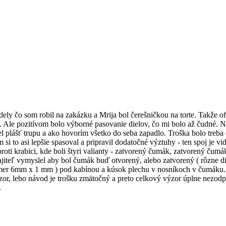
dely čo som robil na zakázku a Mrija bol čerešničkou na torte. Takže of
. Ale pozitívom bolo výborné pasovanie dielov, čo mi bolo až čudné. Na
iel plášť trupu a ako hovorím všetko do seba zapadlo. Troška bolo tre
i to asi lepšie spasoval a pripravil dodatočné výztuhy - ten spoj je vi
proti krabici, kde boli štyri valianty - zatvorený čumák, zatvorený ču
eľ vymyslel aby bol čumák buď otvorený, alebo zatvorený ( rôzne die
emer 6mm x 1 mm ) pod kabínou a kúsok plechu v nosníkoch v čumáku
pozor, lebo návod je trošku zmätočný a preto celkový výzor úplne nezod
.