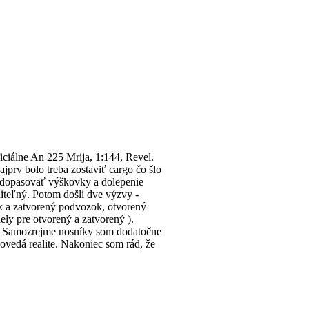
iciálne An 225 Mrija, 1:144, Revel.
jprv bolo treba zostaviť cargo čo šlo
ba dopasovať výškovky a dolepenie
diteľný. Potom došli dve výzvy -
mák a zatvorený podvozok, otvorený
ly pre otvorený a zatvorený ).
. Samozrejme nosníky som dodatočne
povedá realite. Nakoniec som rád, že