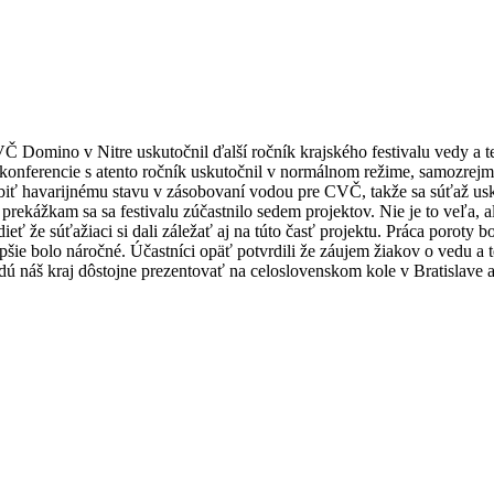
Č Domino v Nitre uskutočnil ďalší ročník krajského festivalu vedy a
konferencie s atento ročník uskutočnil v normálnom režime, samozrejm
biť havarijnému stavu v zásobovaní vodou pre CVČ, takže sa súťaž usk
prekážkam sa sa festivalu zúčastnilo sedem projektov. Nie je to veľa, al
ieť že súťažiaci si dali záležať aj na túto časť projektu. Práca poroty 
lepšie bolo náročné. Účastníci opäť potvrdili že záujem žiakov o vedu a
dú náš kraj dôstojne prezentovať na celoslovenskom kole v Bratislave a