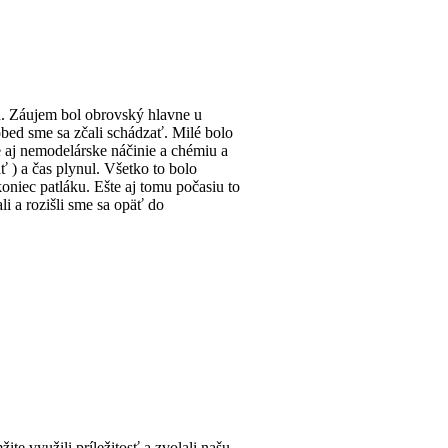
u. Záujem bol obrovský hlavne u
obed sme sa zčali schádzať. Milé bolo
ke aj nemodelárske náčinie a chémiu a
ť ) a čas plynul. Všetko to bolo
oniec patláku. Ešte aj tomu počasiu to
li a rozišli sme sa opäť do
 využili príležitosť a zvolali našu