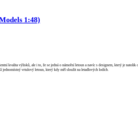
Models 1:48)
 kvalita výlisků, ale i to, že se jedná o námořní letoun a navíc s designem, který je natolik o
tší jednomístný vrtulový letoun, který kdy měl sloužit na letadlových lodích.