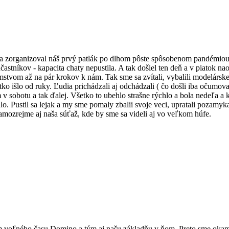
 sa zorganizoval náš prvý patlák po dlhom pôste spôsobenom pandémio
astníkov - kapacita chaty nepustila. A tak došiel ten deň a v piatok na
otomstvom až na pár krokov k nám. Tak sme sa z
vítali, vybalili modelárs
tko išlo od ruky. Ľudia prichádzali aj odchádzali ( čo došli iba očumova
 sobotu a tak ďalej. Všetko to ubehlo strašne rýchlo a bola nedeľa a k
lo. Pustil sa lejak a my sme pomaly zbalii svoje veci, upratali pozamyka
 samozrejme aj naša súťaž, kde by sme sa videli aj vo veľkom húfe.
voľného času Domino a tým aj našu základňu v ňom. Preto sme okamžite