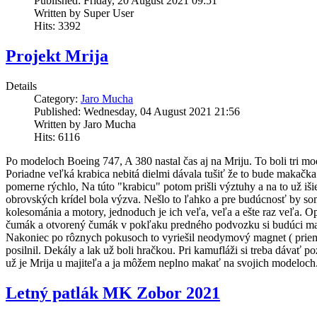
Published: Friday, 20 August 2021 09:51
Written by Super User
Hits: 3392
Projekt Mrija
Details
Category:
Jaro Mucha
Published: Wednesday, 04 August 2021 21:56
Written by Jaro Mucha
Hits: 6116
Po modeloch Boeing 747, A 380 nastal čas aj na Mriju. To boli tri mo
Poriadne veľká krabica nebitá dielmi dávala tušiť že to bude makačka
pomerne rýchlo, Na túto "krabicu" potom prišli výztuhy a na to už iš
obrovských krídel bola výzva. Nešlo to ľahko a pre budúcnosť by som s
kolesománia a motory, jednoduch je ich veľa, veľa a ešte raz veľa. O
čumák a otvorený čumák v pokľaku predného podvozku si budúci majit
Nakoniec po rôznych pokusoch to vyriešil neodymový magnet ( pri
posilnil. Dekály a lak už boli hračkou. Pri kamufláži si treba dávať 
už je Mrija u majiteľa a ja môžem neplno makať na svojich modeloch
Letný patlák MK Zobor 2021