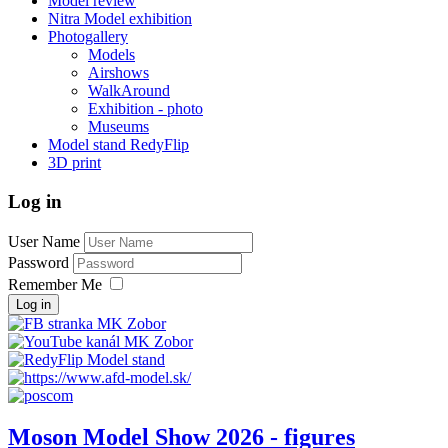
Model review
Nitra Model exhibition
Photogallery
Models
Airshows
WalkAround
Exhibition - photo
Museums
Model stand RedyFlip
3D print
Log in
User Name
Password
Remember Me
Log in
Moson Model Show 2026 - figures