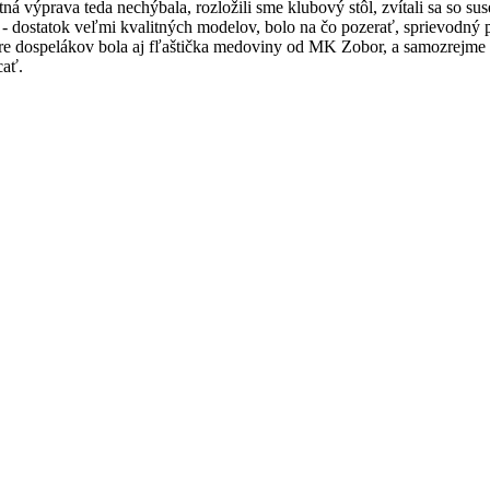
á výprava teda nechýbala, rozložili sme klubový stôl, zvítali sa so sus
- dostatok veľmi kvalitných modelov, bolo na čo pozerať, sprievodný p
re dospelákov bola aj fľaštička medoviny od MK Zobor, a samozrejme n
cať.