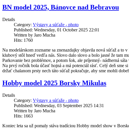
BN model 2025, Bánovce nad Bebravou
Details
Category:
Výstavy a súťaže - photo
Published: Wednesday, 01 October 2025 22:01
Written by Jaro Mucha
Hits: 1760
Na modelárskom zozname sa znenazdajky objavila nová súťaž a to v 
klubový stôl hneď vedľa nás. Slovo dalo slovo a bolo jasné že tam m
Parkovanie bez problémov, a potom šok, ale príjemný- nádherná sála v
Na prvý ročník bola účasť hojná a má potenciál rásť. Celý deň sme si 
držať chalanom prsty nech táto súťaž pokračuje, aby sme mohli dobeh
Hobby model 2025 Borsky Mikulas
Details
Category:
Výstavy a súťaže - photo
Published: Wednesday, 03 September 2025 14:31
Written by Jaro Mucha
Hits: 1663
Koniec leta sa už pomaly stáva tradíciou Hobby model show v Borsko