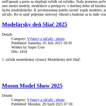
našľapnuté a preto sa zlepšujú ročník od ročníku. Naša pomerne početn
sme medzi modely, modelárov a predajcov. v dnešnej dobe už klasika 
fachu modelárskeho. K povinnostiam patrilo oceniť zopár modelov, p
súťaže. Bo to opäť príjemne strávený víkend a budeme sa tu stále vra
Modelársky deň Sliač 2025
Details
Category:
Výstavy a súťaže - photo
Published: Saturday, 05 July 2025 18:30
Written by Super User
Hits: 2454
1. ročník modelárskej výstavy Modelársky deň Sliač.
Moson Model Show 2025
Details
Category:
Výstavy a súťaže - photo
Published: Monday, 28 April 2025 07:30