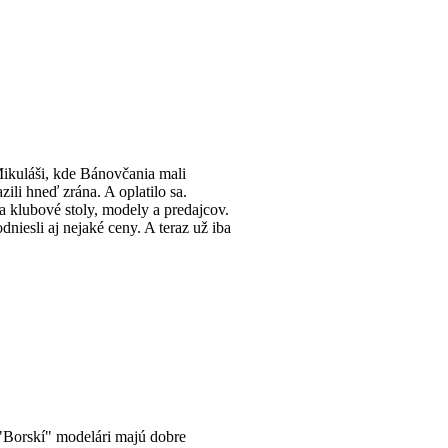
ikuláši, kde Bánovčania mali
li hneď zrána. A oplatilo sa.
a klubové stoly, modely a predajcov.
niesli aj nejaké ceny. A teraz už iba
 "Borskí" modelári majú dobre