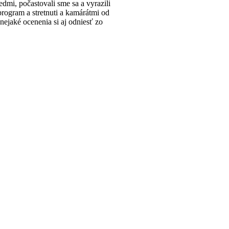
edmi, počastovali sme sa a vyrazili
rogram a stretnuti a kamárátmi od
ejaké ocenenia si aj odniesť zo