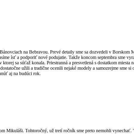
Bánovciach na Bebravou. Prevé detaily sme sa dozvedeli v Borskom M
usíme ísť a podporiť nové podujatie. Takže koncom septembra sme vyrazi
 ktorej sa súťaž konala. Priestranná a presvetlená s dostatkom miesta n
dostatočne užili a tradične ocenili nejaké modely a samozrejme sme si od
núť aj na budúci rok.
m Mikuláši. Tohtoročný, už tretí ročník sme preto nemohli vynechať.