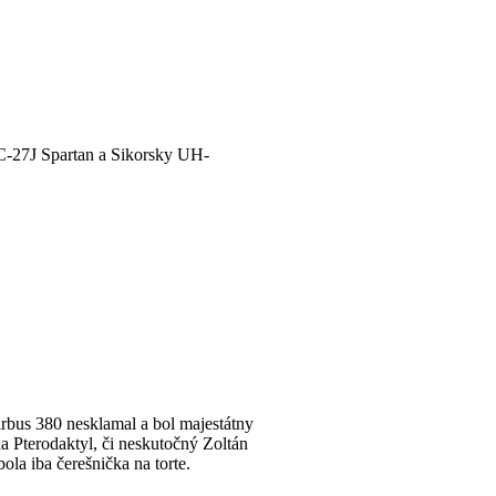
 C-27J Spartan a Sikorsky UH-
Airbus 380 nesklamal a bol majestátny
na Pterodaktyl, či neskutočný Zoltán
ola iba čerešnička na torte.