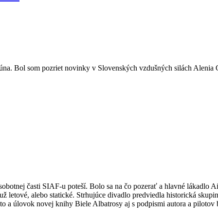
júna. Bol som pozriet novinky v Slovenských vzdušných silách Alenia
o sobotnej časti SIAF-u poteší. Bolo sa na čo pozerať a hlavné lákadlo 
 letové, alebo statické. Strhujúce divadlo predviedla historická skupi
o a úlovok novej knihy Biele Albatrosy aj s podpismi autora a pilotov b