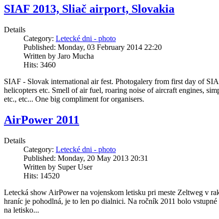
SIAF 2013, Sliač airport, Slovakia
Details
Category:
Letecké dni - photo
Published: Monday, 03 February 2014 22:20
Written by Jaro Mucha
Hits: 3460
SIAF - Slovak international air fest. Photogalery from first day of 
helicopters etc. Smell of air fuel, roaring noise of aircraft engines, 
etc., etc... One big compliment for organisers.
AirPower 2011
Details
Category:
Letecké dni - photo
Published: Monday, 20 May 2013 20:31
Written by Super User
Hits: 14520
Letecká show AirPower na vojenskom letisku pri meste Zeltweg v rak
hraníc je pohodlná, je to len po dialnici. Na ročník 2011 bolo vstupné 
na letisko...