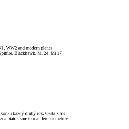
s WW1, WW2 and modern planes,
, Spitfire, Blackhawk, Mi 24, Mi 17
 konali kazdý druhý rok. Cesta z SK
čer a piatok sme to mali len pár metrov