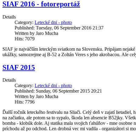
SIAF 2016 - fotoreportáž
Details
Category:
Letecké dni - photo
Published: Tuesday, 06 September 2016 21:37
Written by Jaro Mucha
Hits: 7079
SIAF je najväčším leteckým sviatkom na Slovensku. Pripájam nejaké svo
ukážky, samozrejme aj B-52 a Zoltán Veres s jeho akrobacou. Ale ce
SIAF 2015
Details
Category:
Letecké dni - photo
Published: Sunday, 06 September 2015 20:21
Written by Jaro Mucha
Hits: 7796
Ďalší ročník leteckého festivalu na Sliači. Celý deň v zajatí lietadi
na začiatku, ale potom sa to sypalo, škoda len absencie B52jky. Všet
bomba - klobúk dole. Aj statika mala svojich ťahúňov - mne osobne na
príchodu až po odchod. Len drobná vec mi vadila - organizátori si moh