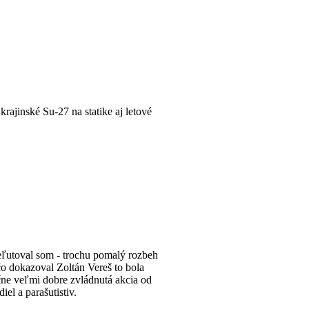
rajinské Su-27 na statike aj letové
 neľutoval som - trochu pomalý rozbeh
čo dokazoval Zoltán Vereš to bola
ačne veľmi dobre zvládnutá akcia od
el a parašutistiv.