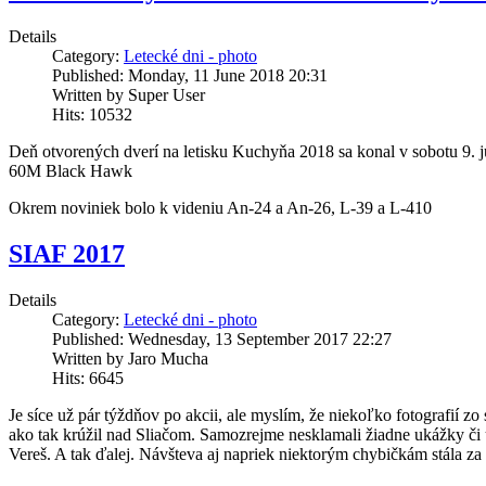
Details
Category:
Letecké dni - photo
Published: Monday, 11 June 2018 20:31
Written by Super User
Hits: 10532
Deň otvorených dverí na letisku Kuchyňa 2018 sa konal v sobotu 9. 
60M Black Hawk
Okrem noviniek bolo k videniu An-24 a An-26, L-39 a L-410
SIAF 2017
Details
Category:
Letecké dni - photo
Published: Wednesday, 13 September 2017 22:27
Written by Jaro Mucha
Hits: 6645
Je síce už pár týždňov po akcii, ale myslím, že niekoľko fotografií z
ako tak krúžil nad Sliačom. Samozrejme nesklamali žiadne ukážky či už
Vereš. A tak ďalej. Návšteva aj napriek niektorým chybičkám stála za t