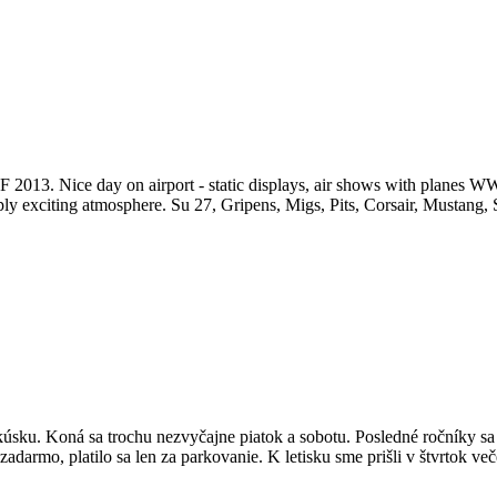
SIAF 2013. Nice day on airport - static displays, air shows with plane
simply exciting atmosphere. Su 27, Gripens, Migs, Pits, Corsair, Mustang
úsku. Koná sa trochu nezvyčajne piatok a sobotu. Posledné ročníky sa
zadarmo, platilo sa len za parkovanie. K letisku sme prišli v štvrtok ve