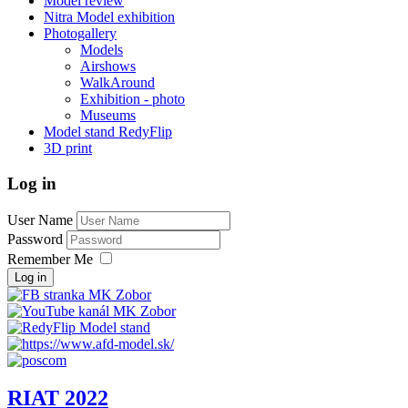
Model review
Nitra Model exhibition
Photogallery
Models
Airshows
WalkAround
Exhibition - photo
Museums
Model stand RedyFlip
3D print
Log in
User Name
Password
Remember Me
Log in
RIAT 2022