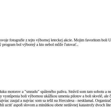
je fotografie z tejto výbornej leteckej akcie. Mojim favoritom boli Uk
lý program bol výborný a kto nebol môže ľutovať..
el, hluku motorov a "smradu" spáleného paliva. Strávil som tam sobotu a
ky vystúpenia boli výbornou ukážkou umenia pilotov a boli skvelé, ale 
jviac zaujal a najviac som sa tešil na Herculesa - nesklamal. Organiz
li uctiť aspoň slovom a minútkou obete nedávnej katastrofy dvoch litedi