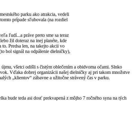
estského parku ako atrakcia, vedeli
tomto prípade sľubovala (na rozdiel
eľa ľudí...a práve preto sme sa teraz
ebo žil doteraz na inej planéte, kde
to. Predsa len, na takejto akcii vo
o bol signál na odpálenie dielničky),
nu újmu, všetci odišli s čistým oblečením a obidvoma očami. Slnko
rávok. Vďaka dobrej organizácii našej dielničky aj pri takom množstve
malých „klientov“ zábavne a užitočne strávený čas v parku.
želka bude teda asi dosť prekvapená z môjho 7 ročného syna na tých