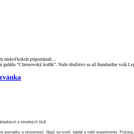
om niekoľkokrát pripomínali…
í gulášu “Chrenovský kotlík”. Naše družstvo sa už štandardne volá Le
ozvánka
kladných a stredných škôl.
vé poznatky a skúsenosti. Nauč sa tvoriť, bádať a robiť experimenty. Pozoruj,