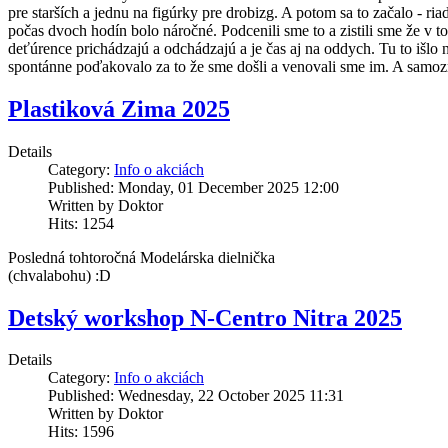
pre starších a jednu na figúrky pre drobizg. A potom sa to začalo - ri
počas dvoch hodín bolo náročné. Podcenili sme to a zistili sme že v 
deťúrence prichádzajú a odchádzajú a je čas aj na oddych. Tu to išlo
spontánne poďakovalo za to že sme došli a venovali sme im. A samo
Plastiková Zima 2025
Details
Category:
Info o akciách
Published: Monday, 01 December 2025 12:00
Written by Doktor
Hits: 1254
Posledná tohtoročná Modelárska dielnička
(chvalabohu) :D
Detský workshop N-Centro Nitra 2025
Details
Category:
Info o akciách
Published: Wednesday, 22 October 2025 11:31
Written by Doktor
Hits: 1596