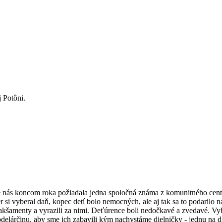
 Potôni.
že nás koncom roka požiadala jedna spoločná známa z komunitného cent
 si vyberal daň, kopec detí bolo nemocných, ale aj tak sa to podarilo 
akšamenty a vyrazili za nimi. Deťúrence boli nedočkavé a zvedavé. Vyb
delárčinu, aby sme ich zabavili kým nachystáme dielničky - jednu na 