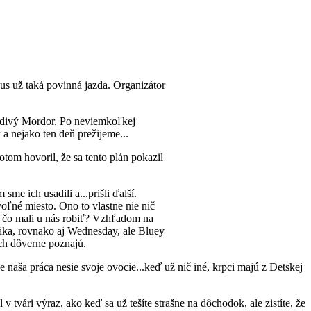
us už taká povinná jazda. Organizátor
aždivý Mordor. Po neviemkoľkej
 a nejako ten deň prežijeme...
otom hovoril, že sa tento plán pokazil
me ich usadili a...prišli ďalší.
 voľné miesto. Ono to vlastne nie nič
 A čo mali u nás robiť? Vzhľadom na
asika, rovnako aj Wednesday, ale Bluey
ich dôverne poznajú.
e naša práca nesie svoje ovocie...keď už nič iné, krpci majú z Detskej
tvári výraz, ako keď sa už tešíte strašne na dôchodok, ale zistíte, že