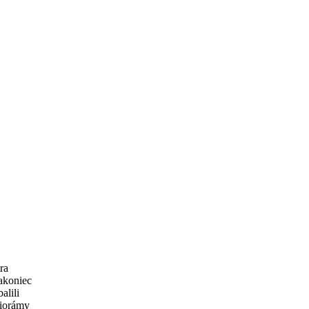
ra
nakoniec
alili
diorámy