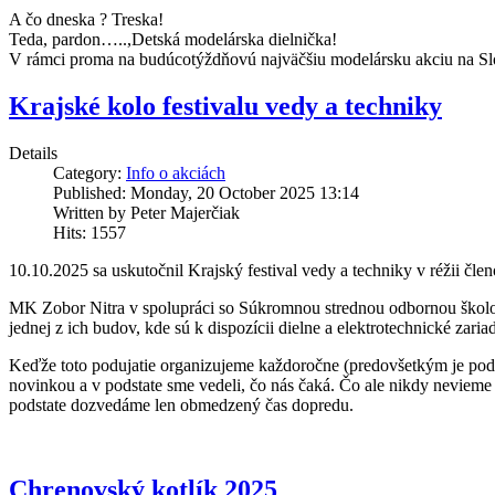
A čo dneska ? Treska!
Teda, pardon…..,Detská modelárska dielnička!
V rámci proma na budúcotýždňovú najväčšiu modelársku akciu na Slov
Krajské kolo festivalu vedy a techniky
Details
Category:
Info o akciách
Published: Monday, 20 October 2025 13:14
Written by Peter Majerčiak
Hits: 1557
10.10.2025 sa uskutočnil Krajský festival vedy a techniky v réžii čl
MK Zobor Nitra v spolupráci so Súkromnou strednou
odbornou školo
jednej z ich budov, kde sú k dispozícii dielne a elektrotechnické zar
Keďže toto podujatie organizujeme každoročne (predovšetkým je pod 
novinkou a v podstate sme vedeli, čo nás čaká. Čo ale nikdy nevieme 
podstate dozvedáme len obmedzený čas dopredu.
Chrenovský kotlík 2025