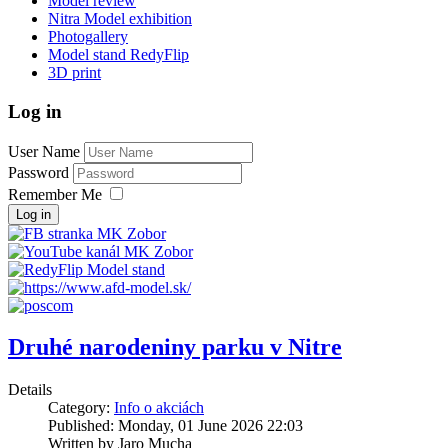
Model review
Nitra Model exhibition
Photogallery
Model stand RedyFlip
3D print
Log in
User Name
Password
Remember Me
Log in
Druhé narodeniny parku v Nitre
Details
Category:
Info o akciách
Published: Monday, 01 June 2026 22:03
Written by Jaro Mucha