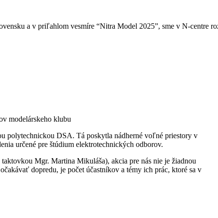
ensku a v priľahlom vesmíre “Nitra Model 2025”, sme v N-centre rozb
enov modelárskeho klubu
u polytechnickou DSA. Tá poskytla nádherné voľné priestory v
iadenia určené pre štúdium elektrotechnických odborov.
taktovkou Mgr. Martina Mikuláša), akcia pre nás nie je žiadnou
očakávať dopredu, je počet účastníkov a témy ich prác, ktoré sa v