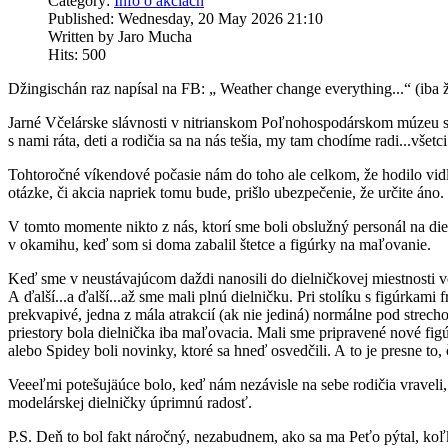
Category:
Info o akciách
Published: Wednesday, 20 May 2026 21:10
Written by Jaro Mucha
Hits: 500
Džingischán raz napísal na FB: „ Weather change everything...“ (iba ž
Jarné Včelárske slávnosti v nitrianskom Poľnohospodárskom múzeu sú
s nami ráta, deti a rodičia sa na nás tešia, my tam chodíme radi...všetc
Tohtoročné víkendové počasie nám do toho ale celkom, že hodilo vidl
otázke, či akcia napriek tomu bude, prišlo ubezpečenie, že určite áno
V tomto momente nikto z nás, ktorí sme boli obslužný personál na diel
v okamihu, keď som si doma zabalil štetce a figúrky na maľovanie.
Keď sme v neustávajúcom daždi nanosili do dielničkovej miestnosti vec
A ďalší...a ďalší...až sme mali plnú dielničku. Pri stolíku s figúrkami
prekvapivé, jedna z mála atrakcií (ak nie jediná) normálne pod strech
priestory bola dielnička iba maľovacia. Mali sme pripravené nové fig
alebo Spidey boli novinky, ktoré sa hneď osvedčili. A to je presne to
Veeeľmi potešujäúce bolo, keď nám nezávisle na sebe rodičia vraveli, ž
modelárskej dielničky úprimnú radosť.
P.S. Deň to bol fakt náročný, nezabudnem, ako sa ma Peťo pýtal, koľko