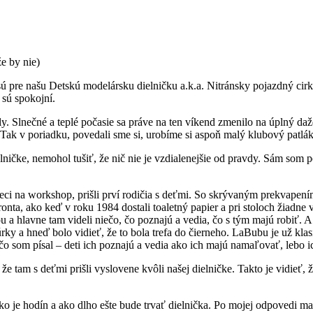
e by nie)
 pre našu Detskú modelársku dielničku a.k.a. Nitránsky pojazdný cirk
i sú spokojní.
y. Slnečné a teplé počasie sa práve na ten víkend zmenilo na úplný d
. Tak v poriadku, povedali sme si, urobíme si aspoň malý klubový patlák
ničke, nemohol tušiť, že nič nie je vzdialenejšie od pravdy. Sám som p
i na workshop, prišli prví rodičia s deťmi. So skrývaným prekvapením s
 fronta, ako keď v roku 1984 dostali toaletný papier a pri stoloch žiadne
ou a hlavne tam videli niečo, čo poznajú a vedia, čo s tým majú robiť.
úrky a hneď bolo vidieť, že to bola trefa do čierneho. LaBubu je už kl
, čo som písal – deti ich poznajú a vedia ako ich majú namaľovať, lebo 
e tam s deťmi prišli vyslovene kvôli našej dielničke. Takto je vidieť, ž
 je hodín a ako dlho ešte bude trvať dielnička. Po mojej odpovedi mal v 