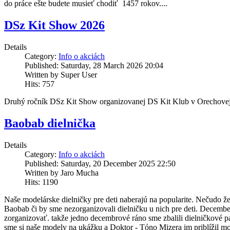
do práce ešte budete musieť chodiť 1457 rokov....
DSz Kit Show 2026
Details
Category:
Info o akciách
Published: Saturday, 28 March 2026 20:04
Written by Super User
Hits: 757
Druhý ročník DSz Kit Show organizovanej DS Kit Klub v Orechovej
Baobab dielnička
Details
Category:
Info o akciách
Published: Saturday, 20 December 2025 22:50
Written by Jaro Mucha
Hits: 1190
Naše modelárske dielničky pre deti naberajú na popularite. Nečudo 
Baobab či by sme nezorganizovali dielničku u nich pre deti. December
zorganizovať. takže jedno decembrové ráno sme zbalili dielničkové p
sme si naše modely na ukážku a Doktor - Tóno Mizera im priblížil mo