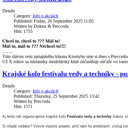
Details
Category:
Info o akciách
Published: Friday, 26 September 2025 11:05
Written by Doktor & Precceda
Hits: 1755
Chceš to, chceš to ??? Máš to!
Máš to, máš to ??? Nechceš to!!!!
…….
Túto slávnu vetu jamajského klauna Krustyho sme si dnes s Precced
Už X rokov sa nitriansky modelársky klub zúčastňuje súťaže vo varen
Krajské kolo festivalu vedy a techniky - p
Details
Category:
Info o akciách
Published: Thursday, 25 September 2025 13:42
Written by Precceda
Hits: 1571
Aj tento rok organizujeme krajské kolo
Festivalu vedy a techniky
žiakov zá
Si mladý vedátor? Vytvor vlastný projekt, príď nám ho predstaviť, získaj no