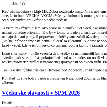
Hits: 429
Keď náš modelársky klub MK Zobor požiadalo mesto Nitra, aby sme sa
sme, že to bude VEĽKÁ AKCIA. Všetky okolnosti k tomu aj smerovali 
od Včelárských dní) krásne slnečné počasie.
Ja viem, zakaždým píšem, ako prišlo na dielničku veľa detí, ako muse
naozaj poriadne pripravili! Kto by v tomto prípade vyhlásil, že ho pre
nemajú deti ani parky. S prípravou dielničky sme začali už s dvojhodi
„voľnej prírode“ sme ešte nemali tú česť sa zúčastniť. Nič sme nepod
každý vedel, kde je jeho miesto, čo tam má robiť a kto ho v prípade p
Long short story – prišlo veeeeľa detí, všetky sa nám zmestili (ak ja
svietilo, park sa zaplnil a spokojné deti si od nás s radosťou nosili
návštevníkov deň prešiel k všeobecnej spokojnosti obidvoch strán. Pr
Tak...a o dva týždne nás čaká Hrmenie pod Zoborom...snáď vyjde asp
P.S: Keď už sme boli v parku a predsa len Nitramodel 2026 sa už blíž
záberoch....
Včelárske slávnosti v SPM 2026
Details