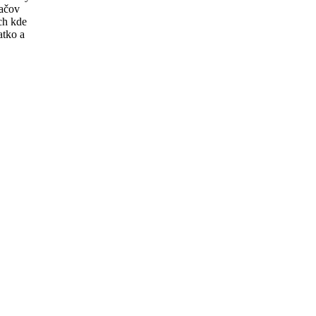
lačov
ch kde
atko a