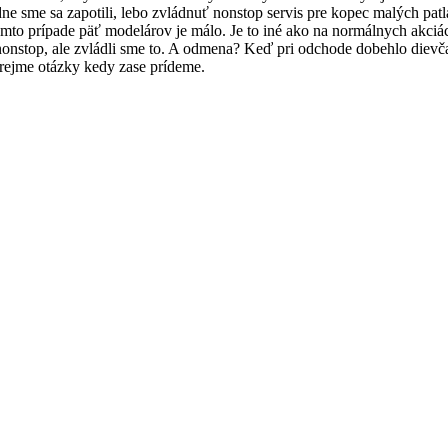
adne sme sa zapotili, lebo zvládnuť nonstop servis pre kopec malých pat
tomto prípade päť modelárov je málo. Je to iné ako na normálnych akciá
 nonstop, ale zvládli sme to. A odmena? Keď pri odchode dobehlo dievč
zrejme otázky kedy zase prídeme.