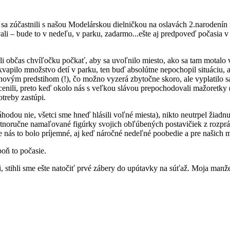
 zúčastnili s našou Modelárskou dielničkou na oslavách 2.narodenín m
– bude to v nedeľu, v parku, zadarmo...ešte aj predpoveď počasia v 
li občas chvíľočku počkať, aby sa uvoľnilo miesto, ako sa tam motalo v
kvapilo množstvo detí v parku, ten buď absolútne nepochopil situáciu, al
novým predstihom (!), čo možno vyzerá zbytočne skoro, ale vyplatilo sa 
cenili, preto keď okolo nás s veľkou slávou prepochodovali mažoretky (t
otreby zastúpi.
 náhodou nie, všetci sme hneď hlásili voľné miesta), nikto neutrpel žiad
 vlastnoručne namaľované figúrky svojich obľúbených postavičiek z rozp
e nás to bolo príjemné, aj keď náročné nedeľné poobedie a pre našich 
oň to počasie.
i, stihli sme ešte natočiť prvé zábery do upútavky na súťaž. Moja man