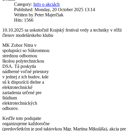
Category:
Info o akciách
Published: Monday, 20 October 2025 13:14
Written by Peter Majerčiak
Hits: 1566
10.10.2025 sa uskutočnil Krajský festival vedy a techniky v réžii
členov modelárskeho klubu
MK Zobor Nitra v
spolupráci so Súkromnou
strednou
odbornou
školou polytechnickou
DSA. Tá poskytla
nádherné voľné priestory
v jednej z ich budov, kde
sú k dispozícii dielne a
elektrotechnické
zariadenia určené pre
štúdium
elektrotechnických
odborov.
Keďže toto podujatie
organizujeme každoročne
(predovšetkým je pod taktovkou Mgr. Martina Mikuláša), akcia pre