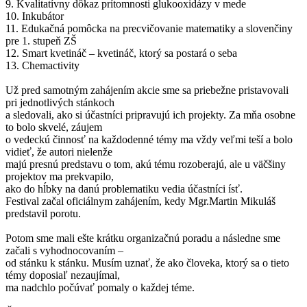
9. Kvalitatívny dôkaz prítomnosti glukooxidázy v mede
10. Inkubátor
11. Edukačná pomôcka na precvičovanie matematiky a slovenčiny
pre 1. stupeň ZŠ
12. Smart kvetináč – kvetináč, ktorý sa postará o seba
13. Chemactivity
Už pred samotným zahájením akcie sme sa priebežne pristavovali
pri jednotlivých stánkoch
a sledovali, ako si účastníci pripravujú ich projekty. Za mňa osobne
to bolo skvelé, záujem
o vedeckú činnosť na každodenné témy ma vždy veľmi teší a bolo
vidieť, že autori nielenže
majú presnú predstavu o tom, akú tému rozoberajú, ale u väčšiny
projektov ma prekvapilo,
ako do hĺbky na danú problematiku vedia účastníci ísť.
Festival začal oficiálnym zahájením, kedy Mgr.Martin Mikuláš
predstavil porotu.
Potom sme mali ešte krátku organizačnú poradu a následne sme
začali s vyhodnocovaním –
od stánku k stánku. Musím uznať, že ako človeka, ktorý sa o tieto
témy doposiaľ nezaujímal,
ma nadchlo počúvať pomaly o každej téme.