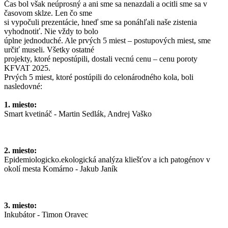
Čas bol však neúprosný a ani sme sa nenazdali a ocitli sme sa v
časovom sklze. Len čo sme
si vypočuli prezentácie, hneď sme sa ponáhľali naše zistenia
vyhodnotiť. Nie vždy to bolo
úplne jednoduché. Ale prvých 5 miest – postupových miest, sme
určiť museli. Všetky ostatné
projekty, ktoré nepostúpili, dostali vecnú cenu – cenu poroty
KFVAT 2025.
Prvých 5 miest, ktoré postúpili do celonárodného kola, boli
nasledovné:
1. miesto:
Smart kvetináč - Martin Sedlák, Andrej Vaško
2. miesto:
Epidemiologicko.ekologická analýza kliešťov a ich patogénov v
okolí mesta Komárno - Jakub Janík
3. miesto:
Inkubátor - Timon Oravec