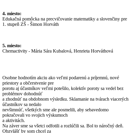
4. miesto:
Edukačná pomôcka na precvičovanie matematiky a slovenčiny pre
1. stupeň ZŠ - Šimon Horváth
5. miesto:
Chemactivity - Mária Sára Kubalová, Henrieta Horváthová
Osobne hodnotím akciu ako veľmi podarenú a príjemnú, nové
priestory a občerstvenie pre
porotu aj účastníkov veľmi potešilo, kolektív poroty sa vedel bez
problémov dohodnúť
a zhodnúť na obdobnom výsledku. Sklamanie na tvárach viacerých
účastníkov sa nedalo
nevšimnúť, všetkých sme ale posmelili, aby sebavedomo
pokračovali vo svojich výskumoch
a aktivitách.
Na záver sme sa všetci odfotili a rozlúčili sa. Bol to náročný deň.
Obzvlášť by som chcel za