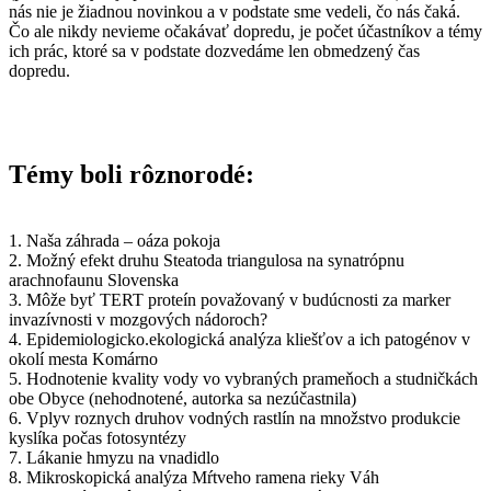
nás nie je žiadnou novinkou a v podstate sme vedeli, čo nás čaká.
Čo ale nikdy nevieme očakávať dopredu, je počet účastníkov a témy
ich prác, ktoré sa v podstate dozvedáme len obmedzený čas
dopredu.
Témy boli rôznorodé:
1. Naša záhrada – oáza pokoja
2. Možný efekt druhu Steatoda triangulosa na synatrópnu
arachnofaunu Slovenska
3. Môže byť TERT proteín považovaný v budúcnosti za marker
invazívnosti v mozgových nádoroch?
4. Epidemiologicko.ekologická analýza kliešťov a ich patogénov v
okolí mesta Komárno
5. Hodnotenie kvality vody vo vybraných prameňoch a studničkách
obe Obyce (nehodnotené, autorka sa nezúčastnila)
6. Vplyv roznych druhov vodných rastlín na množstvo produkcie
kyslíka počas fotosyntézy
7. Lákanie hmyzu na vnadidlo
8. Mikroskopická analýza Mŕtveho ramena rieky Váh