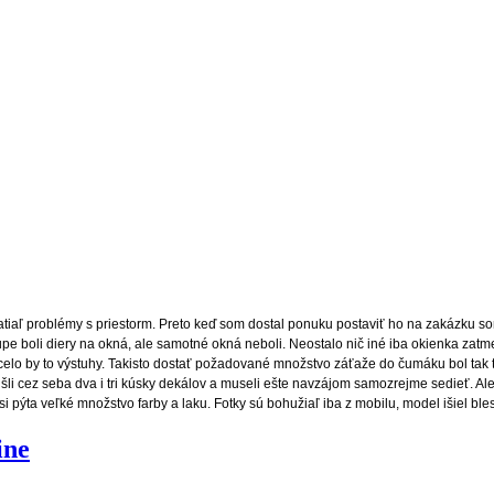
iaľ problémy s priestorm. Preto keď som dostal ponuku postaviť ho na zakázku so
pe boli diery na okná, ale samotné okná neboli. Neostalo nič iné iba okienka zatmel
chcelo by to výstuhy. Takisto dostať požadované množstvo záťaže do čumáku bol tak tr
išli cez seba dva i tri kúsky dekálov a museli ešte navzájom samozrejme sedieť. Ale
i pýta veľké množstvo farby a laku. Fotky sú bohužiaľ iba z mobilu, model išiel bles
ine