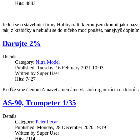
Hits: 4843
Jedná se o stavebnici firmy Hobbycraft, kterou jsem koupil jako baza
tak, z krabičky a nebudu se do ničeho moc pouštět, nanejvýš doplním
Darujte 2%
Details
Category:
Nitra Model
Published: Tuesday, 16 February 2021 10:03
Written by Super User
Hits: 7427
Keďže sme členom Amavet a nemáme vlastnú organizáciu na ktorú sa
AS-90, Trumpeter 1/35
Details
Category:
Peter Pecár
Published: Monday, 28 December 2020 19:19
Written by Super User
Hits: 7114