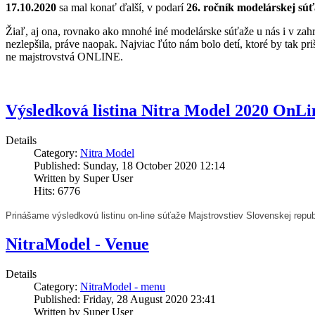
17.10.2020
sa mal konať ďalší, v podarí
26. ročník modelárskej súť
Žiaľ, aj ona, rovnako ako mnohé iné modelárske súťaže u nás i v zahran
nezlepšila, práve naopak. Najviac ľúto nám bolo detí, ktoré by tak pr
ne majstrovstvá ONLINE.
Výsledková listina Nitra Model 2020 OnLi
Details
Category:
Nitra Model
Published: Sunday, 18 October 2020 12:14
Written by Super User
Hits: 6776
Prinášame výsledkovú listinu on-line súťaže Majstrovstiev Slovenskej rep
NitraModel - Venue
Details
Category:
NitraModel - menu
Published: Friday, 28 August 2020 23:41
Written by Super User