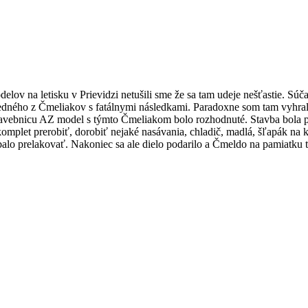
elov na letisku v Prievidzi netušili sme že sa tam udeje nešťastie. Sú
dného z Čmeliakov s fatálnymi následkami. Paradoxne som tam vyhral
stavebnicu AZ model s týmto Čmeliakom bolo rozhodnuté. Stavba bola po
komplet prerobiť, dorobiť nejaké nasávania, chladič, madlá, šľapák na 
alo prelakovať. Nakoniec sa ale dielo podarilo a Čmeldo na pamiatku tejt