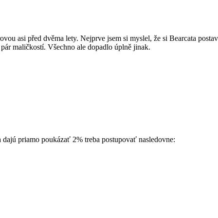
rovou asi před dvěma lety. Nejprve jsem si myslel, že si Bearcata post
 pár maličkostí. Všechno ale dopadlo úplně jinak.
 dajú priamo poukázať 2% treba postupovať nasledovne: