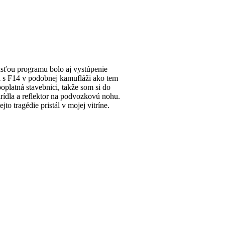
časťou programu bolo aj vystúpenie
 s F14 v podobnej kamufláži ako tem
platná stavebnici, takže som si do
krídla a reflektor na podvozkovú nohu.
o tragédie pristál v mojej vitríne.