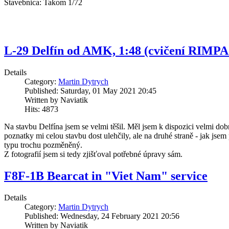
Stavebnica: Takom 1/72
L-29 Delfín od AMK, 1:48 (cvičení RIMPA
Details
Category:
Martin Dytrych
Published: Saturday, 01 May 2021 20:45
Written by Naviatik
Hits: 4873
Na stavbu Delfína jsem se velmi těšil. Měl jsem k dispozici velmi d
poznatky mi celou stavbu dost ulehčily, ale na druhé straně - jak jsem 
typu trochu pozměněný.
Z fotografií jsem si tedy zjišťoval potřebné úpravy sám.
F8F-1B Bearcat in "Viet Nam" service
Details
Category:
Martin Dytrych
Published: Wednesday, 24 February 2021 20:56
Written by Naviatik