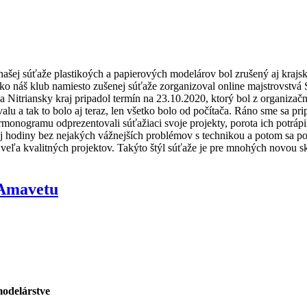
ej súťaže plastikoých a papierových modelárov bol zrušený aj krajsk
ko náš klub namiesto zušenej súťaže zorganizoval online majstrovstvá 
 Na Nitriansky kraj pripadol termín na 23.10.2020, ktorý bol z organi
lu a tak to bolo aj teraz, len všetko bolo od počítača. Ráno sme sa pri
rmonogramu odprezentovali súťažiaci svoje projekty, porota ich potrápi
tej hodiny bez nejakých vážnejších problémov s technikou a potom sa po
eľa kvalitných projektov. Takýto štýl súťaže je pre mnohých novou skús
 Amavetu
odelárstve