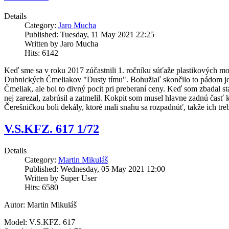
Details
Category:
Jaro Mucha
Published: Tuesday, 11 May 2021 22:25
Written by Jaro Mucha
Hits: 6142
Keď sme sa v roku 2017 zúčastnili 1. ročníku súťaže plastikových mod
Dubnických Čmeliakov "Dusty tímu". Bohužiaľ skončilo to pádom je
Čmeliak, ale bol to divný pocit pri preberaní ceny. Keď som zbadal 
nej zarezal, zabrúsil a zatmelil. Kokpit som musel hlavne zadnú časť 
Čerešničkou boli dekály, ktoré mali snahu sa rozpadnúť, takže ich treb
V.S.KFZ. 617 1/72
Details
Category:
Martin Mikuláš
Published: Wednesday, 05 May 2021 12:00
Written by Super User
Hits: 6580
Autor: Martin Mikuláš
Model: V.S.KFZ. 617