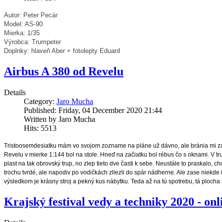
Autor: Peter Pecár
Model: AS-90
Mierka: 1/35
Výrobca: Trumpeter
Doplnky: hlaveň Aber + fotolepty Eduard
Airbus A 380 od Revelu
Details
Category:
Jaro Mucha
Published: Friday, 04 December 2020 21:44
Written by Jaro Mucha
Hits: 5513
Tristoosemdesiatku mám vo svojom zozname na pláne už dávno, ale bránia mi zat
Revelu v mierke 1:144 bol na stole. Hneď na začiatku bol rébus čo s oknami. V tru
plast na tak obrovský trup, no zlep tieto dve časti k sebe. Neustále to praskalo, 
trochu tvrdé, ale napodiv po vodičkách zliezli do spár nádherne. Ale zase niekde 
výsledkom je krásny stroj a pekný kus nábytku. Teda až na tú spotrebu, tá plocha s
Krajský festival vedy a techniky 2020 - onl