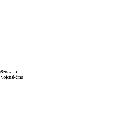
šenosti a
ti vojenskému