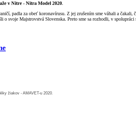
aže v Nitre - Nitra Model 2020
.
ičí, padla za obeť koronavírusu. Z jej zrušením sme váhali a čakali, či 
išli o svoje Majstrovstvá Slovenska. Preto sme sa rozhodli, v spoluprác
ne
ubliky žiakov - AMAVET-u 2020.