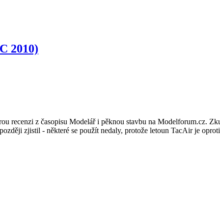
C 2010)
obrou recenzi z časopisu Modelář i pěknou stavbu na Modelforum.cz. Zku
později zjistil - některé se použít nedaly, protože letoun TacAir je opro