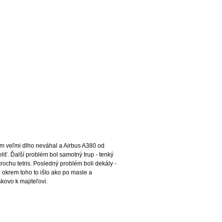
m veľmi dlho neváhal a Airbus A380 od 
iť. Ďalší problém bol samotný trup - tenký 
ochu tetris. Posledný problém boli dekály - 
 okrem toho to išlo ako po masle a 
kovo k majiteľovi.