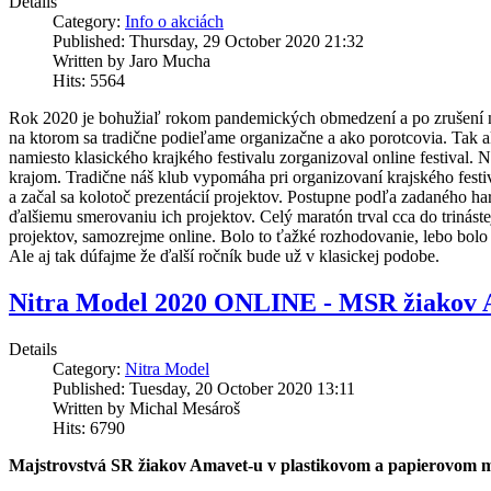
Details
Category:
Info o akciách
Published: Thursday, 29 October 2020 21:32
Written by Jaro Mucha
Hits: 5564
Rok 2020 je bohužiaľ rokom pandemických obmedzení a po zrušení naš
na ktorom sa tradične podieľame organizačne a ako porotcovia. Tak a
namiesto klasického krajkého festivalu zorganizoval online festival.
krajom. Tradične náš klub vypomáha pri organizovaní krajského festiva
a začal sa kolotoč prezentácií projektov. Postupne podľa zadaného ha
ďalšiemu smerovaniu ich projektov. Celý maratón trval cca do trinás
projektov, samozrejme online. Bolo to ťažké rozhodovanie, lebo bolo v
Ale aj tak dúfajme že ďalší ročník bude už v klasickej podobe.
Nitra Model 2020 ONLINE - MSR žiakov
Details
Category:
Nitra Model
Published: Tuesday, 20 October 2020 13:11
Written by Michal Mesároš
Hits: 6790
Majstrovstvá SR žiakov Amavet-u v plastikovom a papierovom m