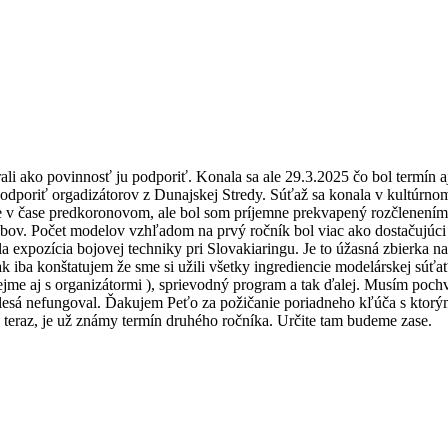
ali ako povinnosť ju podporiť. Konala sa ale 29.3.2025 čo bol termín 
u podporiť orgadizátorov z Dunajskej Stredy. Súťaž sa konala v kultúr
ešte v čase predkoronovom, ale bol som príjemne prekvapený rozčlenen
lubov. Počet modelov vzhľadom na prvý ročník bol viac ako dostačujúci 
a expozícia bojovej techniky pri Slovakiaringu. Je to úžasná zbierka n
k iba konštatujem že sme si užili všetky ingrediencie modelárskej súťa
ejme aj s organizátormi ), sprievodný program a tak ďalej. Musím pochv
olesá nefungoval. Ďakujem Peťo za požičanie poriadneho kľúča s ktorý
teraz, je už známy termín druhého ročníka. Určite tam budeme zase.