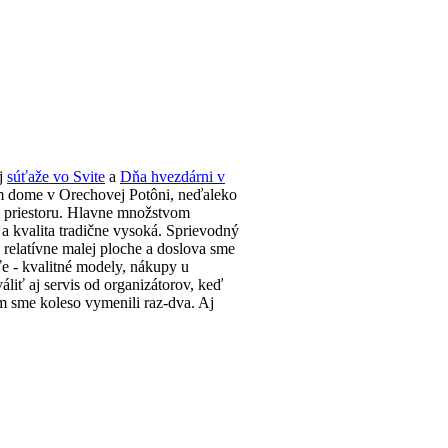
aj
súťaže vo Svite
a
Dňa hvezdárni v
nom dome v Orechovej Potôni, neďaleko
ím priestoru. Hlavne množstvom
a kvalita tradične vysoká. Sprievodný
a relatívne malej ploche a doslova sme
ťe - kvalitné modely, nákupy u
áliť aj servis od organizátorov, keď
m sme koleso vymenili raz-dva. Aj