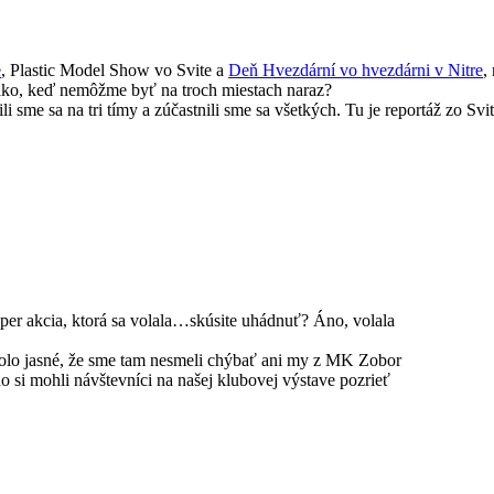
e
, Plastic Model Show vo Svite a
Deň Hvezdární vo hvezdárni v Nitre
,
 ako, keď nemôžme byť na troch miestach naraz?
i sme sa na tri tímy a zúčastnili sme sa všetkých. Tu je reportáž zo Sv
uper akcia, ktorá sa volala…skúsite uhádnuť? Áno, volala
 bolo jasné, že sme tam nesmeli chýbať ani my z MK Zobor
si mohli návštevníci na našej klubovej výstave pozrieť