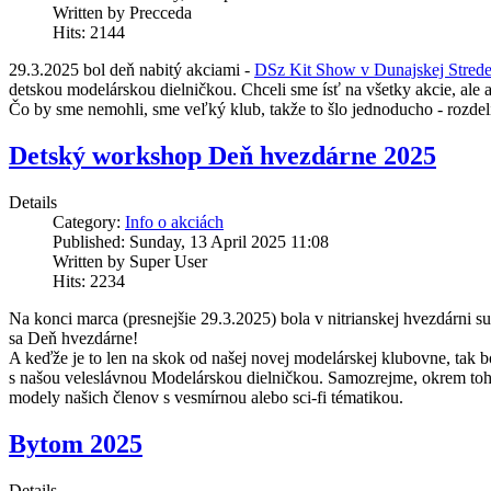
Written by Precceda
Hits: 2144
29.3.2025 bol deň nabitý akciami -
DSz Kit Show v Dunajskej Stred
detskou modelárskou dielničkou. Chceli sme ísť na všetky akcie, ale
Čo by sme nemohli, sme veľký klub, takže to šlo jednoducho - rozdelil
Detský workshop Deň hvezdárne 2025
Details
Category:
Info o akciách
Published: Sunday, 13 April 2025 11:08
Written by Super User
Hits: 2234
Na konci marca (presnejšie 29.3.2025) bola v nitrianskej hvezdárni s
sa Deň hvezdárne!
A keďže je to len na skok od našej novej modelárskej klubovne, tak
s našou veleslávnou Modelárskou dielničkou. Samozrejme, okrem toho 
modely našich členov s vesmírnou alebo sci-fi tématikou.
Bytom 2025
Details