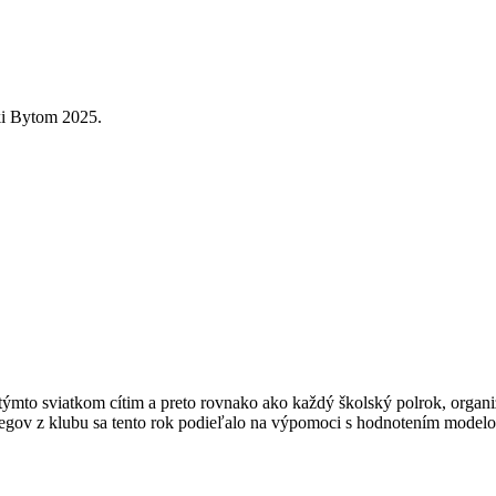
ki Bytom 2025.
a týmto sviatkom cítim a preto rovnako ako každý školský polrok, organ
ov z klubu sa tento rok podieľalo na výpomoci s hodnotením modelov.