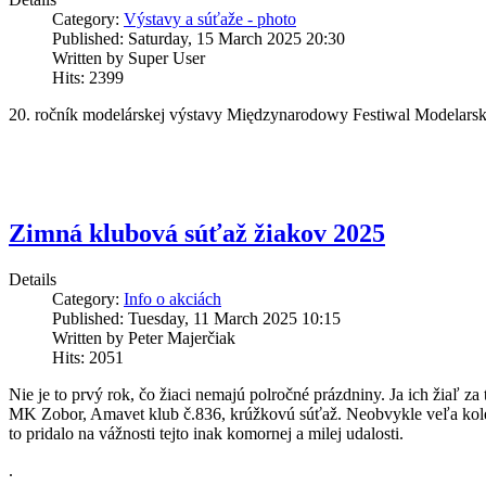
Category:
Výstavy a súťaže - photo
Published: Saturday, 15 March 2025 20:30
Written by Super User
Hits: 2399
20. ročník modelárskej výstavy Międzynarodowy Festiwal Modelars
Zimná klubová súťaž žiakov 2025
Details
Category:
Info o akciách
Published: Tuesday, 11 March 2025 10:15
Written by Peter Majerčiak
Hits: 2051
Nie je to prvý rok, čo žiaci nemajú polročné prázdniny. Ja ich žiaľ z
MK Zobor, Amavet klub č.836, krúžkovú súťaž. Neobvykle veľa koleg
to pridalo na vážnosti tejto inak komornej a milej udalosti.
.