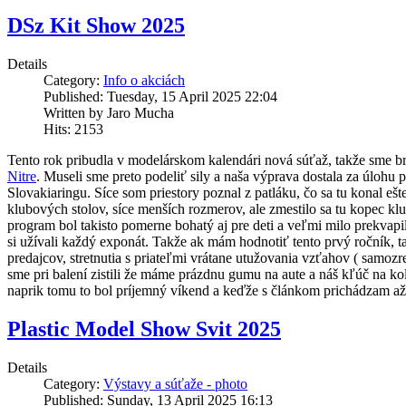
DSz Kit Show 2025
Details
Category:
Info o akciách
Published: Tuesday, 15 April 2025 22:04
Written by Jaro Mucha
Hits: 2153
Tento rok pribudla v modelárskom kalendári nová súťaž, takže sme br
Nitre
. Museli sme preto podeliť sily a naša výprava dostala za úloh
Slovakiaringu. Síce som priestory poznal z patláku, čo sa tu konal 
klubových stolov, síce menších rozmerov, ale zmestilo sa tu kopec k
program bol takisto pomerne bohatý aj pre deti a veľmi milo prekvapil
si užívali každý exponát. Takže ak mám hodnotiť tento prvý ročník, ta
predajcov, stretnutia s priateľmi vrátane utužovania vzťahov ( samozr
sme pri balení zistili že máme prázdnu gumu na aute a náš kľúč na k
naprik tomu to bol príjemný víkend a keďže s článkom prichádzam až 
Plastic Model Show Svit 2025
Details
Category:
Výstavy a súťaže - photo
Published: Sunday, 13 April 2025 16:13