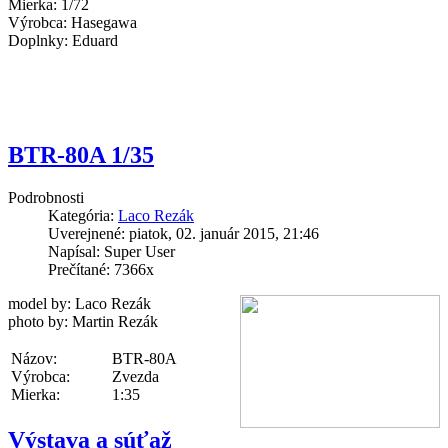
Mierka: 1/72
Výrobca: Hasegawa
Doplnky: Eduard
BTR-80A 1/35
Podrobnosti
Kategória:
Laco Rezák
Uverejnené: piatok, 02. január 2015, 21:46
Napísal: Super User
Prečítané: 7366x
model by: Laco Rezák
photo by: Martin Rezák
Názov:
BTR-80A
Výrobca:
Zvezda
Mierka:
1:35
Výstava a súťaž