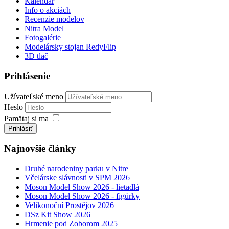
Kalendár
Info o akciách
Recenzie modelov
Nitra Model
Fotogalérie
Modelársky stojan RedyFlip
3D tlač
Prihlásenie
Užívateľské meno
Heslo
Pamätaj si ma
Prihlásiť
Najnovšie články
Druhé narodeniny parku v Nitre
Včelárske slávnosti v SPM 2026
Moson Model Show 2026 - lietadlá
Moson Model Show 2026 - figúrky
Velikonoční Prostějov 2026
DSz Kit Show 2026
Hrmenie pod Zoborom 2025