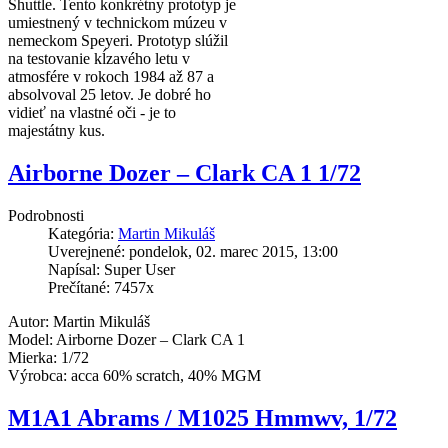
Shuttle. Tento konkrétny prototyp je
umiestnený v technickom múzeu v
nemeckom Speyeri. Prototyp slúžil
na testovanie kĺzavého letu v
atmosfére v rokoch 1984 až 87 a
absolvoval 25 letov. Je dobré ho
vidieť na vlastné oči - je to
majestátny kus.
Airborne Dozer – Clark CA 1 1/72
Podrobnosti
Kategória:
Martin Mikuláš
Uverejnené: pondelok, 02. marec 2015, 13:00
Napísal: Super User
Prečítané: 7457x
Autor: Martin Mikuláš
Model: Airborne Dozer – Clark CA 1
Mierka: 1/72
Výrobca: acca 60% scratch, 40% MGM
M1A1 Abrams / M1025 Hmmwv, 1/72