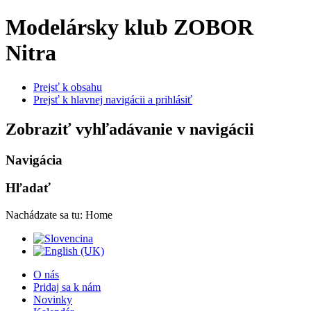
Modelársky klub ZOBOR
Nitra
Prejsť k obsahu
Prejsť k hlavnej navigácii a prihlásiť
Zobraziť vyhľadávanie v navigácii
Navigácia
Hľadať
Nachádzate sa tu:
Home
O nás
Pridaj sa k nám
Novinky