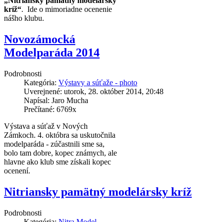
„Nitriansky pamätný modelársky
kríž“
. Ide o mimoriadne ocenenie
nášho klubu.
Novozámocká
Modelparáda 2014
Podrobnosti
Kategória:
Výstavy a súťaže - photo
Uverejnené: utorok, 28. október 2014, 20:48
Napísal: Jaro Mucha
Prečítané: 6769x
Výstava a súťaž v Nových
Zámkoch. 4. októbra sa uskutočnila
modelparáda - zúčastnili sme sa,
bolo tam dobre, kopec známych, ale
hlavne ako klub sme získali kopec
ocenení.
Nitriansky pamätný modelársky kríž
Podrobnosti
Kategória:
Nitra Model