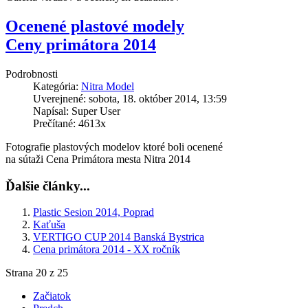
Ocenené plastové modely
Ceny primátora 2014
Podrobnosti
Kategória:
Nitra Model
Uverejnené: sobota, 18. október 2014, 13:59
Napísal: Super User
Prečítané: 4613x
Fotografie plastových modelov ktoré boli ocenené
na sútaži Cena Primátora mesta Nitra 2014
Ďalšie články...
Plastic Sesion 2014, Poprad
Kaťuša
VERTIGO CUP 2014 Banská Bystrica
Cena primátora 2014 - XX ročník
Strana 20 z 25
Začiatok