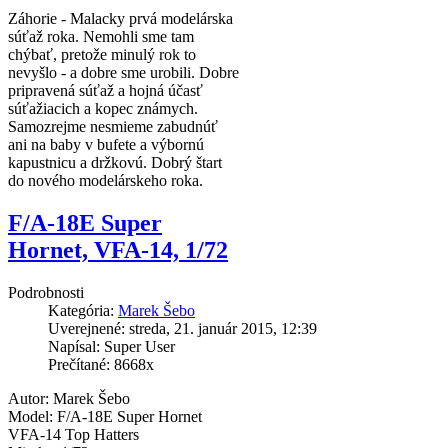
Záhorie - Malacky prvá modelárska
súťaž roka. Nemohli sme tam
chýbať, pretože minulý rok to
nevyšlo - a dobre sme urobili. Dobre
pripravená súťaž a hojná účasť
súťažiacich a kopec známych.
Samozrejme nesmieme zabudnúť
ani na baby v bufete a výbornú
kapustnicu a držkovú. Dobrý štart
do nového modelárskeho roka.
F/A-18E Super
Hornet, VFA-14, 1/72
Podrobnosti
Kategória:
Marek Šebo
Uverejnené: streda, 21. január 2015, 12:39
Napísal: Super User
Prečítané: 8668x
Autor: Marek Šebo
Model: F/A-18E Super Hornet
VFA-14 Top Hatters