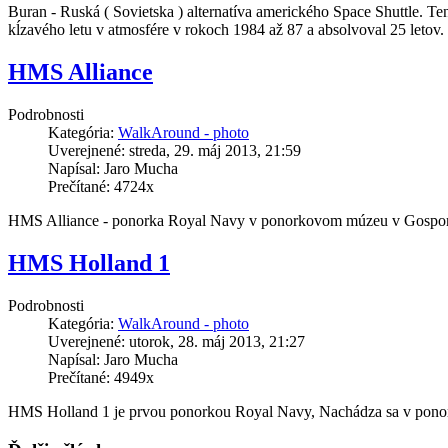
Buran - Ruská ( Sovietska ) alternatíva amerického Space Shuttle. T
kĺzavého letu v atmosfére v rokoch 1984 až 87 a absolvoval 25 letov. J
HMS Alliance
Podrobnosti
Kategória:
WalkAround - photo
Uverejnené: streda, 29. máj 2013, 21:59
Napísal: Jaro Mucha
Prečítané: 4724x
HMS Alliance - ponorka Royal Navy v ponorkovom múzeu v Gospor
HMS Holland 1
Podrobnosti
Kategória:
WalkAround - photo
Uverejnené: utorok, 28. máj 2013, 21:27
Napísal: Jaro Mucha
Prečítané: 4949x
HMS Holland 1 je prvou ponorkou Royal Navy, Nachádza sa v pono