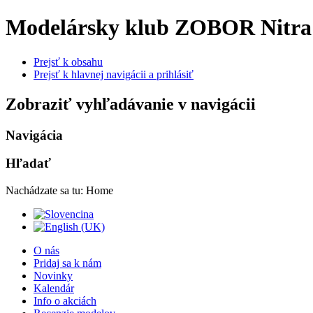
Modelársky klub ZOBOR Nitra
Prejsť k obsahu
Prejsť k hlavnej navigácii a prihlásiť
Zobraziť vyhľadávanie v navigácii
Navigácia
Hľadať
Nachádzate sa tu:
Home
O nás
Pridaj sa k nám
Novinky
Kalendár
Info o akciách