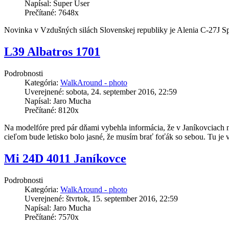
Napísal: Super User
Prečítané: 7648x
Novinka v Vzdušných silách Slovenskej republiky je Alenia C-27J Sp
L39 Albatros 1701
Podrobnosti
Kategória:
WalkAround - photo
Uverejnené: sobota, 24. september 2016, 22:59
Napísal: Jaro Mucha
Prečítané: 8120x
Na modelfóre pred pár dňami vybehla informácia, že v Janíkovciach n
cieľom bude letisko bolo jasné, že musím brať foťák so sebou. Tu je 
Mi 24D 4011 Janíkovce
Podrobnosti
Kategória:
WalkAround - photo
Uverejnené: štvrtok, 15. september 2016, 22:59
Napísal: Jaro Mucha
Prečítané: 7570x