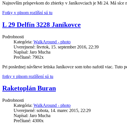
Najnovším príspevkom do zbierky v Janíkovciach je Mi 24. Má síce net
Fotky v plnom rozlíšní sú tu
L 29 Delfín 3228 Janíkovce
Podrobnosti
Kategória:
WalkAround - photo
Uverejnené: štvrtok, 15. september 2016, 22:39
Napísal: Jaro Mucha
Prečítané: 7902x
Pri poslednej návšteve letiska Janíkovce som toho nafotil viac. Tuto 
fotky v plnom rozlíšení sú tu
Raketoplán Buran
Podrobnosti
Kategória:
WalkAround - photo
Uverejnené: sobota, 14. marec 2015, 22:29
Napísal: Jaro Mucha
Prečítané: 4300x