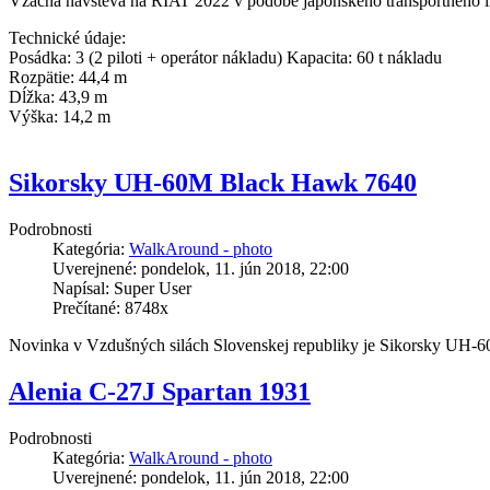
Vzácna návšteva na RIAT 2022 v podobe japonského transportného li
Technické údaje:
Posádka: 3 (2 piloti + operátor nákladu) Kapacita: 60 t nákladu
Rozpätie: 44,4 m
Dĺžka: 43,9 m
Výška: 14,2 m
Sikorsky UH-60M Black Hawk 7640
Podrobnosti
Kategória:
WalkAround - photo
Uverejnené: pondelok, 11. jún 2018, 22:00
Napísal: Super User
Prečítané: 8748x
Novinka v Vzdušných silách Slovenskej republiky je Sikorsky UH-
Alenia C-27J Spartan 1931
Podrobnosti
Kategória:
WalkAround - photo
Uverejnené: pondelok, 11. jún 2018, 22:00