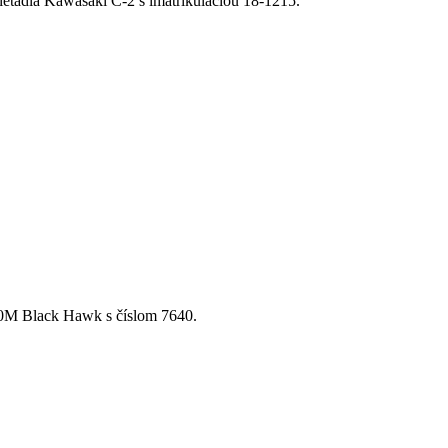
etadla Kawasaki C-2 s imatrikuláciou 18-1215.
60M Black Hawk s číslom 7640.