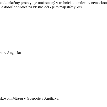
ento konkrétny prototyp je umiestnený v technickom múzeu v nemeckom S
e dobré ho vidieť na vlastné oči - je to majestátny kus.
te v Anglicku
rkovom Múzeu v Gosporte v Anglicku.