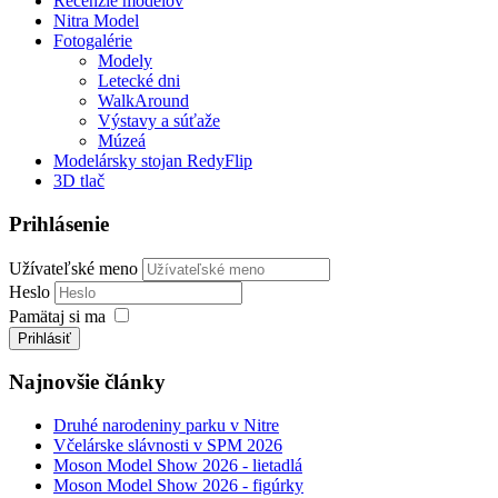
Recenzie modelov
Nitra Model
Fotogalérie
Modely
Letecké dni
WalkAround
Výstavy a súťaže
Múzeá
Modelársky stojan RedyFlip
3D tlač
Prihlásenie
Užívateľské meno
Heslo
Pamätaj si ma
Prihlásiť
Najnovšie články
Druhé narodeniny parku v Nitre
Včelárske slávnosti v SPM 2026
Moson Model Show 2026 - lietadlá
Moson Model Show 2026 - figúrky