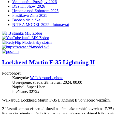
Velikonoční Prostějov 2026
DSz Kit Show 2026
Hrmenie pod Zoborom 2025
Plastiková Zima 2025
Baobab dielnička
NITRA MODEL 2025 - fotonávrat
Lockheed Martin F-35 Lightning II
Podrobnosti
Kategória:
WalkAround - photo
Uverejnené: streda, 28. február 2024, 00:00
Napísal: Super User
Prečítané: 3275x
Walkaroud Lockheed Martin F-35 Lightning II vo viacero verziách.
Zúčastnil som sa viacero diskusií na tému ako urobiť povrch na F-35 m
Pre lepšiu orientáciu (a ťažšie rozhodovanie) som pozbieral fotky z 