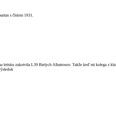
artan s číslom 1931.
a letisku zakotvila L39 Bielych Albatrosov. Takže keď mi kolega z klu
výsledok