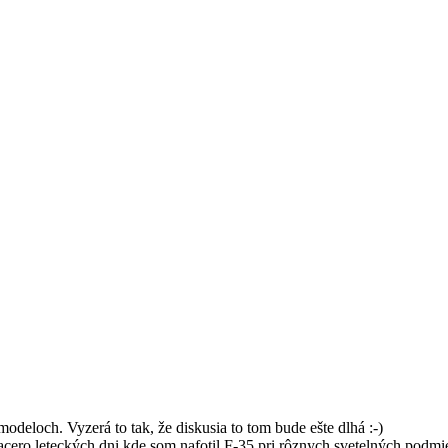
odeloch. Vyzerá to tak, že diskusia to tom bude ešte dlhá :-)
viacero leteckých dni kde som nafotil F-35 pri rôznych svetelných podm