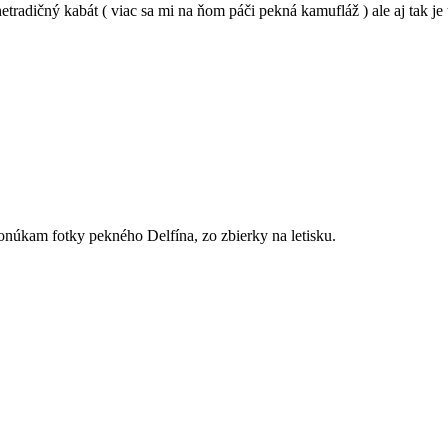
radičný kabát ( viac sa mi na ňom páči pekná kamufláž ) ale aj tak je
ponúkam fotky pekného Delfína, zo zbierky na letisku.