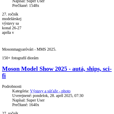
Napísal: Super User
Prečítané: 1548x
27. ročník
modelárskej
výstavy sa
konal 26-27
apríla v
Mosonmagyaróvári - MMS 2025.
150+ fotografií diorám
Moson Model Show 2025 - autá, ships, sci-
fi
Podrobnosti
Kategória:
Výstavy a súťaže - photo
Uverejnené: pondelok, 28. apríl 2025, 07:30
Napísal: Super User
Prečítané: 1640x
27. ročník