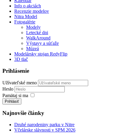
Kalendár
Info o akciách
Recenzie modelov
Nitra Model
Fotogalérie
Modely
Letecké dni
WalkAround
Výstavy a súťaže
Múzeá
Modelársky stojan RedyFlip
3D tlač
Prihlásenie
Užívateľské meno
Heslo
Pamätaj si ma
Prihlásiť
Najnovšie články
Druhé narodeniny parku v Nitre
Včelárske slávnosti v SPM 2026