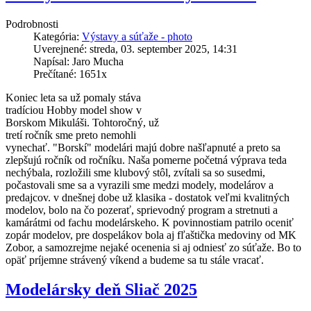
Podrobnosti
Kategória:
Výstavy a súťaže - photo
Uverejnené: streda, 03. september 2025, 14:31
Napísal: Jaro Mucha
Prečítané: 1651x
Koniec leta sa už pomaly stáva
tradíciou Hobby model show v
Borskom Mikuláši. Tohtoročný, už
tretí ročník sme preto nemohli
vynechať. "Borskí" modelári majú dobre našľapnuté a preto sa
zlepšujú ročník od ročníku. Naša pomerne početná výprava teda
nechýbala, rozložili sme klubový stôl, zvítali sa so susedmi,
počastovali sme sa a vyrazili sme medzi modely, modelárov a
predajcov. v dnešnej dobe už klasika - dostatok veľmi kvalitných
modelov, bolo na čo pozerať, sprievodný program a stretnuti a
kamárátmi od fachu modelárskeho. K povinnostiam patrilo oceniť
zopár modelov, pre dospelákov bola aj fľaštička medoviny od MK
Zobor, a samozrejme nejaké ocenenia si aj odniesť zo súťaže. Bo to
opäť príjemne strávený víkend a budeme sa tu stále vracať.
Modelársky deň Sliač 2025