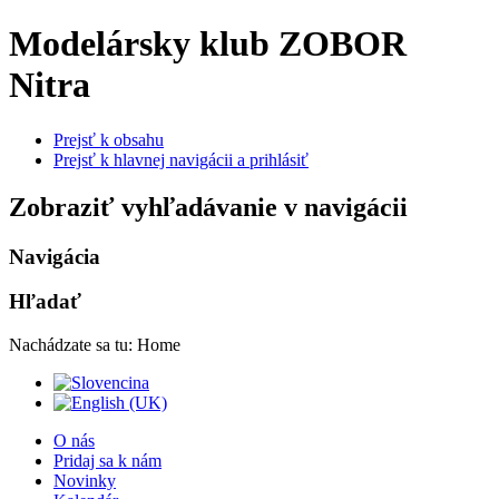
Modelársky klub ZOBOR
Nitra
Prejsť k obsahu
Prejsť k hlavnej navigácii a prihlásiť
Zobraziť vyhľadávanie v navigácii
Navigácia
Hľadať
Nachádzate sa tu:
Home
O nás
Pridaj sa k nám
Novinky