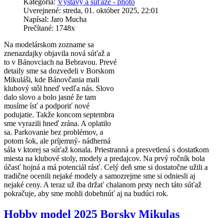
Kategória:
Výstavy a súťaže - photo
Uverejnené: streda, 01. október 2025, 22:01
Napísal: Jaro Mucha
Prečítané: 1748x
Na modelárskom zozname sa
znenazdajky objavila nová súťaž a
to v Bánovciach na Bebravou. Prevé
detaily sme sa dozvedeli v Borskom
Mikuláši, kde Bánovčania mali
klubový stôl hneď vedľa nás. Slovo
dalo slovo a bolo jasné že tam
musíme ísť a podporiť nové
podujatie. Takže koncom septembra
sme vyrazili hneď zrána. A oplatilo
sa. Parkovanie bez problémov, a
potom šok, ale príjemný- nádherná
sála v ktorej sa súťaž konala. Priestranná a presvetlená s dostatkom
miesta na klubové stoly, modely a predajcov. Na prvý ročník bola
účasť hojná a má potenciál rásť. Celý deň sme si dostatočne užili a
tradične ocenili nejaké modely a samozrejme sme si odniesli aj
nejaké ceny. A teraz už iba držať chalanom prsty nech táto súťaž
pokračuje, aby sme mohli dobehnúť aj na budúci rok.
Hobby model 2025 Borsky Mikulas