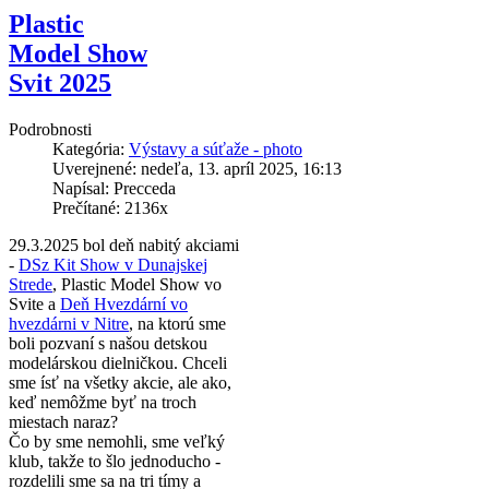
Plastic
Model Show
Svit 2025
Podrobnosti
Kategória:
Výstavy a súťaže - photo
Uverejnené: nedeľa, 13. apríl 2025, 16:13
Napísal: Precceda
Prečítané: 2136x
29.3.2025 bol deň nabitý akciami
-
DSz Kit Show v Dunajskej
Strede
, Plastic Model Show vo
Svite a
Deň Hvezdární vo
hvezdárni v Nitre
, na ktorú sme
boli pozvaní s našou detskou
modelárskou dielničkou. Chceli
sme ísť na všetky akcie, ale ako,
keď nemôžme byť na troch
miestach naraz?
Čo by sme nemohli, sme veľký
klub, takže to šlo jednoducho -
rozdelili sme sa na tri tímy a