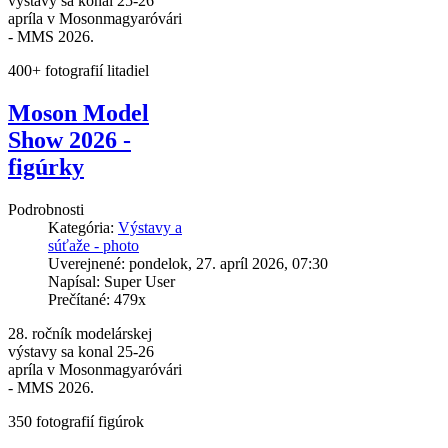
výstavy sa konal 25-26
apríla v Mosonmagyaróvári
- MMS 2026.
400+ fotografií litadiel
Moson Model
Show 2026 -
figúrky
Podrobnosti
Kategória:
Výstavy a
súťaže - photo
Uverejnené: pondelok, 27. apríl 2026, 07:30
Napísal: Super User
Prečítané: 479x
28. ročník modelárskej
výstavy sa konal 25-26
apríla v Mosonmagyaróvári
- MMS 2026.
350 fotografií figúrok