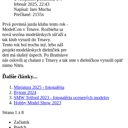
február 2025, 22:43
Napísal: Jaro Mucha
Prečítané: 2155x
Prvá povinná jazda klubu tento rok -
ModelCon v Trnave. Rozbieha sa
nová sezóna modelárskych súťaží a
tak klub vyrazil do Trnavy.
Tento rok bol trochu iný, lebo náš
projekt modelárskych dielničiek pre
deti má slušný úspech. Po Bratislave
nás oslovili aj chalani z Trnavy a tak sme s dielničkou vyrazili opäť
mimo Nitru.
Ďalšie články...
Minjatura 2025 - fotogaléria
Bytom 2024
SMW Telford 2023 - fotogaléria ocenených modelov
Hobby Model Show 2023
Strana 1 z 8
Začiatok
Predch.