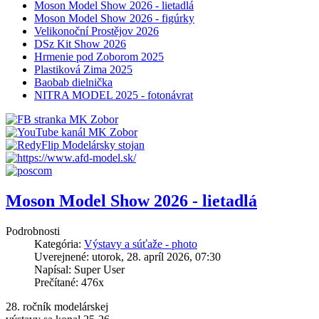
Moson Model Show 2026 - lietadlá
Moson Model Show 2026 - figúrky
Velikonoční Prostějov 2026
DSz Kit Show 2026
Hrmenie pod Zoborom 2025
Plastiková Zima 2025
Baobab dielnička
NITRA MODEL 2025 - fotonávrat
Moson Model Show 2026 - lietadlá
Podrobnosti
Kategória:
Výstavy a súťaže - photo
Uverejnené: utorok, 28. apríl 2026, 07:30
Napísal: Super User
Prečítané: 476x
28. ročník modelárskej