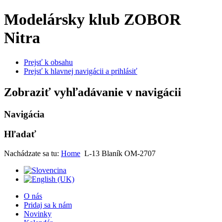
Modelársky klub ZOBOR
Nitra
Prejsť k obsahu
Prejsť k hlavnej navigácii a prihlásiť
Zobraziť vyhľadávanie v navigácii
Navigácia
Hľadať
Nachádzate sa tu:
Home
L-13 Blaník OM-2707
O nás
Pridaj sa k nám
Novinky