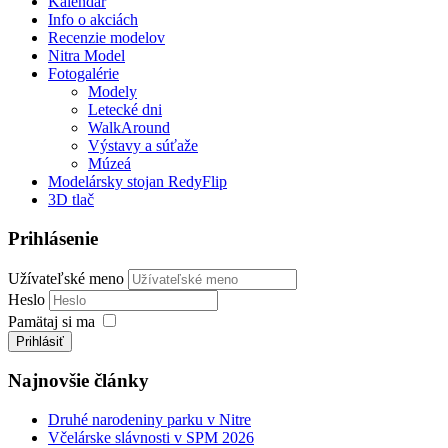
Kalendár
Info o akciách
Recenzie modelov
Nitra Model
Fotogalérie
Modely
Letecké dni
WalkAround
Výstavy a súťaže
Múzeá
Modelársky stojan RedyFlip
3D tlač
Prihlásenie
Užívateľské meno
Heslo
Pamätaj si ma
Prihlásiť
Najnovšie články
Druhé narodeniny parku v Nitre
Včelárske slávnosti v SPM 2026