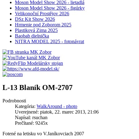
Moson Model Show 2026 - lietadlá
Moson Model Show 2026 - figúrky
Velikonoční Prostějov 2026
DSz Kit Show 2026
Hrmenie pod Zoborom 2025
Plastiková Zima 2025
Baobab dielnička
NITRA MODEL 2025 - fotonávrat
L-13 Blaník OM-2707
Podrobnosti
Kategória:
WalkAround - photo
Uverejnené: piatok, 22. marec 2013, 21:06
Napísal: rsuchan
Prečítané: 9245x
Fotené na letisku vo V.Janíkovciach 2007