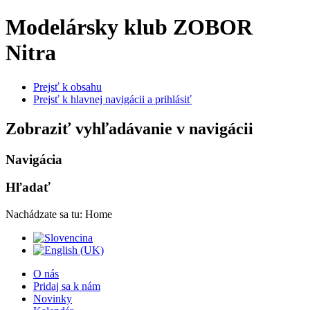
Modelársky klub ZOBOR
Nitra
Prejsť k obsahu
Prejsť k hlavnej navigácii a prihlásiť
Zobraziť vyhľadávanie v navigácii
Navigácia
Hľadať
Nachádzate sa tu:
Home
O nás
Pridaj sa k nám
Novinky