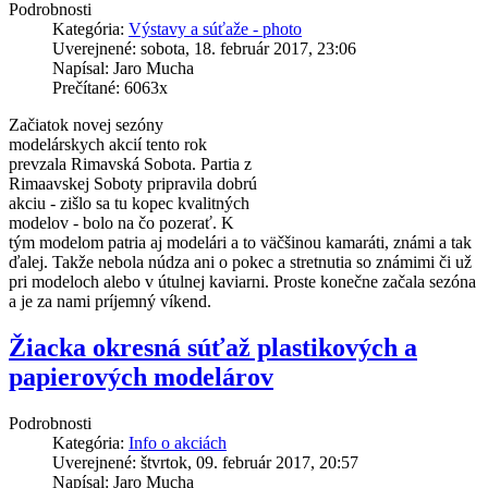
Podrobnosti
Kategória:
Výstavy a súťaže - photo
Uverejnené: sobota, 18. február 2017, 23:06
Napísal: Jaro Mucha
Prečítané: 6063x
Začiatok novej sezóny
modelárskych akcií tento rok
prevzala Rimavská Sobota. Partia z
Rimaavskej Soboty pripravila dobrú
akciu - zišlo sa tu kopec kvalitných
modelov - bolo na čo pozerať. K
tým modelom patria aj modelári a to väčšinou kamaráti, známi a tak
ďalej. Takže nebola núdza ani o pokec a stretnutia so známimi či už
pri modeloch alebo v útulnej kaviarni. Proste konečne začala sezóna
a je za nami príjemný víkend.
Žiacka okresná súťaž plastikových a
papierových modelárov
Podrobnosti
Kategória:
Info o akciách
Uverejnené: štvrtok, 09. február 2017, 20:57
Napísal: Jaro Mucha