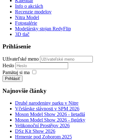
Kalendár
Info o akciách
Recenzie modelov
Nitra Model
Fotogalérie
Modelársky stojan RedyFlip
3D tlač
Prihlásenie
Užívateľské meno
Heslo
Pamätaj si ma
Prihlásiť
Najnovšie články
Druhé narodeniny parku v Nitre
Včelárske slávnosti v SPM 2026
Moson Model Show 2026 - lietadlá
Moson Model Show 2026 - figúrky
Velikonoční Prostějov 2026
DSz Kit Show 2026
Hrmenie pod Zoborom 2025