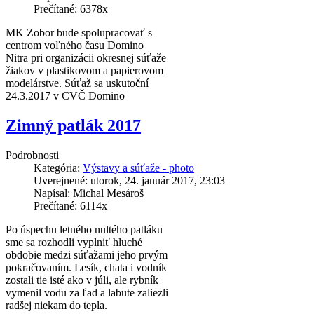
Prečítané: 6378x
MK Zobor bude spolupracovať s
centrom voľného času Domino
Nitra pri organizácii okresnej súťaže
žiakov v plastikovom a papierovom
modelárstve. Súťaž sa uskutoční
24.3.2017 v CVČ Domino
Zimný patlák 2017
Podrobnosti
Kategória:
Výstavy a súťaže - photo
Uverejnené: utorok, 24. január 2017, 23:03
Napísal: Michal Mesároš
Prečítané: 6114x
Po úspechu letného nultého patláku
sme sa rozhodli vyplniť hluché
obdobie medzi súťažami jeho prvým
pokračovaním. Lesík, chata i vodník
zostali tie isté ako v júli, ale rybník
vymenil vodu za ľad a labute zaliezli
radšej niekam do tepla.