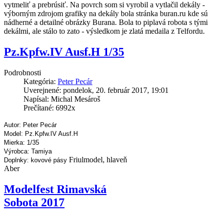
vytmeliť a prebrúsiť. Na povrch som si vyrobil a vytlačil dekály -
výborným zdrojom grafiky na dekály bola stránka buran.ru kde sú
nádherné a detailné obrázky Burana. Bola to piplavá robota s tými
dekálmi, ale stálo to zato - výsledkom je zlatá medaila z Telfordu.
Pz.Kpfw.IV Ausf.H 1/35
Podrobnosti
Kategória:
Peter Pecár
Uverejnené: pondelok, 20. február 2017, 19:01
Napísal: Michal Mesároš
Prečítané: 6992x
Autor: Peter Pecár
Model: Pz.Kpfw.IV Ausf.H
Mierka: 1/35
Výrobca: Tamiya
Friulmodel, hlaveň
Doplnky: kovové pásy
Aber
Modelfest Rimavská
Sobota 2017