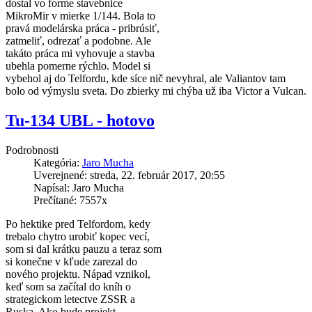
dostal vo forme stavebnice
MikroMir v mierke 1/144. Bola to
pravá modelárska práca - pribrúsiť,
zatmeliť, odrezať a podobne. Ale
takáto práca mi vyhovuje a stavba
ubehla pomerne rýchlo. Model si
vybehol aj do Telfordu, kde síce nič nevyhral, ale Valiantov tam
bolo od výmyslu sveta. Do zbierky mi chýba už iba Victor a Vulcan.
Tu-134 UBL - hotovo
Podrobnosti
Kategória:
Jaro Mucha
Uverejnené: streda, 22. február 2017, 20:55
Napísal: Jaro Mucha
Prečítané: 7557x
Po hektike pred Telfordom, kedy
trebalo chytro urobiť kopec vecí,
som si dal krátku pauzu a teraz som
si konečne v kľude zarezal do
nového projektu. Nápad vznikol,
keď som sa začítal do kníh o
strategickom letectve ZSSR a
Ruska. Ako bude projekt