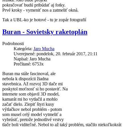
pokračovať budú pribúdať aj fotky.
Prvé kroky - vymeniť nos a zatmeliť okná.
Tak a UBL-ko je hotové - tu je zopár fotografií
Buran - Sovietsky raketoplán
Podrobnosti
Kategória:
Jaro Mucha
Uverejnené: pondelok, 20. február 2017, 21:11
Napísal: Jaro Mucha
Prečítané: 6753x
Buran ma stále fascinoval, ale
nebola k dispozícii žiadna
stavebnica. Až rozvoj 3D tlače mi
poskytol moťnosť si ho postaviť. Na
internete som objavil 3D model,
kamarát mi ho vytlačil a mohlo
začať dielo. Zlepiť štyri kusy
výtlačkov nebol problém - potom
som musel celý model vytmeliť a
vybrúsiť, pretože jednotlivé vrstvy
tlače boli viditeľné. Nebol to až taký problém, stačilo niekoľkokrát