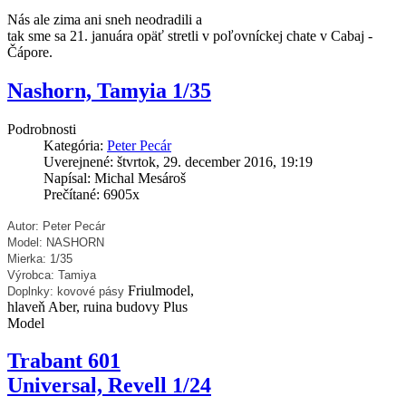
Nás ale zima ani sneh neodradili a
tak sme sa 21. januára opäť stretli v poľovníckej chate v Cabaj -
Čápore.
Nashorn, Tamyia 1/35
Podrobnosti
Kategória:
Peter Pecár
Uverejnené: štvrtok, 29. december 2016, 19:19
Napísal: Michal Mesároš
Prečítané: 6905x
Autor: Peter Pecár
Model: NASHORN
Mierka: 1/35
Výrobca: Tamiya
Friulmodel,
Doplnky: kovové pásy
hlaveň Aber, ruina budovy Plus
Model
Trabant 601
Universal, Revell 1/24