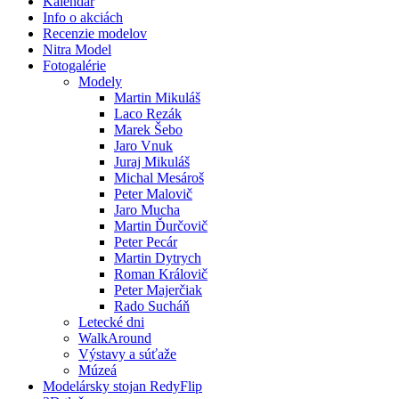
Kalendár
Info o akciách
Recenzie modelov
Nitra Model
Fotogalérie
Modely
Martin Mikuláš
Laco Rezák
Marek Šebo
Jaro Vnuk
Juraj Mikuláš
Michal Mesároš
Peter Malovič
Jaro Mucha
Martin Ďurčovič
Peter Pecár
Martin Dytrych
Roman Královič
Peter Majerčiak
Rado Sucháň
Letecké dni
WalkAround
Výstavy a súťaže
Múzeá
Modelársky stojan RedyFlip