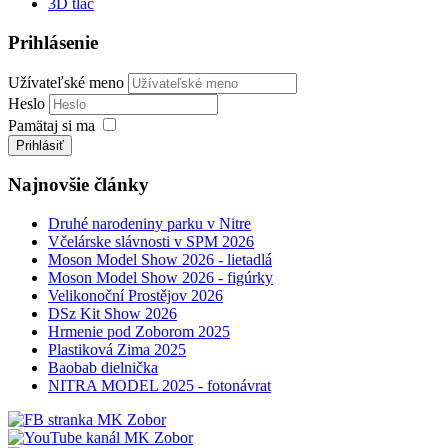
3D tlač
Prihlásenie
Užívateľské meno
Heslo
Pamätaj si ma
Prihlásiť
Najnovšie články
Druhé narodeniny parku v Nitre
Včelárske slávnosti v SPM 2026
Moson Model Show 2026 - lietadlá
Moson Model Show 2026 - figúrky
Velikonoční Prostějov 2026
DSz Kit Show 2026
Hrmenie pod Zoborom 2025
Plastiková Zima 2025
Baobab dielnička
NITRA MODEL 2025 - fotonávrat