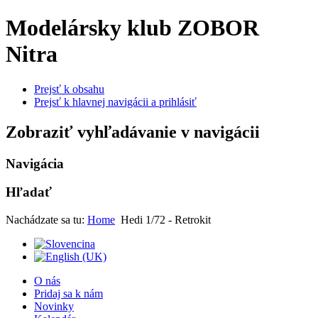
Modelársky klub ZOBOR
Nitra
Prejsť k obsahu
Prejsť k hlavnej navigácii a prihlásiť
Zobraziť vyhľadávanie v navigácii
Navigácia
Hľadať
Nachádzate sa tu:
Home
Hedi 1/72 - Retrokit
O nás
Pridaj sa k nám
Novinky