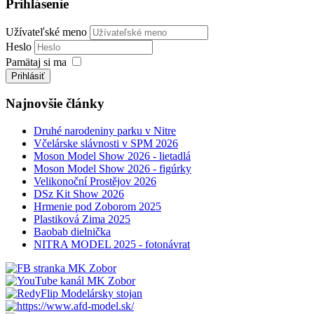
Prihlásenie
Užívateľské meno
Heslo
Pamätaj si ma
Prihlásiť
Najnovšie články
Druhé narodeniny parku v Nitre
Včelárske slávnosti v SPM 2026
Moson Model Show 2026 - lietadlá
Moson Model Show 2026 - figúrky
Velikonoční Prostějov 2026
DSz Kit Show 2026
Hrmenie pod Zoborom 2025
Plastiková Zima 2025
Baobab dielnička
NITRA MODEL 2025 - fotonávrat