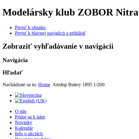
Modelársky klub ZOBOR Nitra
Prejsť k obsahu
Prejsť k hlavnej navigácii a prihlásiť
Zobraziť vyhľadávanie v navigácii
Navigácia
Hľadať
Nachádzate sa tu:
Home
Airship Battey 1895 1/200
O nás
Pridaj sa k nám
Novinky
Kalendár
Info o akciách