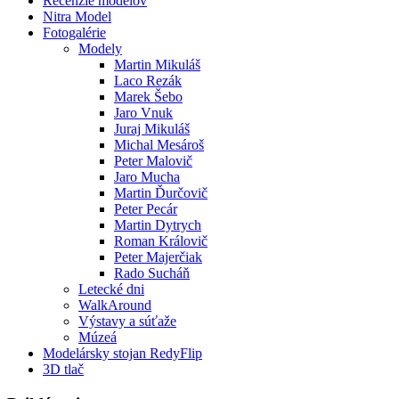
Recenzie modelov
Nitra Model
Fotogalérie
Modely
Martin Mikuláš
Laco Rezák
Marek Šebo
Jaro Vnuk
Juraj Mikuláš
Michal Mesároš
Peter Malovič
Jaro Mucha
Martin Ďurčovič
Peter Pecár
Martin Dytrych
Roman Královič
Peter Majerčiak
Rado Sucháň
Letecké dni
WalkAround
Výstavy a súťaže
Múzeá
Modelársky stojan RedyFlip
3D tlač