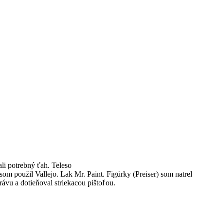
li potrebný ťah. Teleso
 som použil Vallejo. Lak Mr. Paint. Figúrky (Preiser) som natrel
ávu a dotieňoval striekacou pištoľou.