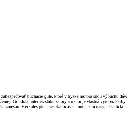
 zabezpečovať búchacie gule, ktoré v tryske motora silou výbuchu dáva
nie). Gondola, interiér, stabilizátory a motor je vlastná výroba. Farby
al zmesou Herkules plus piesok.Počas schnutia som nasypal statickú tr