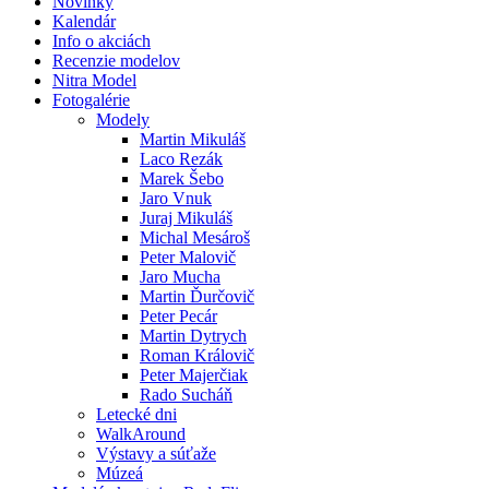
Novinky
Kalendár
Info o akciách
Recenzie modelov
Nitra Model
Fotogalérie
Modely
Martin Mikuláš
Laco Rezák
Marek Šebo
Jaro Vnuk
Juraj Mikuláš
Michal Mesároš
Peter Malovič
Jaro Mucha
Martin Ďurčovič
Peter Pecár
Martin Dytrych
Roman Královič
Peter Majerčiak
Rado Sucháň
Letecké dni
WalkAround
Výstavy a súťaže
Múzeá