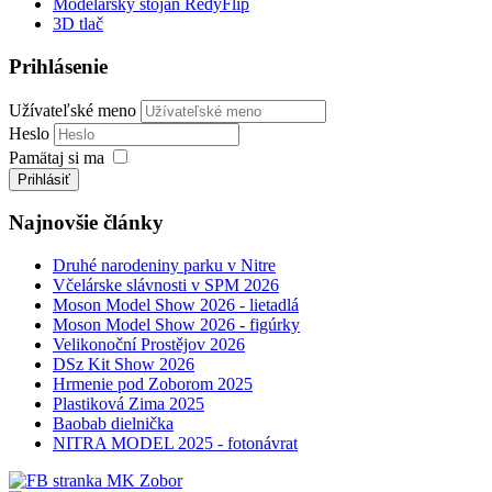
Modelársky stojan RedyFlip
3D tlač
Prihlásenie
Užívateľské meno
Heslo
Pamätaj si ma
Prihlásiť
Najnovšie články
Druhé narodeniny parku v Nitre
Včelárske slávnosti v SPM 2026
Moson Model Show 2026 - lietadlá
Moson Model Show 2026 - figúrky
Velikonoční Prostějov 2026
DSz Kit Show 2026
Hrmenie pod Zoborom 2025
Plastiková Zima 2025
Baobab dielnička
NITRA MODEL 2025 - fotonávrat