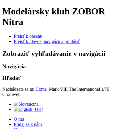
Modelársky klub ZOBOR
Nitra
Prejsť k obsahu
Prejsť k hlavnej navigácii a prihlásiť
Zobraziť vyhľadávanie v navigácii
Navigácia
Hľadať
Nachádzate sa tu:
Home
Mark VIII The International 1/76
Cromwell
O nás
Pridaj sa k nám