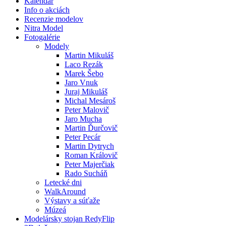
Kalendár
Info o akciách
Recenzie modelov
Nitra Model
Fotogalérie
Modely
Martin Mikuláš
Laco Rezák
Marek Šebo
Jaro Vnuk
Juraj Mikuláš
Michal Mesároš
Peter Malovič
Jaro Mucha
Martin Ďurčovič
Peter Pecár
Martin Dytrych
Roman Královič
Peter Majerčiak
Rado Sucháň
Letecké dni
WalkAround
Výstavy a súťaže
Múzeá
Modelársky stojan RedyFlip