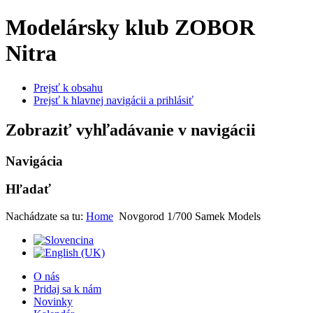
Modelársky klub ZOBOR
Nitra
Prejsť k obsahu
Prejsť k hlavnej navigácii a prihlásiť
Zobraziť vyhľadávanie v navigácii
Navigácia
Hľadať
Nachádzate sa tu:
Home
Novgorod 1/700 Samek Models
O nás
Pridaj sa k nám
Novinky