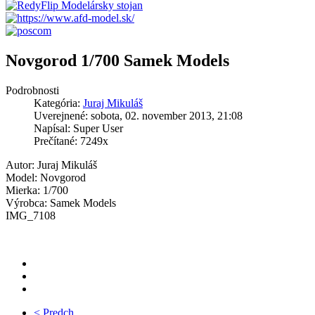
Novgorod 1/700 Samek Models
Podrobnosti
Kategória:
Juraj Mikuláš
Uverejnené: sobota, 02. november 2013, 21:08
Napísal: Super User
Prečítané: 7249x
Autor: Juraj Mikuláš
Model: Novgorod
Mierka: 1/700
Výrobca: Samek Models
IMG_7108
< Predch.