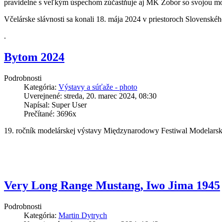
pravidelne s veľkým úspechom zúčastňuje aj MK Zobor so svojou mo
Včelárske slávnosti sa konali 18. mája 2024 v priestoroch Slovens
.
Bytom 2024
Podrobnosti
Kategória:
Výstavy a súťaže - photo
Uverejnené: streda, 20. marec 2024, 08:30
Napísal: Super User
Prečítané: 3696x
19. ročník modelárskej výstavy Międzynarodowy Festiwal Modelars
Very Long Range Mustang, Iwo Jima 1945
Podrobnosti
Kategória:
Martin Dytrych