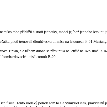
ísto toho přiblížil historii jednotky, model jejíhož jednoho letounu j
ačátku piloti trénovali dlouhé eskortní mise na letounech P-51 Mustang
rova Tinian, ale během dubna se přesunula na letiště na Iwo Jimě. Z I
d bombardovacích misí letounů B-29.
ich úsilie. Tento školský polrok som to ale vymyslel inak, pravidelnú 