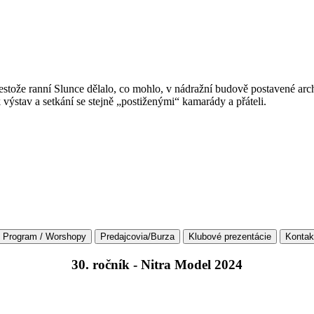
 přestože ranní Slunce dělalo, co mohlo, v nádražní budově postavené ar
 výstav a setkání se stejně „postiženými“ kamarády a přáteli.
30. ročník - Nitra Model 2024