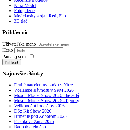
Recenzie modelov
Nitra Model
Fotogalérie
Modelársky stojan RedyFlip
3D tlač
Prihlásenie
Užívateľské meno
Heslo
Pamätaj si ma
Prihlásiť
Najnovšie články
Druhé narodeniny parku v Nitre
Včelárske slávnosti v SPM 2026
Moson Model Show 2026 - lietadlá
Moson Model Show 2026 - figúrky
Velikonoční Prostějov 2026
DSz Kit Show 2026
Hrmenie pod Zoborom 2025
Plastiková Zima 2025
Baobab dielnička