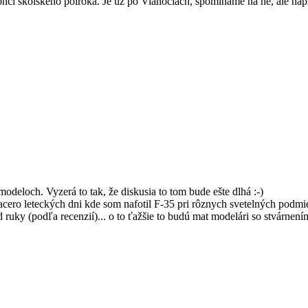
konci školského polroka. Je už po Vianociach, spomíname na ne, ale na
odeloch. Vyzerá to tak, že diskusia to tom bude ešte dlhá :-)
viacero leteckých dni kde som nafotil F-35 pri rôznych svetelných podm
od ruky (podľa recenzií)... o to ťažšie to budú mat modelári so stvárne