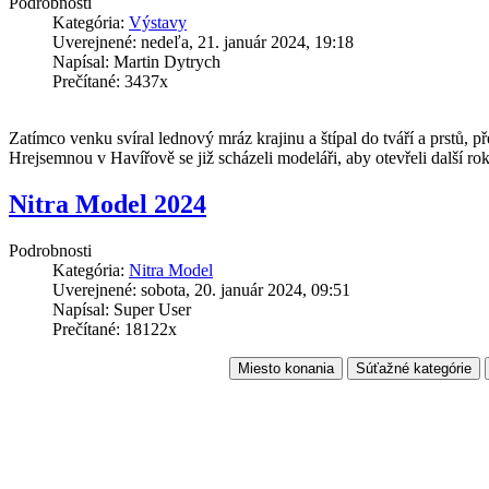
Podrobnosti
Kategória:
Výstavy
Uverejnené: nedeľa, 21. január 2024, 19:18
Napísal: Martin Dytrych
Prečítané: 3437x
Zatímco venku svíral lednový mráz krajinu a štípal do tváří a prstů,
Hrejsemnou v Havířově se již scházeli modeláři, aby otevřeli další rok
Nitra Model 2024
Podrobnosti
Kategória:
Nitra Model
Uverejnené: sobota, 20. január 2024, 09:51
Napísal: Super User
Prečítané: 18122x