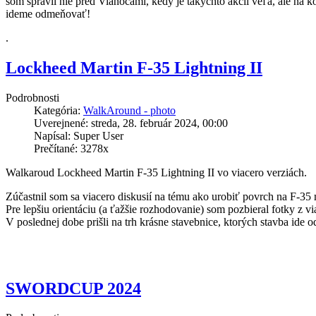
som spravil nie pred Vianocami, kedy je takýchto akcii veľa, ale na 
ideme odmeňovať!
.
Lockheed Martin F-35 Lightning II
Podrobnosti
Kategória:
WalkAround - photo
Uverejnené: streda, 28. február 2024, 00:00
Napísal: Super User
Prečítané: 3278x
Walkaroud Lockheed Martin F-35 Lightning II vo viacero verziách.
Zúčastnil som sa viacero diskusií na tému ako urobiť povrch na F-35 m
Pre lepšiu orientáciu (a ťažšie rozhodovanie) som pozbieral fotky z 
V poslednej dobe prišli na trh krásne stavebnice, ktorých stavba ide 
SWORDCUP 2024