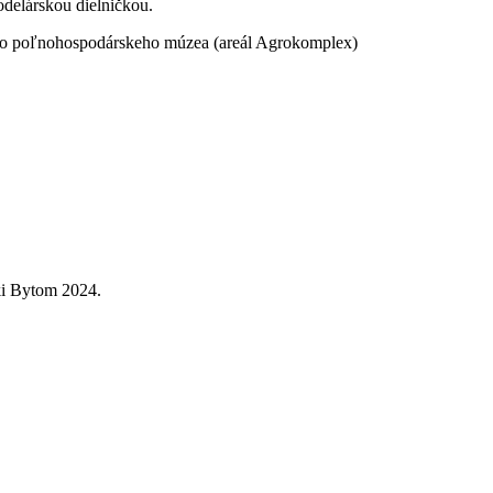
delárskou dielničkou.
kého poľnohospodárskeho múzea (areál Agrokomplex)
ki Bytom 2024.