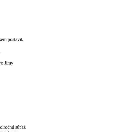
sem postavil.
.
wo Jimy
polročnú súťaž