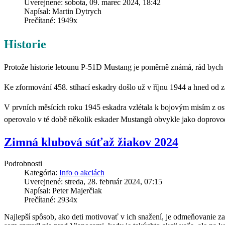
Uverejnené: sobota, 09. marec 2024, 18:42
Napísal: Martin Dytrych
Prečítané: 1949x
Historie
Protože historie letounu P-51D Mustang je poměrně známá, rád bych nam
Ke zformování 458. stíhací eskadry došlo už v říjnu 1944 a hned od z
V prvních měsících roku 1945 eskadra vzlétala k bojovým misím z ost
operovalo v té době několik eskader Mustangů obvykle jako doprovo
Zimná klubová súťaž žiakov 2024
Podrobnosti
Kategória:
Info o akciách
Uverejnené: streda, 28. február 2024, 07:15
Napísal: Peter Majerčiak
Prečítané: 2934x
Najlepší spôsob, ako deti motivovať v ich snažení, je odmeňovanie za 