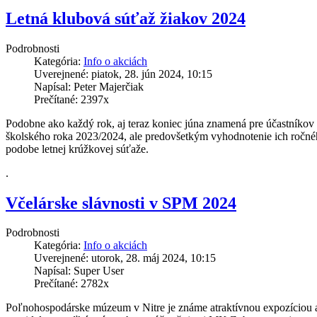
Letná klubová súťaž žiakov 2024
Podrobnosti
Kategória:
Info o akciách
Uverejnené: piatok, 28. jún 2024, 10:15
Napísal: Peter Majerčiak
Prečítané: 2397x
Podobne ako každý rok, aj teraz koniec júna znamená pre účastníko
školského roka 2023/2024, ale predovšetkým vyhodnotenie ich ročnéh
podobe letnej krúžkovej súťaže.
.
Včelárske slávnosti v SPM 2024
Podrobnosti
Kategória:
Info o akciách
Uverejnené: utorok, 28. máj 2024, 10:15
Napísal: Super User
Prečítané: 2782x
Poľnohospodárske múzeum v Nitre je známe atraktívnou expozíciou a 