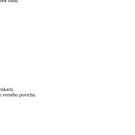
priek tomu
ienkach.
ním verného povrchu.