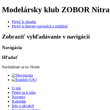
Modelársky klub ZOBOR Nitra
Prejsť k obsahu
Prejsť k hlavnej navigácii a prihlásiť
Zobraziť vyhľadávanie v navigácii
Navigácia
Hľadať
Nachádzate sa tu:
Home
O nás
Pridaj sa k nám
Novinky
Kalendár
Info o akciách