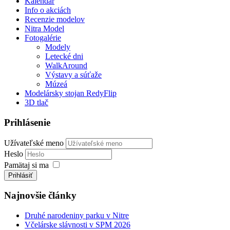
Kalendár
Info o akciách
Recenzie modelov
Nitra Model
Fotogalérie
Modely
Letecké dni
WalkAround
Výstavy a súťaže
Múzeá
Modelársky stojan RedyFlip
3D tlač
Prihlásenie
Užívateľské meno
Heslo
Pamätaj si ma
Prihlásiť
Najnovšie články
Druhé narodeniny parku v Nitre
Včelárske slávnosti v SPM 2026