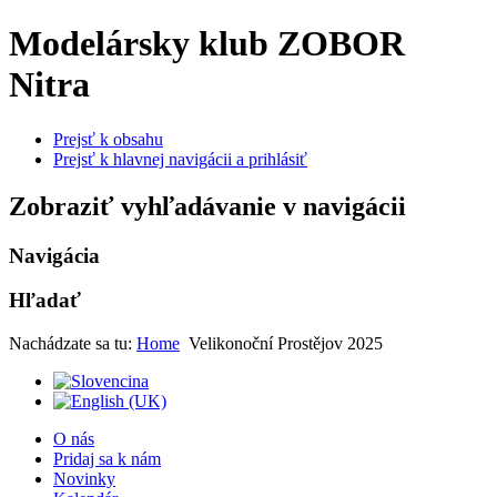
Modelársky klub ZOBOR
Nitra
Prejsť k obsahu
Prejsť k hlavnej navigácii a prihlásiť
Zobraziť vyhľadávanie v navigácii
Navigácia
Hľadať
Nachádzate sa tu:
Home
Velikonoční Prostějov 2025
O nás
Pridaj sa k nám
Novinky