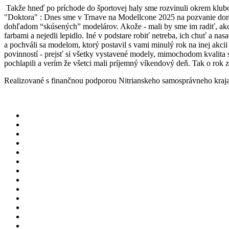
Takže hneď po príchode do športovej haly sme rozvinuli okrem klubov
"Doktora" : Dnes sme v Trnave na Modellcone 2025 na pozvanie domác
dohľadom “skúsených” modelárov. Akože - mali by sme im radiť, ako n
farbami a nejedli lepidlo. Iné v podstare robiť netreba, ich chuť a n
a pochváli sa modelom, ktorý postavil s vami minulý rok na inej akc
povinností - prejsť si všetky vystavené modely, mimochodom kvalita sa
pochlapili a verím že všetci mali príjemný víkendový deň. Tak o rok z
Realizované s finančnou podporou Nitrianskeho samosprávneho kraja