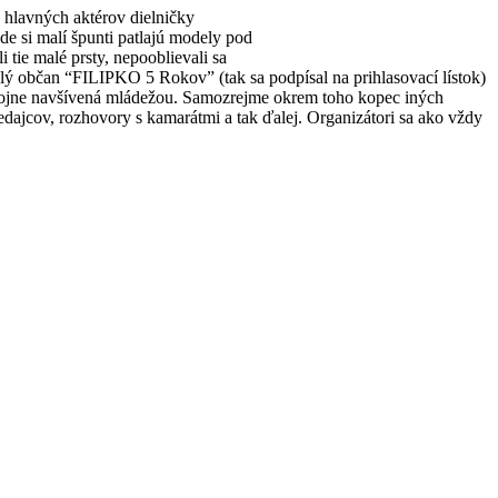
 hlavných aktérov dielničky
e si malí špunti patlajú modely pod
tie malé prsty, nepooblievali sa
malý občan “FILIPKO 5 Rokov” (tak sa podpísal na prihlasovací lístok)
la hojne navšívená mládežou. Samozrejme okrem toho kopec iných
redajcov, rozhovory s kamarátmi a tak ďalej. Organizátori sa ako vždy