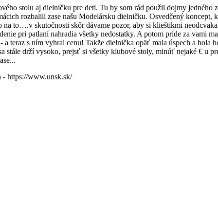
ého stolu aj dielničku pre deti. Tu by som rád použil dojmy jedného z
ich rozbalili zase našu Modelársku dielničku. Osvedčený koncept, kd
a to….v skutočnosti skôr dávame pozor, aby si klieštikmi neodcvakali 
asadenie pri patlaní nahradia všetky nedostatky. A potom príde za vami 
ii - a teraz s ním vyhral cenu! Takže dielnička opäť mala úspech a bo
 stále drží vysoko, prejsť si všetky klubové stoly, minúť nejaké € u p
ase...
 - https://www.unsk.sk/