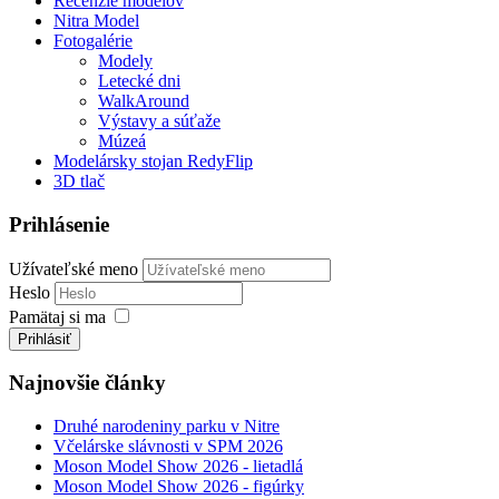
Recenzie modelov
Nitra Model
Fotogalérie
Modely
Letecké dni
WalkAround
Výstavy a súťaže
Múzeá
Modelársky stojan RedyFlip
3D tlač
Prihlásenie
Užívateľské meno
Heslo
Pamätaj si ma
Prihlásiť
Najnovšie články
Druhé narodeniny parku v Nitre
Včelárske slávnosti v SPM 2026
Moson Model Show 2026 - lietadlá
Moson Model Show 2026 - figúrky