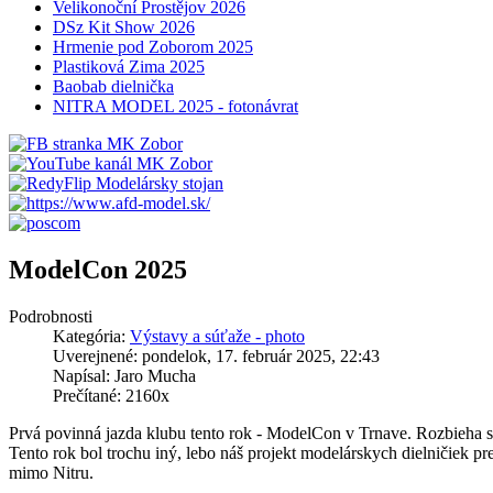
Velikonoční Prostějov 2026
DSz Kit Show 2026
Hrmenie pod Zoborom 2025
Plastiková Zima 2025
Baobab dielnička
NITRA MODEL 2025 - fotonávrat
ModelCon 2025
Podrobnosti
Kategória:
Výstavy a súťaže - photo
Uverejnené: pondelok, 17. február 2025, 22:43
Napísal: Jaro Mucha
Prečítané: 2160x
Prvá povinná jazda klubu tento rok - ModelCon v Trnave. Rozbieha s
Tento rok bol trochu iný, lebo náš projekt modelárskych dielničiek pre
mimo Nitru.