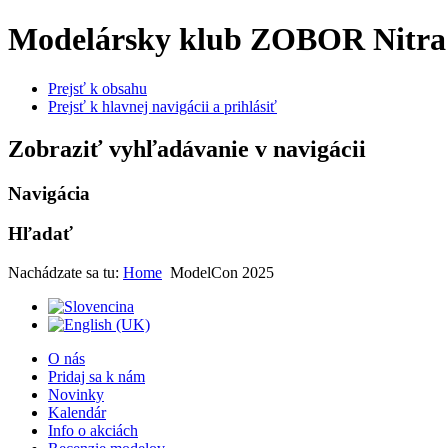
Modelársky klub ZOBOR Nitra
Prejsť k obsahu
Prejsť k hlavnej navigácii a prihlásiť
Zobraziť vyhľadávanie v navigácii
Navigácia
Hľadať
Nachádzate sa tu:
Home
ModelCon 2025
O nás
Pridaj sa k nám
Novinky
Kalendár
Info o akciách