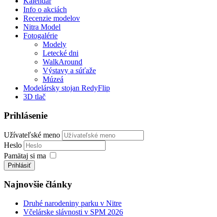
Kalendár
Info o akciách
Recenzie modelov
Nitra Model
Fotogalérie
Modely
Letecké dni
WalkAround
Výstavy a súťaže
Múzeá
Modelársky stojan RedyFlip
3D tlač
Prihlásenie
Užívateľské meno
Heslo
Pamätaj si ma
Prihlásiť
Najnovšie články
Druhé narodeniny parku v Nitre
Včelárske slávnosti v SPM 2026