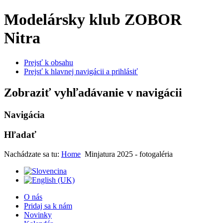
Modelársky klub ZOBOR
Nitra
Prejsť k obsahu
Prejsť k hlavnej navigácii a prihlásiť
Zobraziť vyhľadávanie v navigácii
Navigácia
Hľadať
Nachádzate sa tu:
Home
Minjatura 2025 - fotogaléria
O nás
Pridaj sa k nám
Novinky