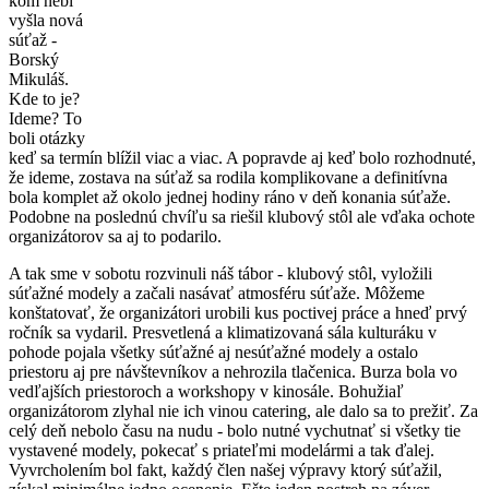
kom nebi
vyšla nová
súťaž -
Borský
Mikuláš.
Kde to je?
Ideme? To
boli otázky
keď sa termín blížil viac a viac. A popravde aj keď bolo rozhodnuté,
že ideme, zostava na súťaž sa rodila komplikovane a definitívna
bola komplet až okolo jednej hodiny ráno v deň konania súťaže.
Podobne na poslednú chvíľu sa riešil klubový stôl ale vďaka ochote
organizátorov sa aj to podarilo.
A tak sme v sobotu rozvinuli náš tábor - klubový stôl, vyložili
súťažné modely a začali nasávať atmosféru súťaže. Môžeme
konštatovať, že organizátori urobili kus poctivej práce a hneď prvý
ročník sa vydaril. Presvetlená a klimatizovaná sála kulturáku v
pohode pojala všetky súťažné aj nesúťažné modely a ostalo
priestoru aj pre návštevníkov a nehrozila tlačenica. Burza bola vo
vedľajších priestoroch a workshopy v kinosále. Bohužiaľ
organizátorom zlyhal nie ich vinou catering, ale dalo sa to prežiť. Za
celý deň nebolo času na nudu - bolo nutné vychutnať si všetky tie
vystavené modely, pokecať s priateľmi modelármi a tak ďalej.
Vyvrcholením bol fakt, každý člen našej výpravy ktorý súťažil,