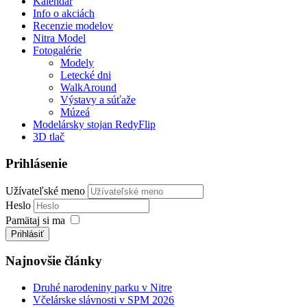
Kalendár
Info o akciách
Recenzie modelov
Nitra Model
Fotogalérie
Modely
Letecké dni
WalkAround
Výstavy a súťaže
Múzeá
Modelársky stojan RedyFlip
3D tlač
Prihlásenie
Užívateľské meno
Heslo
Pamätaj si ma
Prihlásiť
Najnovšie články
Druhé narodeniny parku v Nitre
Včelárske slávnosti v SPM 2026