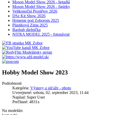
Moson Model Show 2026 - lietadlá
Moson Model Show 2026 - figúrky
Velikonoční Prostějov 2026
DSz Kit Show 2026
Hrmenie pod Zoborom 2025
Plastiková Zima 2025
Baobab dielnička
NITRA MODEL 2025 - fotonávrat
Hobby Model Show 2023
Podrobnosti
Kategória:
Výstavy a súťaže - photo
Uverejnené: sobota, 02. september 2023, 11:44
Napísal: Super User
Prečítané: 4831x
Na modelárs