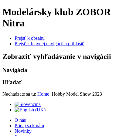
Modelársky klub ZOBOR
Nitra
Prejsť k obsahu
Prejsť k hlavnej navigácii a prihlásiť
Zobraziť vyhľadávanie v navigácii
Navigácia
Hľadať
Nachádzate sa tu:
Home
Hobby Model Show 2023
O nás
Pridaj sa k nám
Novinky