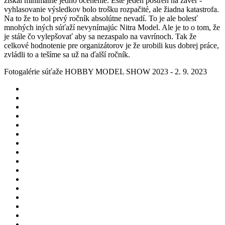
získal minimálne jedno ocenenie. Ešte jeden postreh na záver -
vyhlasovanie výsledkov bolo trošku rozpačité, ale žiadna katastrofa.
Na to že to bol prvý ročník absolútne nevadí. To je ale bolesť
mnohých iných súťaží nevynímajúc Nitra Model. Ale je to o tom, že
je stále čo vylepšovať aby sa nezaspalo na vavrínoch. Tak že
celkové hodnotenie pre organizátorov je že urobili kus dobrej práce,
zvládli to a tešíme sa už na ďalší ročník.
Fotogalérie súťaže HOBBY MODEL SHOW 2023 - 2. 9. 2023