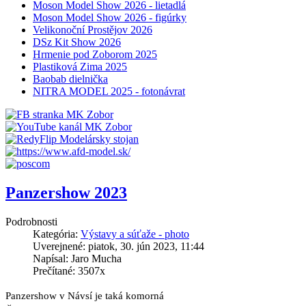
Moson Model Show 2026 - lietadlá
Moson Model Show 2026 - figúrky
Velikonoční Prostějov 2026
DSz Kit Show 2026
Hrmenie pod Zoborom 2025
Plastiková Zima 2025
Baobab dielnička
NITRA MODEL 2025 - fotonávrat
Panzershow 2023
Podrobnosti
Kategória:
Výstavy a súťaže - photo
Uverejnené: piatok, 30. jún 2023, 11:44
Napísal: Jaro Mucha
Prečítané: 3507x
Panzershow v Návsí je taká komorná