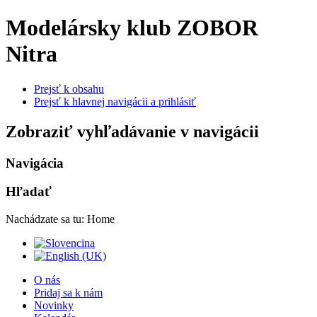
Modelársky klub ZOBOR
Nitra
Prejsť k obsahu
Prejsť k hlavnej navigácii a prihlásiť
Zobraziť vyhľadávanie v navigácii
Navigácia
Hľadať
Nachádzate sa tu:
Home
O nás
Pridaj sa k nám
Novinky