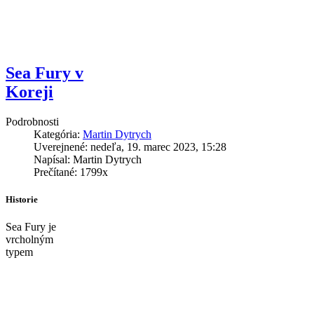
Sea Fury v
Koreji
Podrobnosti
Kategória:
Martin Dytrych
Uverejnené: nedeľa, 19. marec 2023, 15:28
Napísal: Martin Dytrych
Prečítané: 1799x
Historie
Sea Fury je
vrcholným
typem