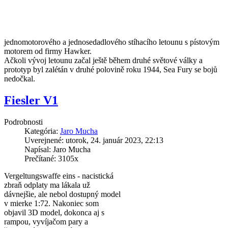
jednomotorového a jednosedadlového stíhacího letounu s pístovým
motorem od firmy Hawker.
Ačkoli vývoj letounu začal ještě během druhé světové války a
prototyp byl zalétán v druhé polovině roku 1944, Sea Fury se bojů
nedočkal.
Fiesler V1
Podrobnosti
Kategória:
Jaro Mucha
Uverejnené: utorok, 24. január 2023, 22:13
Napísal: Jaro Mucha
Prečítané: 3105x
Vergeltungswaffe eins - nacistická
zbraň odplaty ma lákala už
dávnejšie, ale nebol dostupný model
v mierke 1:72. Nakoniec som
objavil 3D model, dokonca aj s
rampou, vyvíjačom pary a