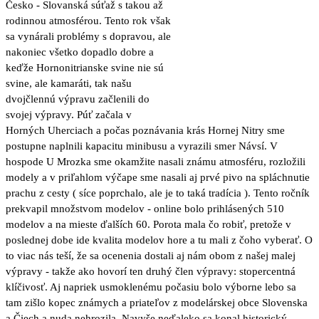
Česko - Slovanská súťaž s takou až
rodinnou atmosférou. Tento rok však
sa vynárali problémy s dopravou, ale
nakoniec všetko dopadlo dobre a
keďže Hornonitrianske svine nie sú
svine, ale kamaráti, tak našu
dvojčlennú výpravu začlenili do
svojej výpravy. Púť začala v
Horných Uherciach a počas poznávania krás Hornej Nitry sme
postupne naplnili kapacitu minibusu a vyrazili smer Návsí. V
hospode U Mrozka sme okamžite nasali známu atmosféru, rozložili
modely a v priľahlom výčape sme nasali aj prvé pivo na spláchnutie
prachu z cesty ( síce poprchalo, ale je to taká tradícia ). Tento ročník
prekvapil množstvom modelov - online bolo prihlásených 510
modelov a na mieste ďalších 60. Porota mala čo robiť, pretože v
poslednej dobe ide kvalita modelov hore a tu mali z čoho vyberať. O
to viac nás teší, že sa ocenenia dostali aj nám obom z našej malej
výpravy - takže ako hovorí ten druhý člen výpravy: stopercentná
klíčivosť. Aj napriek usmoklenému počasiu bolo výborne lebo sa
tam zišlo kopec známych a priateľov z modelárskej obce Slovenska
a Čiech a nuda nehrozila. Navyše neďaleko sa konal historický