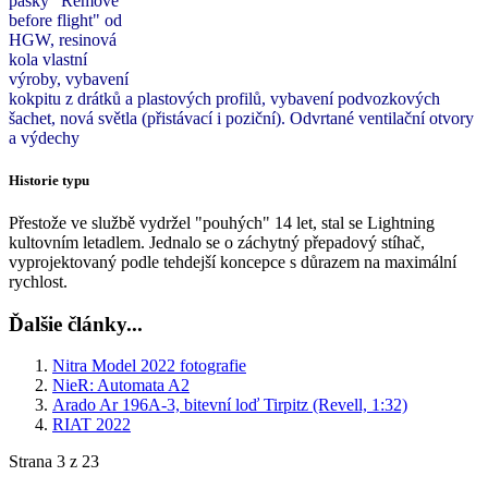
pásky "Remove
before flight" od
HGW, resinová
kola vlastní
výroby, vybavení
kokpitu z drátků a plastových profilů, vybavení podvozkových
šachet, nová světla (přistávací i poziční). Odvrtané ventilační otvory
a výdechy
Historie typu
Přestože ve službě vydržel "pouhých" 14 let, stal se Lightning
kultovním letadlem.
Jednalo se o záchytný přepadový stíhač,
vyprojektovaný podle tehdejší koncepce s důrazem na maximální
rychlost.
Ďalšie články...
Nitra Model 2022 fotografie
NieR: Automata A2
Arado Ar 196A-3, bitevní loď Tirpitz (Revell, 1:32)
RIAT 2022
Strana 3 z 23