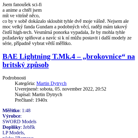
Jsem fanoušek sci-fi
a anime a chtěl jsem
mít
ve vitríně něco,
co by v sobě dokázalo skloubit tyhle dvě moje vášně. Nejsem ale
moc velký fanda Gun
dam a podobných věcí, raději mám takový
čistší high-tech. Vesmírná ponorka vypadala, že by mohla tyhle
požadavky splňovat a navíc si k ní můžu postavit i další modely ze
série, případně vybrat větší měřítko.
BAE Lightning T.Mk.4 – „brokovnice“ na
britský způsob
Podrobnosti
Kategória:
Martin Dytrych
Uverejnené: sobota, 05. november 2022, 20:52
Napísal: Martin Dytrych
Prečítané: 1940x
Měřítko
: 1:48
Výrobce
:
SWORD Models
Doplňky
: žebřík
LP Models,