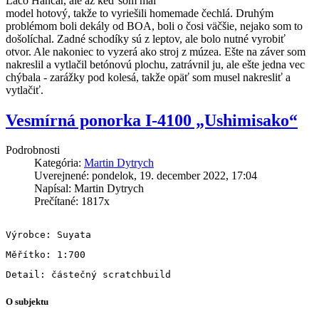
Laco Hančár, ale až keď som mal
model hotový, takže to vyriešili homemade čechlá. Druhým
problémom boli dekály od BOA, boli o čosi väčšie, nejako som to
došolíchal. Zadné schodíky sú z leptov, ale bolo nutné vyrobiť
otvor. Ale nakoniec to vyzerá ako stroj z múzea. Ešte na záver som
nakreslil a vytlačil betónovú plochu, zatrávnil ju, ale ešte jedna vec
chýbala - zarážky pod kolesá, takže opäť som musel nakresliť a
vytlačiť.
Vesmírná ponorka I-4100 „Ushimisako“
Podrobnosti
Kategória:
Martin Dytrych
Uverejnené: pondelok, 19. december 2022, 17:04
Napísal: Martin Dytrych
Prečítané: 1817x
O subjektu