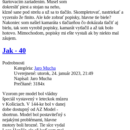
štartovacím zariadením. Musel som
dokresliť piest a stojan na neho,
klzné sane pod strelu a už sa to tlačilo. Skompletovať, nastriekať a
vyzeralo že finito. Ale kde zobrať popisky, hlavne tie biele?
Nakoniec som našiel kamaráta s tlačiarňou čo dokázala tlačiť aj
bielu, tak som vyrobil popisky, kamarát vytlačil a až tak bolo
hotovo. Mimochodom, popisky mi ešte vystali ak by niekto mal
záujem.
Jak - 40
Podrobnosti
Kategória:
Jaro Mucha
Uverejnené: utorok, 24. január 2023, 21:49
Napísal: Jaro Mucha
Prečítané: 3184x
Vzorom pre model bol vládny
špeciál vystavený v leteckok múzeu
v Košiciach. V 144-ke bol v danej
dobe dostupný od AZ Model -
shortrun. Model bol postaviteľný s
nejakými problémami, hlavne
motory boli hrozné. Tie síce vydal