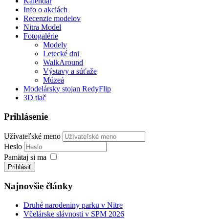
Kalendár
Info o akciách
Recenzie modelov
Nitra Model
Fotogalérie
Modely
Letecké dni
WalkAround
Výstavy a súťaže
Múzeá
Modelársky stojan RedyFlip
3D tlač
Prihlásenie
Užívateľské meno
Heslo
Pamätaj si ma
Prihlásiť
Najnovšie články
Druhé narodeniny parku v Nitre
Včelárske slávnosti v SPM 2026