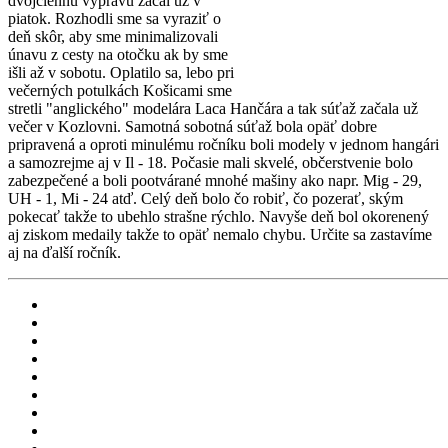
dvojčlennú výpravu začal už v
piatok. Rozhodli sme sa vyraziť o
deň skôr, aby sme minimalizovali
únavu z cesty na otočku ak by sme
išli až v sobotu. Oplatilo sa, lebo pri
večerných potulkách Košicami sme
stretli "anglického" modelára Laca Hančára a tak súťaž začala už
večer v Kozlovni. Samotná sobotná súťaž bola opäť dobre
pripravená a oproti minulému ročníku boli modely v jednom hangári
a samozrejme aj v Il - 18. Počasie mali skvelé, občerstvenie bolo
zabezpečené a boli pootvárané mnohé mašiny ako napr. Mig - 29,
UH - 1, Mi - 24 atď. Celý deň bolo čo robiť, čo pozerať, ským
pokecať takže to ubehlo strašne rýchlo. Navyše deň bol okorenený
aj ziskom medaily takže to opäť nemalo chybu. Určite sa zastavíme
aj na ďalší ročník.