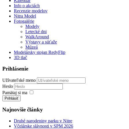
Kalendár
Info o akciách
Recenzie modelov
Nitra Model
Fotogalérie
Modely
Letecké dni
WalkAround
Výstavy a súťaže
Múzeá
Modelársky stojan RedyFlip
3D tlač
Prihlásenie
Užívateľské meno
Heslo
Pamätaj si ma
Prihlásiť
Najnovšie články
Druhé narodeniny parku v Nitre
Včelárske slávnosti v SPM 2026