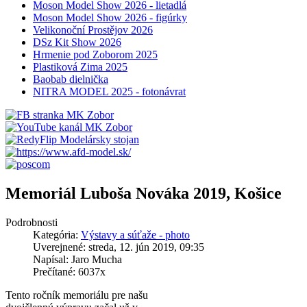
Moson Model Show 2026 - lietadlá
Moson Model Show 2026 - figúrky
Velikonoční Prostějov 2026
DSz Kit Show 2026
Hrmenie pod Zoborom 2025
Plastiková Zima 2025
Baobab dielnička
NITRA MODEL 2025 - fotonávrat
Memoriál Luboša Nováka 2019, Košice
Podrobnosti
Kategória:
Výstavy a súťaže - photo
Uverejnené: streda, 12. jún 2019, 09:35
Napísal: Jaro Mucha
Prečítané: 6037x
Tento ročník memoriálu pre našu