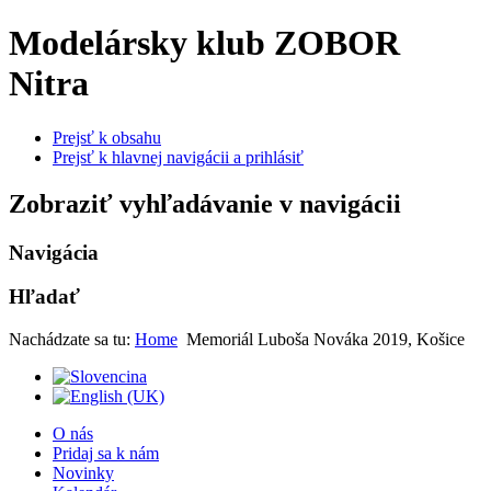
Modelársky klub ZOBOR
Nitra
Prejsť k obsahu
Prejsť k hlavnej navigácii a prihlásiť
Zobraziť vyhľadávanie v navigácii
Navigácia
Hľadať
Nachádzate sa tu:
Home
Memoriál Luboša Nováka 2019, Košice
O nás
Pridaj sa k nám
Novinky