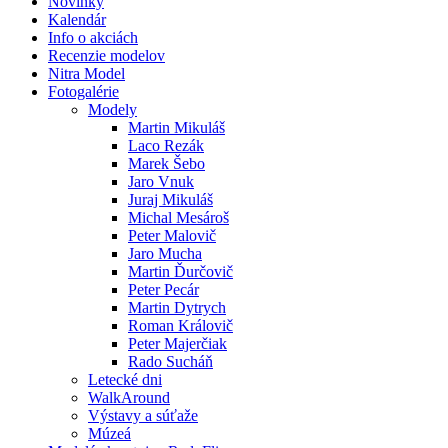
Novinky
Kalendár
Info o akciách
Recenzie modelov
Nitra Model
Fotogalérie
Modely
Martin Mikuláš
Laco Rezák
Marek Šebo
Jaro Vnuk
Juraj Mikuláš
Michal Mesároš
Peter Malovič
Jaro Mucha
Martin Ďurčovič
Peter Pecár
Martin Dytrych
Roman Královič
Peter Majerčiak
Rado Sucháň
Letecké dni
WalkAround
Výstavy a súťaže
Múzeá