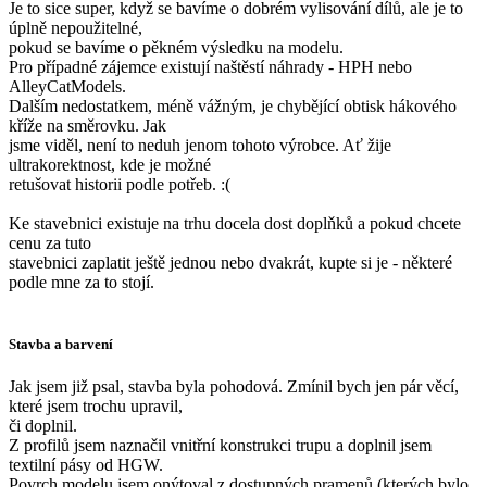
Je to sice super, když se bavíme o dobrém vylisování dílů, ale je to
úplně nepoužitelné,
pokud se bavíme o pěkném výsledku na modelu.
Pro případné zájemce existují naštěstí náhrady - HPH nebo
AlleyCatModels.
Dalším nedostatkem, méně vážným, je chybějící obtisk hákového
kříže na směrovku. Jak
jsme viděl, není to neduh jenom tohoto výrobce. Ať žije
ultrakorektnost, kde je možné
retušovat historii podle potřeb. :(
Ke stavebnici existuje na trhu docela dost doplňků a pokud chcete
cenu za tuto
stavebnici zaplatit ještě jednou nebo dvakrát, kupte si je - některé
podle mne za to stojí.
Stavba a barvení
Jak jsem již psal, stavba byla pohodová. Zmínil bych jen pár věcí,
které jsem trochu upravil,
či doplnil.
Z profilů jsem naznačil vnitřní konstrukci trupu a doplnil jsem
textilní pásy od HGW.
Povrch modelu jsem onýtoval z dostupných pramenů (kterých bylo