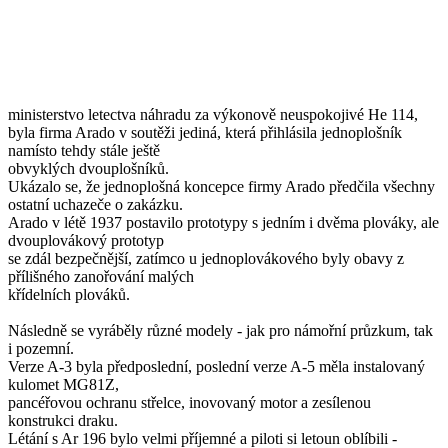
ministerstvo letectva náhradu za výkonově neuspokojivé He 114,
byla firma Arado v soutěži jediná, která přihlásila jednoplošník
namísto tehdy stále ještě
obvyklých dvouplošníků.
Ukázalo se, že jednoplošná koncepce firmy Arado předčila všechny
ostatní uchazeče o zakázku.
Arado v létě 1937 postavilo prototypy s jedním i dvěma plováky, ale
dvouplovákový prototyp
se zdál bezpečnější, zatímco u jednoplovákového byly obavy z
přílišného zanořování malých
křídelních plováků.
Následně se vyráběly různé modely - jak pro námořní průzkum, tak
i pozemní.
Verze A-3 byla předposlední, poslední verze A-5 měla instalovaný
kulomet MG81Z,
pancéřovou ochranu střelce, inovovaný motor a zesílenou
konstrukci draku.
Létání s Ar 196 bylo velmi příjemné a piloti si letoun oblíbili -