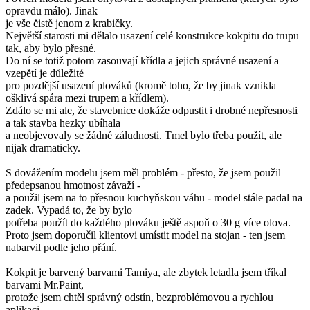
opravdu málo). Jinak
je vše čistě jenom z krabičky.
Největší starosti mi dělalo usazení celé konstrukce kokpitu do trupu
tak, aby bylo přesné.
Do ní se totiž potom zasouvají křídla a jejich správné usazení a
vzepětí je důležité
pro pozdější usazení plováků (kromě toho, že by jinak vznikla
ošklivá spára mezi trupem a křídlem).
Zdálo se mi ale, že stavebnice dokáže odpustit i drobné nepřesnosti
a tak stavba hezky ubíhala
a neobjevovaly se žádné záludnosti. Tmel bylo třeba použít, ale
nijak dramaticky.
S dovážením modelu jsem měl problém - přesto, že jsem použil
předepsanou hmotnost závaží -
a použil jsem na to přesnou kuchyňskou váhu - model stále padal na
zadek. Vypadá to, že by bylo
potřeba použít do každého plováku ještě aspoň o 30 g více olova.
Proto jsem doporučil klientovi umístit model na stojan - ten jsem
nabarvil podle jeho přání.
Kokpit je barvený barvami Tamiya, ale zbytek letadla jsem tříkal
barvami Mr.Paint,
protože jsem chtěl správný odstín, bezproblémovou a rychlou
aplikaci.