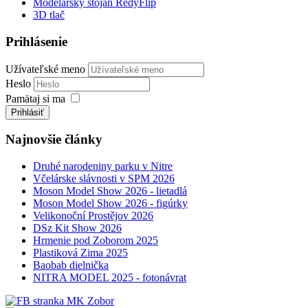
Modelársky stojan RedyFlip
3D tlač
Prihlásenie
Užívateľské meno
Heslo
Pamätaj si ma
Prihlásiť
Najnovšie články
Druhé narodeniny parku v Nitre
Včelárske slávnosti v SPM 2026
Moson Model Show 2026 - lietadlá
Moson Model Show 2026 - figúrky
Velikonoční Prostějov 2026
DSz Kit Show 2026
Hrmenie pod Zoborom 2025
Plastiková Zima 2025
Baobab dielnička
NITRA MODEL 2025 - fotonávrat