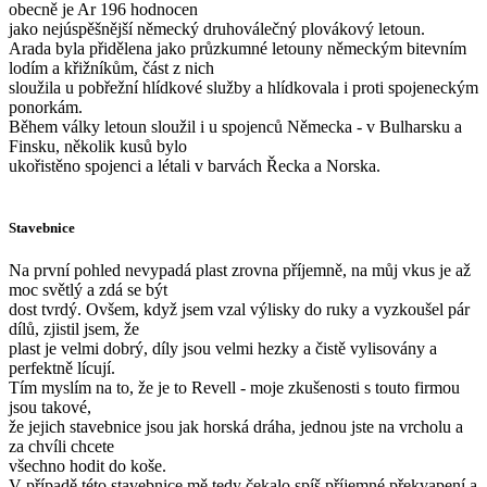
obecně je Ar 196 hodnocen
jako nejúspěšnější německý druhoválečný plovákový letoun.
Arada byla přidělena jako průzkumné letouny německým bitevním
lodím a křižníkům, část z nich
sloužila u pobřežní hlídkové služby a hlídkovala i proti spojeneckým
ponorkám.
Během války letoun sloužil i u spojenců Německa - v Bulharsku a
Finsku, několik kusů bylo
ukořistěno spojenci a létali v barvách Řecka a Norska.
Stavebnice
Na první pohled nevypadá plast zrovna příjemně, na můj vkus je až
moc světlý a zdá se být
dost tvrdý. Ovšem, když jsem vzal výlisky do ruky a vyzkoušel pár
dílů, zjistil jsem, že
plast je velmi dobrý, díly jsou velmi hezky a čistě vylisovány a
perfektně lícují.
Tím myslím na to, že je to Revell - moje zkušenosti s touto firmou
jsou takové,
že jejich stavebnice jsou jak horská dráha, jednou jste na vrcholu a
za chvíli chcete
všechno hodit do koše.
V případě této stavebnice mě tedy čekalo spíš příjemné překvapení a