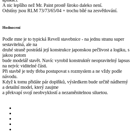
A nic lepšího než Mr. Paint prostě široko daleko není.
Odstíny jsou RLM 73/73/65/04 + trochu bílé na zesvětlování.
Hodnocení
Podle mne je to typická Revell stavebnice - na jednu stranu super
sestavitelná, ale na
druhé straně postrádá její konstrukce japonskou pečlivost a logiku, s
jakou potom
bude modelář stavět. Navíc vyrobil konstruktér neopravitelný lapsus
na nejvíc viditelné části.
Při stavbě je tedy třeba postupovat s rozmyslem a ne vždy podle
návodu.
Když k tomu přidáte pár doplňků, výsledkem bude určitě nádherný
a detailní model, který zaujme
a překvapí svojí neobvyklostí a nezaměnitelnou siluetou.