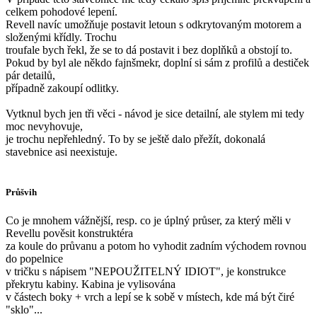
celkem pohodové lepení.
Revell navíc umožňuje postavit letoun s odkrytovaným motorem a
složenými křídly. Trochu
troufale bych řekl, že se to dá postavit i bez doplňků a obstojí to.
Pokud by byl ale někdo fajnšmekr, doplní si sám z profilů a destiček
pár detailů,
případně zakoupí odlitky.
Vytknul bych jen tři věci - návod je sice detailní, ale stylem mi tedy
moc nevyhovuje,
je trochu nepřehledný. To by se ještě dalo přežít, dokonalá
stavebnice asi neexistuje.
Průšvih
Co je mnohem vážnější, resp. co je úplný průser, za který měli v
Revellu pověsit konstruktéra
za koule do průvanu a potom ho vyhodit zadním východem rovnou
do popelnice
v tričku s nápisem "NEPOUŽITELNÝ IDIOT", je konstrukce
překrytu kabiny. Kabina je vylisována
v částech boky + vrch a lepí se k sobě v místech, kde má být čiré
"sklo"...