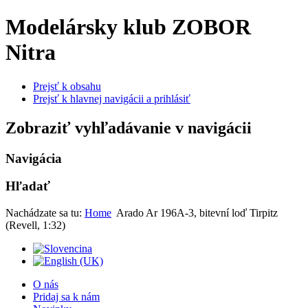
Modelársky klub ZOBOR
Nitra
Prejsť k obsahu
Prejsť k hlavnej navigácii a prihlásiť
Zobraziť vyhľadávanie v navigácii
Navigácia
Hľadať
Nachádzate sa tu:
Home
Arado Ar 196A-3, bitevní loď Tirpitz
(Revell, 1:32)
O nás
Pridaj sa k nám