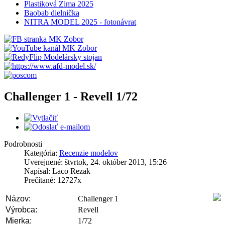
Plastiková Zima 2025
Baobab dielnička
NITRA MODEL 2025 - fotonávrat
Challenger 1 - Revell 1/72
Podrobnosti
Kategória:
Recenzie modelov
Uverejnené: štvrtok, 24. október 2013, 15:26
Napísal: Laco Rezak
Prečítané: 12727x
Názov:
Challenger 1
Výrobca:
Revell
Mierka:
1/72