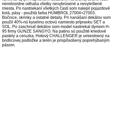
nemilosrdne odhalia všetky nevybrúsené a nevyleštené
miesta. Po nastriekaní všetkých častí som nalepil pojazdové
kolá, pásy - použitá farba HUMBROL 27004+27003.
Bočnice, skrinky a ostatné detaily. Pri nanášaní dekálov som
použil 40%-nú kyselinu octovú namiesto prípravku SET a
SOL. Po zaschnutí dekálov som model nastriekal dymom H-
95 firmy GUNZE SANGYO. Na patinu sú použité kriedové
pastely a ceruzka. Hotový CHALLENGER je umiestnený na
bridlicovej podložke a terén je prispôsobený poprehýbaným
pásom.