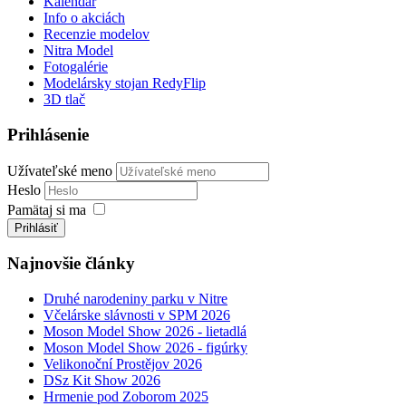
Kalendár
Info o akciách
Recenzie modelov
Nitra Model
Fotogalérie
Modelársky stojan RedyFlip
3D tlač
Prihlásenie
Užívateľské meno
Heslo
Pamätaj si ma
Prihlásiť
Najnovšie články
Druhé narodeniny parku v Nitre
Včelárske slávnosti v SPM 2026
Moson Model Show 2026 - lietadlá
Moson Model Show 2026 - figúrky
Velikonoční Prostějov 2026
DSz Kit Show 2026
Hrmenie pod Zoborom 2025