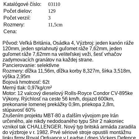
Katalógové číslo:
03110
Počet dielov:
129
Počet verzií:
3
Rozmery:
11,5cm
Cena:
Pôvod: Veľká Británia, Osádka 4, Výzbroj: jeden kanón ráže
120mm, jeden spriahnutý guľomet ráže 7,62mm, jeden
guľomet ráže 7,62mm na veliteľskej veži, šesť vrhačov
zadymovacích granátov na každej strane.
Pancierovanie: selektívne
Rozmery: dĺžka 11,56m, dĺžka korby 8,327m, šírka 3,518m,
výška 2,95m
Bojová hmotnosť: 62t
Merný tlak: 0,97kg/cm²
Motor: 12 valcový dieselový Rolls-Royce Condor CV-895ke
Výkony. Rýchlosť na ceste 56 km/h, dojazd 600km,
prekonanie lomenej prekážky 0,9m, priekopa 2,8m,
stúpavosť 60%
Zrušením projektu MBT-80 a ďalším vývojom pre Irán
určeného, ale nikdy nedodoaného typu Shir 2 nakoniec
vznikol tak CHALLENGER. Nový typ britská armáda zaradila
do výzbroje v r. 1982. Prvé sériové stroje opustili montážnu
linku firmy Royal Orduance v Leadse ( dnes Vickers Defence