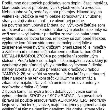
Podľa mne dostupných podkladov som doplnil časti interiéru,
ktoré bude vidieť pri otvorených krytoch veliteľa a vodiča.
Nebolo toho veľa, sedačky a pár prístrojov. Hlavne kryt na
veliteľskej vežičke je veľmi pekne spracovaný z vnútornej
strany a stojí zato nechať ho v otvorenej polohe.
Na povrchu som upravil pár detailov : výfukové žalúzie som
odfrézoval a nahradil konden-zátorovým plechom, skrinky na
veži som zakryl látkou z padáčika zo svetlice nafarbenou
vyblednutou celtovou farbou, reflektory sú zahĺbené frézkou,
vyplnené kornútkom striebornej samolepiacej fólie a
zasklenené vyseknutými krúžkami priehľadnej fólie, mriežky
a žalúzie nad motorom sú nafarbené riedkou farbou GUN
METAL-HUMBROL 27004 a po preleštení zostrihnutým
štetcom. Podľa fotiek som doplnil ešte maják na veži, ktorý je
vyrobený z priehľadnej tyčky z rámika- vyfrézovaná dierka,
natretý zvonka aj zvnútra priehľadnou oranžovou farbou
TAMIYA X-26, vo vnútri sú vyseknuté dva krúžky striebornej
fólie nalepené na tenkom drôtiku (0,2mm) ako imitácia
zrkadiel v majáku. Na veži sú umiestne- né dve antény z
oceľového drôtika - 0,3mm.
Z dvoch kamuflážnych a troch dekálových verzií som si
vybral jednotku SROR z r. 1997 v BARACI. Na povrchovú
úpravu sú použité akrilové farby AEROMASTER. Tieto farby
kryjú vo veľmi tenkej vrstve, majú moc jemný pigment a dajú
vyniknúť aj tým najmenším detailom. Na druhej strane však