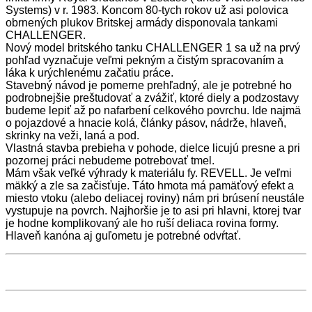
Systems) v r. 1983. Koncom 80-tych rokov už asi polovica
obrnených plukov Britskej armády disponovala tankami
CHALLENGER.
Nový model britského tanku CHALLENGER 1 sa už na prvý
pohľad vyznačuje veľmi pekným a čistým spracovaním a
láka k urýchlenému začatiu práce.
Stavebný návod je pomerne prehľadný, ale je potrebné ho
podrobnejšie preštudovať a zvážiť, ktoré diely a podzostavy
budeme lepiť až po nafarbení celkového povrchu. Ide najmä
o pojazdové a hnacie kolá, články pásov, nádrže, hlaveň,
skrinky na veži, laná a pod.
Vlastná stavba prebieha v pohode, dielce licujú presne a pri
pozornej práci nebudeme potrebovať tmel.
Mám však veľké výhrady k materiálu fy. REVELL. Je veľmi
mäkký a zle sa začisťuje. Táto hmota má pamäťový efekt a
miesto vtoku (alebo deliacej roviny) nám pri brúsení neustále
vystupuje na povrch. Najhoršie je to asi pri hlavni, ktorej tvar
je hodne komplikovaný ale ho ruší deliaca rovina formy.
Hlaveň kanóna aj guľometu je potrebné odvŕtať.