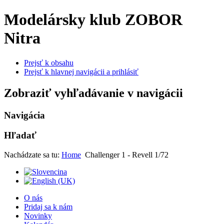
Modelársky klub ZOBOR
Nitra
Prejsť k obsahu
Prejsť k hlavnej navigácii a prihlásiť
Zobraziť vyhľadávanie v navigácii
Navigácia
Hľadať
Nachádzate sa tu:
Home
Challenger 1 - Revell 1/72
O nás
Pridaj sa k nám
Novinky