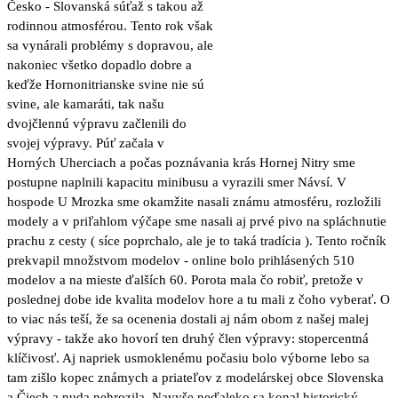
Česko - Slovanská súťaž s takou až
rodinnou atmosférou. Tento rok však
sa vynárali problémy s dopravou, ale
nakoniec všetko dopadlo dobre a
keďže Hornonitrianske svine nie sú
svine, ale kamaráti, tak našu
dvojčlennú výpravu začlenili do
svojej výpravy. Púť začala v
Horných Uherciach a počas poznávania krás Hornej Nitry sme
postupne naplnili kapacitu minibusu a vyrazili smer Návsí. V
hospode U Mrozka sme okamžite nasali známu atmosféru, rozložili
modely a v priľahlom výčape sme nasali aj prvé pivo na spláchnutie
prachu z cesty ( síce poprchalo, ale je to taká tradícia ). Tento ročník
prekvapil množstvom modelov - online bolo prihlásených 510
modelov a na mieste ďalších 60. Porota mala čo robiť, pretože v
poslednej dobe ide kvalita modelov hore a tu mali z čoho vyberať. O
to viac nás teší, že sa ocenenia dostali aj nám obom z našej malej
výpravy - takže ako hovorí ten druhý člen výpravy: stopercentná
klíčivosť. Aj napriek usmoklenému počasiu bolo výborne lebo sa
tam zišlo kopec známych a priateľov z modelárskej obce Slovenska
a Čiech a nuda nehrozila. Navyše neďaleko sa konal historický