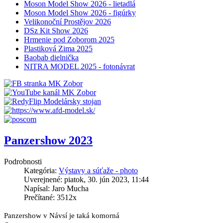
Moson Model Show 2026 - lietadlá
Moson Model Show 2026 - figúrky
Velikonoční Prostějov 2026
DSz Kit Show 2026
Hrmenie pod Zoborom 2025
Plastiková Zima 2025
Baobab dielnička
NITRA MODEL 2025 - fotonávrat
Panzershow 2023
Podrobnosti
Kategória:
Výstavy a súťaže - photo
Uverejnené: piatok, 30. jún 2023, 11:44
Napísal: Jaro Mucha
Prečítané: 3512x
Panzershow v Návsí je taká komorná