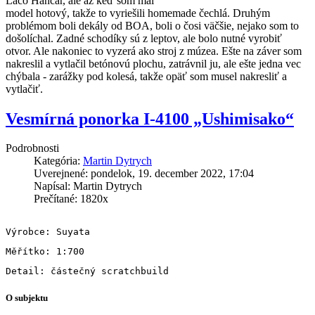
Laco Hančár, ale až keď som mal
model hotový, takže to vyriešili homemade čechlá. Druhým
problémom boli dekály od BOA, boli o čosi väčšie, nejako som to
došolíchal. Zadné schodíky sú z leptov, ale bolo nutné vyrobiť
otvor. Ale nakoniec to vyzerá ako stroj z múzea. Ešte na záver som
nakreslil a vytlačil betónovú plochu, zatrávnil ju, ale ešte jedna vec
chýbala - zarážky pod kolesá, takže opäť som musel nakresliť a
vytlačiť.
Vesmírná ponorka I-4100 „Ushimisako“
Podrobnosti
Kategória:
Martin Dytrych
Uverejnené: pondelok, 19. december 2022, 17:04
Napísal: Martin Dytrych
Prečítané: 1820x
O subjektu