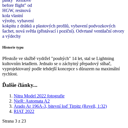
pásky "Remove
before flight" od
HGW, resinová
kola vlastní
výroby, vybavení
kokpitu z drátků a plastových profilů, vybavení podvozkových
šachet, nová světla (přistávací i poziční). Odvrtané ventilační otvory
a výdechy
Historie typu
Přestože ve službě vydržel "pouhých" 14 let, stal se Lightning
kultovním letadlem.
Jednalo se o záchytný přepadový stíhač,
vyprojektovaný podle tehdejší koncepce s důrazem na maximální
rychlost.
Ďalšie články...
Nitra Model 2022 fotografie
NieR: Automata A2
Arado Ar 196A-3, bitevní loď Tirpitz (Revell, 1:32)
RIAT 2022
Strana 3 z 23