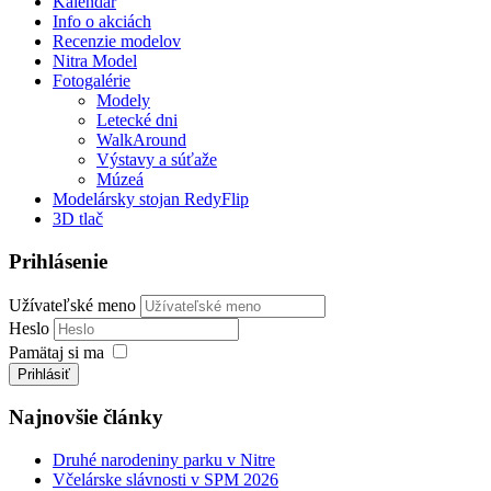
Kalendár
Info o akciách
Recenzie modelov
Nitra Model
Fotogalérie
Modely
Letecké dni
WalkAround
Výstavy a súťaže
Múzeá
Modelársky stojan RedyFlip
3D tlač
Prihlásenie
Užívateľské meno
Heslo
Pamätaj si ma
Prihlásiť
Najnovšie články
Druhé narodeniny parku v Nitre
Včelárske slávnosti v SPM 2026