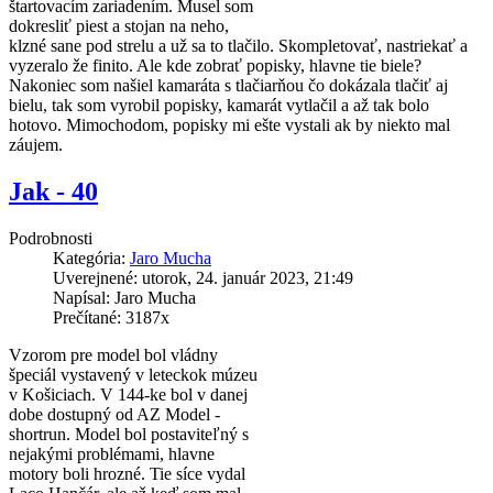
štartovacím zariadením. Musel som
dokresliť piest a stojan na neho,
klzné sane pod strelu a už sa to tlačilo. Skompletovať, nastriekať a
vyzeralo že finito. Ale kde zobrať popisky, hlavne tie biele?
Nakoniec som našiel kamaráta s tlačiarňou čo dokázala tlačiť aj
bielu, tak som vyrobil popisky, kamarát vytlačil a až tak bolo
hotovo. Mimochodom, popisky mi ešte vystali ak by niekto mal
záujem.
Jak - 40
Podrobnosti
Kategória:
Jaro Mucha
Uverejnené: utorok, 24. január 2023, 21:49
Napísal: Jaro Mucha
Prečítané: 3187x
Vzorom pre model bol vládny
špeciál vystavený v leteckok múzeu
v Košiciach. V 144-ke bol v danej
dobe dostupný od AZ Model -
shortrun. Model bol postaviteľný s
nejakými problémami, hlavne
motory boli hrozné. Tie síce vydal