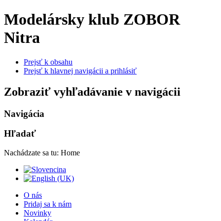
Modelársky klub ZOBOR
Nitra
Prejsť k obsahu
Prejsť k hlavnej navigácii a prihlásiť
Zobraziť vyhľadávanie v navigácii
Navigácia
Hľadať
Nachádzate sa tu:
Home
O nás
Pridaj sa k nám
Novinky