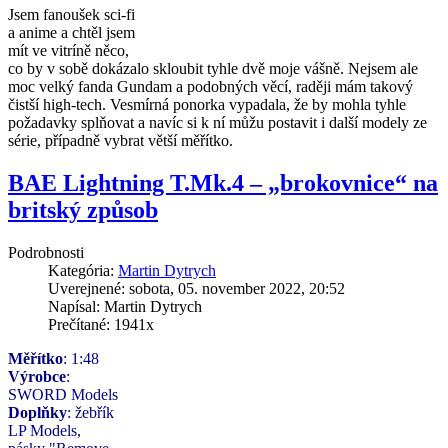
Jsem fanoušek sci-fi
a anime a chtěl jsem
mít
ve vitríně něco,
co by v sobě dokázalo skloubit tyhle dvě moje vášně. Nejsem ale
moc velký fanda Gun
dam a podobných věcí, raději mám takový
čistší high-tech. Vesmírná ponorka vypadala, že by mohla tyhle
požadavky splňovat a navíc si k ní můžu postavit i další modely ze
série, případně vybrat větší měřítko.
BAE Lightning T.Mk.4 – „brokovnice“ na
britský způsob
Podrobnosti
Kategória:
Martin Dytrych
Uverejnené: sobota, 05. november 2022, 20:52
Napísal: Martin Dytrych
Prečítané: 1941x
Měřítko
: 1:48
Výrobce
:
SWORD Models
Doplňky
: žebřík
LP Models,