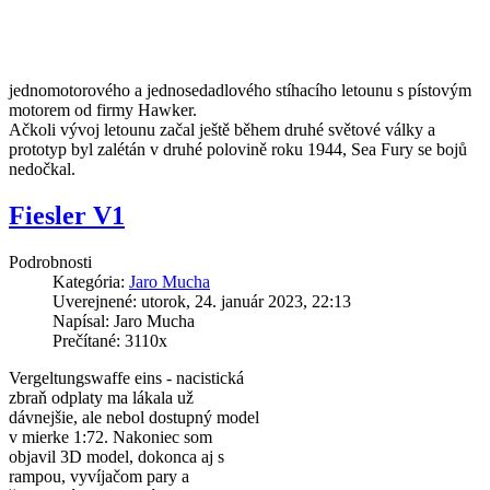
jednomotorového a jednosedadlového stíhacího letounu s pístovým
motorem od firmy Hawker.
Ačkoli vývoj letounu začal ještě během druhé světové války a
prototyp byl zalétán v druhé polovině roku 1944, Sea Fury se bojů
nedočkal.
Fiesler V1
Podrobnosti
Kategória:
Jaro Mucha
Uverejnené: utorok, 24. január 2023, 22:13
Napísal: Jaro Mucha
Prečítané: 3110x
Vergeltungswaffe eins - nacistická
zbraň odplaty ma lákala už
dávnejšie, ale nebol dostupný model
v mierke 1:72. Nakoniec som
objavil 3D model, dokonca aj s
rampou, vyvíjačom pary a