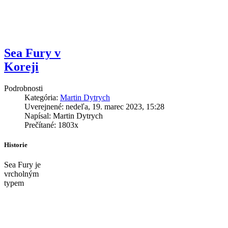
Sea Fury v
Koreji
Podrobnosti
Kategória:
Martin Dytrych
Uverejnené: nedeľa, 19. marec 2023, 15:28
Napísal: Martin Dytrych
Prečítané: 1803x
Historie
Sea Fury je
vrcholným
typem