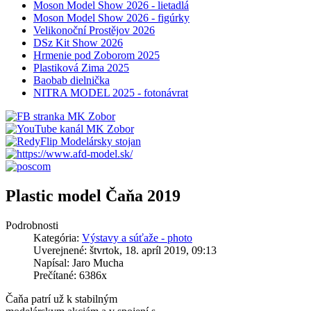
Moson Model Show 2026 - lietadlá
Moson Model Show 2026 - figúrky
Velikonoční Prostějov 2026
DSz Kit Show 2026
Hrmenie pod Zoborom 2025
Plastiková Zima 2025
Baobab dielnička
NITRA MODEL 2025 - fotonávrat
Plastic model Čaňa 2019
Podrobnosti
Kategória:
Výstavy a súťaže - photo
Uverejnené: štvrtok, 18. apríl 2019, 09:13
Napísal: Jaro Mucha
Prečítané: 6386x
Čaňa patrí už k stabilným