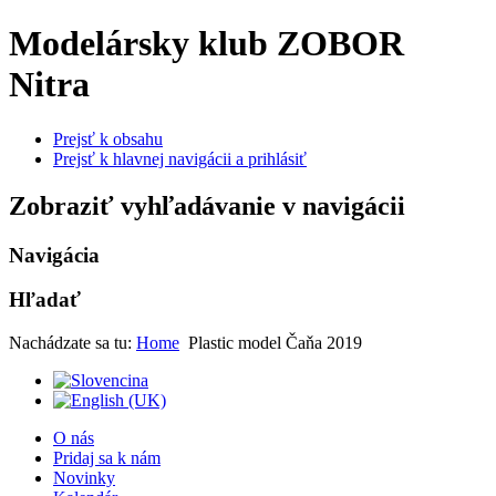
Modelársky klub ZOBOR
Nitra
Prejsť k obsahu
Prejsť k hlavnej navigácii a prihlásiť
Zobraziť vyhľadávanie v navigácii
Navigácia
Hľadať
Nachádzate sa tu:
Home
Plastic model Čaňa 2019
O nás
Pridaj sa k nám
Novinky