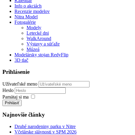
Kalendár
Info o akciách
Recenzie modelov
Nitra Model
Fotogalérie
Modely
Letecké dni
WalkAround
Výstavy a súťaže
Múzeá
Modelársky stojan RedyFlip
3D tlač
Prihlásenie
Užívateľské meno
Heslo
Pamätaj si ma
Prihlásiť
Najnovšie články
Druhé narodeniny parku v Nitre
Včelárske slávnosti v SPM 2026