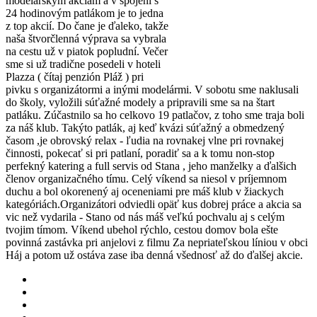
modelárskym akciám a v spojení s
24 hodinovým patlákom je to jedna
z top akcií. Do čane je ďaleko, takže
naša štvorčlenná výprava sa vybrala
na cestu už v piatok popludní. Večer
sme si už tradične posedeli v hoteli
Plazza ( čítaj penzión Pláž ) pri
pivku s organizátormi a inými modelármi. V sobotu sme naklusali
do školy, vyložili súťažné modely a pripravili sme sa na štart
patláku. Zúčastnilo sa ho celkovo 19 patlačov, z toho sme traja boli
za náš klub. Takýto patlák, aj keď kvázi súťažný a obmedzený
časom ,je obrovský relax - ľudia na rovnakej vlne pri rovnakej
činnosti, pokecať si pri patlaní, poradiť sa a k tomu non-stop
perfekný katering a full servis od Stana , jeho manželky a ďalšich
členov organizačného tímu. Celý víkend sa niesol v príjemnom
duchu a bol okorenený aj oceneniami pre máš klub v žiackych
kategóriách.Organizátori odviedli opäť kus dobrej práce a akcia sa
vic než vydarila - Stano od nás máš veľkú pochvalu aj s celým
tvojim tímom. Víkend ubehol rýchlo, cestou domov bola ešte
povinná zastávka pri anjelovi z filmu Za nepriateľskou líniou v obci
Háj a potom už ostáva zase iba denná všednosť až do ďalšej akcie.